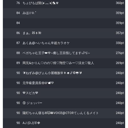
76
ちょびもぱ髭(๑˙灬˙๑)🐤🧣
360pt
84
みほ//♔.ﾟ
359pt
84
359pt
86
まぁ。🧸🌷🌺
357pt
87
あくあ@へいちゃん🌸超カラオケ
330pt
88
ベガちゃむ王子👑🌹~癒し王目指してます🛁🫧~
276pt
89
岡兄&かりん♡のの♡煌♡翔空♡みー♡涼太♡龍人
269pt
90
🔰ねずみ@ぴょん小屋種族🌸👩‍🎓🦵©︎🐸🔰
240pt
90
元学級委員長🍥🥢🕊️💚
240pt
90
💙スピカ💙
240pt
90
⑨ ジョッパー
240pt
90
陽灯ちゃん寝るꕤ🐱🍔VOICE@CTORてぃんくるメイト
240pt
90
AJ (DJ)🐰🍓
240pt