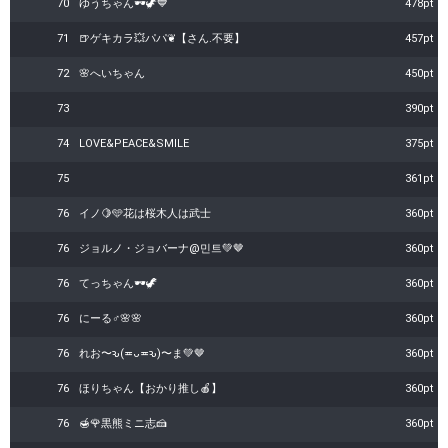
70
ゆうちゃん🕶️🦖💙
478pt
71
🍺ゲキカラ💥パパ❦【さん.不要】
457pt
72
🌸へいちゃん
450pt
73
390pt
74
LOVE&PEACE&SMILE
375pt
75
361pt
76
イノ🍋🩵花は桜木人は武士
360pt
76
ジョルノ・ジョバーナ@민트💚🤎
360pt
76
てっちゃん🕶️🦖
360pt
76
にーる♂🌸🌸
360pt
76
れお〜ԅ(≖ᴗ≖​ԅ)〜ま💚🤎
360pt
76
ほりちゃん【おかり推し🍎】
360pt
76
🍯🌹黒熊ミニ志🍰
360pt