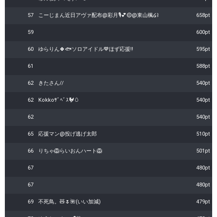
57
こーじまん近日アヴァ配布@彩月🎙︎💕︎🟡@東山楓໒꒱
658pt
59
600pt
60
ゆらりん🍀🐟️ソロアイドル💙ほず応援‼️
595pt
61
588pt
62
きたさん//
540pt
62
Kokkoｻﾞﾍﾞｽ🐓🥚
540pt
62
540pt
65
応援マン@投げ逃げ太郎
510pt
66
りちゃ🦁らいおんハート🦁
501pt
67
480pt
67
480pt
69
不死鳥。🧸🌷🌺(いい加減)
479pt