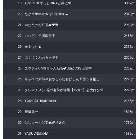
19
ARIERU💙ずっとJINAと共に💙
3097pt
20
たか🌹💖🪼🩵🐬🫧‎🤍🎀🐠✈️︎︎☁
2949pt
21
🥒ただのお紅茶🫖🖤🐼
2939pt
22
いつどこ元演歌歌手
2468pt
23
🍓まつり🍌
2335pt
24
にくにくふぉろー🍨🥄
2305pt
25
ユウダイOMGちゃんねる🦖🏴‍☠️@CGS出場中
2282pt
26
キャベツ太郎＠あやしゃなおぴょん🐰🥹うさ推し
2220pt
26
クレマチス(←花の名前@瑠風【ルカ♂】超大好き💜
2220pt
28
TOMCAT_RiskTaker
2158pt
29
斉藤勇一
1898pt
30
🙂しぇーん🙂🎐🐲🌾🎷🎤🥎
1710pt
31
YASULY💌😄🎧
1698pt