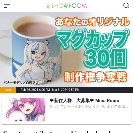
Level
Feb 26, 2024 6:00 PM - Mar 3, 2024 9:59 PM
🌹新住人様、大募集🌹 Mica Room
見つけていただきありがとうございます💕 顔出しNG Singerです。配信リリースしました。 1人でも多くの皆さまにMicaの歌声を届けたくて ライバーデビューしました。 🩷💜固定枠💜🩷 5:30～8:30 その他ゲリラでやる事もあります❣️ ライバーになってから覚えた曲が殆どなので 完璧ではありません😅 歌によって声が変わっちゃいます🤣 キラコメや拍手いただけると凄く嬉しいです❣️ 応援してくださる方、よろしくお願いいたします🥺 少しでもいいなと思っていただけたら、是非フォローをお願いいたします😊💕 ファンマ：🐶🌹 🩷💜ルーム内でのお願い💜🩷 ♥Micaを応援する気のない方、 レベあげしない方、ただのミッションの方は コメ渋を避けるためコメントお控えください🙇‍♀️ ♥雑談は殆どしてないので、進行と関係ない話は 他ルームでお願いいたします🙇‍♀️ ♥ルームの雰囲気を壊す発言は辞めてください🙇‍♀️ ♥上記守れない方はブロックさせていただきます。 🩷💜レベル特典🩷💜 Lv10：Mica Dream入り リクエストしてくださいね❣️ リスナー様が来ていただいた時に優先的に歌います💕︎ その月末までずっと歌います🤭 Lv20 Thank youメールを送ります❣️ InstagramかXをフォローしてください💕︎ Lv30 Thank youボイスを直接届けます❣️ Instagramをフォローしてください💕︎ Lv39 内緒🙊の特典GET❣️ 🩷💜初のオリジナル･ソング💜🩷 🐶🐶🐶、1/11、Apple Musicから 初のオリソンがリリースされました😊🐶💕 歌詞はMicaが書きました。 是非聴いてくださいね❣️ https://music.apple.com/jp/album/love-dreams/1789501465?i=1789501467 https://youtube.com/@mica-r5j?si=u8iNboBpfNNyCCki 🩷💜2/3(土) 19:30~20:00🩷💜 『推しごとしnight！』 ノーカット版アーカイブ https://youtu.be/Y3r7IEDAiPg?si=U5IqDSLWV-U0xv9m 🩷💜初推し🩷💜 第38回JUNON フォトジェニック賞受賞 丹野叡(たんのさとい)くん プロダクション尾木所属 Instagram https://www.instagram.com/satoi_tanno_official?igsh=b3dnZzVxNzB0dmpn