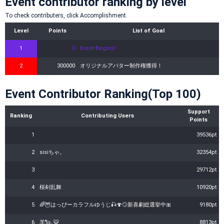
Event contributor ranking by level
To check contributers, click Accomplishment.
Level
Points
List of Goal
1
0
Event Begins!
2
300000
オリジナルアバター制作権獲得！
Event Contributor Ranking(Top 100)
Support
Ranking
Contributing Users
Points
1
39536pt
2
sisiちゃ。
32354pt
3
29712pt
4
桜剣乱舞
10920pt
5
🌈🦉はっぴーカラフルゆうじ🎣🍄😏新喜劇総選挙中🎀
9180pt
6
羊🐑⸒⸒🐯
8813pt