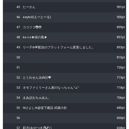
45
たーさん
901pt
46
eaytoll(えーとーる)
900pt
47
ココリコ🐉🍟
899pt
48
ke-co🍀緑の風🍀
897pt
49
リベ子☕️🤎配信のプラットフォーム変更しました。
893pt
50
810pt
51
720pt
52
とくれせん太👼🏻💖
719pt
53
ネモファミリーさん家のなっちゃんᐡˊﻌˋᐡ
718pt
54
まあぽおちゅあん。
706pt
55
☕ひよし☕@堤下建設 武蔵小杉
680pt
56
660pt
57
彩月(あやつき)🎙️💕🌕
658pt