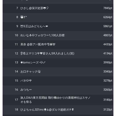
7
ひさし@深川史那🐸🎈
7845pt
8
🥷.❗️™︎
6264pt
9
🦉S王はみどりんへ💋
5861pt
10
れいな🐧🐶フォロワー1,100人目標
4807pt
11
美奈 @新アバ配布中🎅🏾🦌
4433pt
12
👂塔上マリコ🌹💖皆さんSR入れました(笑)
4134pt
13
✺tomoシーズｰ🐶🦴
3990pt
14
お口チャック🤐
3340pt
15
バネ🐶🌹
3278pt
16
みつちー
3260pt
旅人DXの東方見聞録 飛行機ゆかりの溝畑神社はスサノ
17
3180pt
オを祭る
18
ひよちゃん321inc🐥♨️@ダルマ超絶ガチ❣️
3120pt