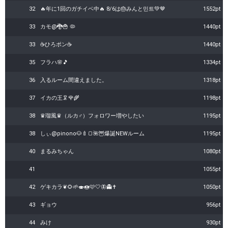
32
🔥年に1回のガチイベ中🔥 8/6は🎂みんと민트💚🤎
1552pt
33
カモ@🐉🍟 🦠
1440pt
33
☕️ひろポン☕
1440pt
35
フラハ🌸🎵
1334pt
36
入るルーム間違えました。
1318pt
37
イカの王🦑🌹🌾
1198pt
38
♛︎瑠風♛︎（ルカ♂）フォロワー増やしたい
1195pt
38
しぃ@pinono🐶🍼🍞🌺🦉爆誕NEWルーム
1195pt
40
まるみちゃん
1080pt
41
1055pt
42
ゲキカラ❦🌻🌱🍣🍩🩷🤍🦋👻✝️
1050pt
43
ギョウ
956pt
44
みけ
930pt