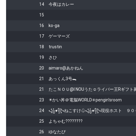
14
今夜はカレー
15
16
ko-ga
17
ゲーマーズ
18
trustin
19
さひ
20
aimaro@あかねん
21
あっくん3号🐊
21
たこＮＯＵ@I NOUうた☺︎ライバー王Rギフト
23
✴️かい丼＠電脳WORLD✳️pengin'sroom
24
꧁♦꧂ねこすけ♧꧁♦꧂現役ホスト ９００
25
よちゃむ????????
26
ゆなたぴ