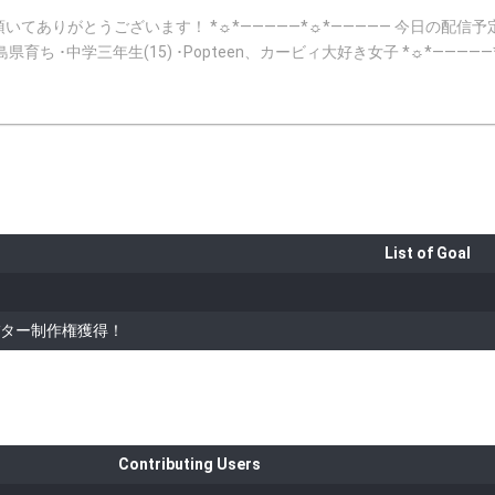
信予定 未定 *☼*―――――*☼*――――― ☺︎自己紹介☺︎ ･SGMedia所属 ･あや
een、カービィ大好き女子 *☼*―――――*☼*――――― ☺︎目標☺︎ ･SHOWROOM→フォロワー500人！ ･Twitter
ー1000人！ *☼*―――――*☼*――――― ☺︎SNS☺︎ ･Twitter→http://twitter.com/ayaha723_sgm ･I
tp://vt.tiktok.com/Jmq6Ke/ *☼*―――――*☼*――――― ☺︎お願い☺︎ ･Twitter、Instagram、TikTok、showroom
*ˊᵕˋ* ･星投げ、カウントされた方はきちんとお礼を言いたいのでコメ
減算されるので辞めてください。 *☼*―――――*☼*――――― ☺︎最後に☺︎ 正直、showroom配信にはあまり慣
もリスナーさんに楽しんでもらえれるような配信にしようと思うので、
List of Goal
ター制作権獲得！
Contributing Users