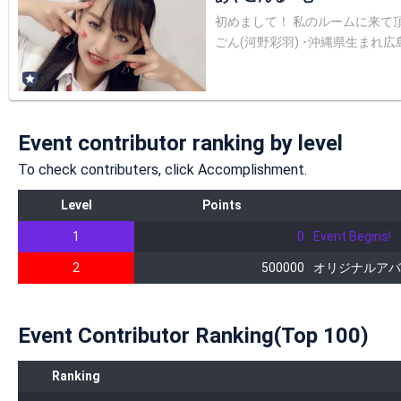
初めまして！ 私のルームに来て頂いてありがとうございます！ *☼*―――――*☼*――――― 今日の配
ごん(河野彩羽) ･沖縄県生まれ広島県育ち ･中学三年生(15) ･Popt
→フォロワー300人！ ･Instagram→フォロワー800人！ ･TikTok→フォロワ
nstagram→http://instagram.com/ayaha_sgm ･TikTok→ht
のフォローして頂けると有難いです
ださい。 ･複数アカでの星投げ、カウントされた場合ポイントが
Event contributor ranking by level
れていませんが私なりに少しで
方もよろしくお願いします！
To check contributers, click Accomplishment.
Level
Points
1
0
Event Begins!
2
500000
オリジナルアバ
Event Contributor Ranking(Top 100)
Ranking