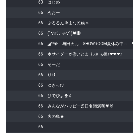
63
はじめ
66
ぬおー
66
ぷるるん＠まな民族☺︎
66
(ﾟ∀ポテチ∀ﾟ)👾🌐
66
◢⁴⁶💎 与田天元 SHOWROOM夏休み中～ 
66
🍓サイダー🥤@いとまり♪さぁ担♪❤❤❤♪
66
そーだ
66
りり
66
ゆきっぴ
66
ひでぴよ🐥💉
66
みんながハッピー@日名瀬満萌💗🐰
66
火の鳥🔥
66