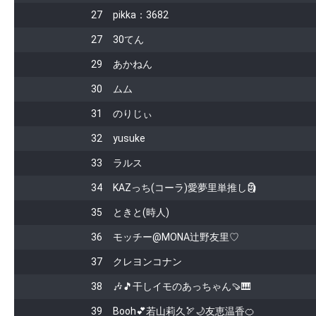
27
pikka：3682
27
30てん
29
あかねん
30
ムム
31
のりじぃ
32
yusuke
33
ラルス
34
KAZっち(コーラ)愛夢里単推し🗿
35
ときと(時人)
36
モッチー@MONA辻野友里♡
37
クレヨンコナン
38
🎶🎵干しイモのあっちゃん🍠🎹
39
Booh💕若山莉久🏹🌙友恵温香🍊