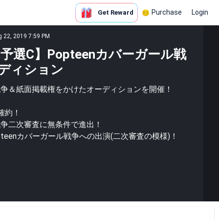
Purchase
Login
Get Reward
g 22, 2019 7:59 PM
予選C】Popteenカバーガール戦
ディション
ール戦争＆紙面掲載権をかけたオーディションを開催！
載確約！
ル戦争二次審査に無条件で進出！
3次Popteenカバーガール戦争への出演(二次審査の模様)！