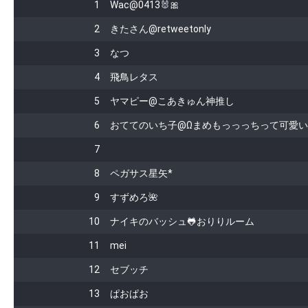
1
Wac@0413🐰🎀
2
きたさん@retweetonly
3
なつ
4
飛鳥レタス
5
ヤマピー@こあきゅん神推し
6
おててのいち子@Ωまめもっっっちって可愛
7
8
ペガサス星矢*
9
すずめろ🌺
10
ナイキのバッシュ🐸おりりルーム
11
mei
12
セブッチ
13
ぱおぱお