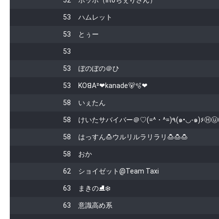
52
ポッポ（iitoちぇりさん）
53
ハムレット
53
とぅー
53
53
ぼのぼの＠ひ
53
KOꓭA²❤kanade🐻🫧❤
58
いぇたん
58
けいたサバイバー＠♡(=^・^=)٩(๑•◡-
58
はっすん🍮ウルリルラリラリ🍮🍮🍮
58
おか
62
ショイゼット@Team Taxi
63
まきの⛸️❄️
63
意識高め系