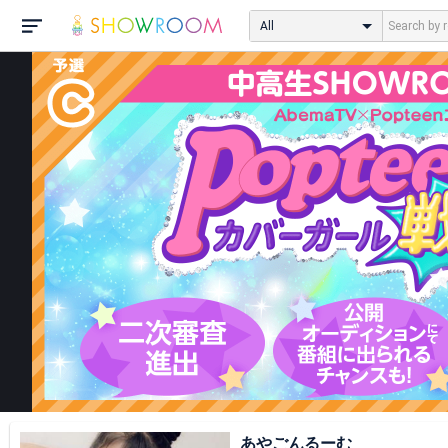
All
あやごんるーむ