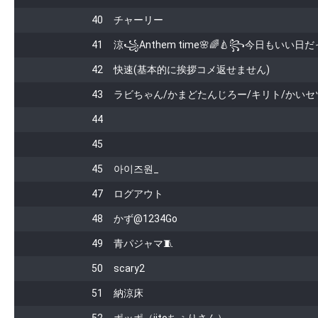
40
チャーリー
41
涼꧁Anthem time🌸🌈🍐꧂今日もいい日だ
42
快速(基本的に挨拶コメ返せません)
43
ラビちゃん/かまどたんじろー/キリト/かいセ
44
45
45
아이즈원_
47
ログアウト
48
かず@1234Go
49
青パジャマ🧵
50
scary2
51
納涼床