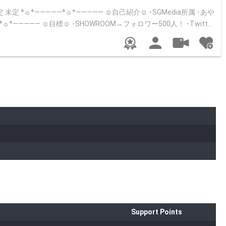
ントで教えてください！ ･リスナーさんとの会話には｢●｣をつけてく
良かったらまた見に来てください！ルームフォロー、推薦コメントの
Support Points