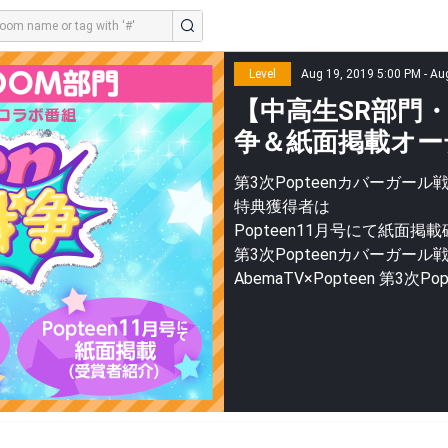
Level
Aug 19, 2019 5:00 PM - Au
【中高生SR部門・
争＆紙面掲載オー
第3次Popteenカバーガ
特典獲得者は
Popteen11月号にて紙面掲
第3次Popteenカバーガー
AbemaTV×Popteen 第