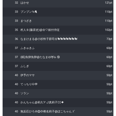
32
はかせ
121pt
33
ブンブン🦄🐈
110pt
33
まつざき
110pt
35
村人Ｂ(藤原史)@🌼🤍姫付侍従
102pt
36
なまけまる@小杉怜子群司令🐩🐩🐩🐩‪🐩🐩🐩
73pt
37
ふきゅきふ
60pt
37
(眠)魚卵魚卵@たなまゆ🦌♨️ ⑲
60pt
37
ふしぎ
60pt
40
伊予のマサ
50pt
40
てっちり🐶💬
50pt
40
ソラン
50pt
40
かんちゃん@莉久🏹🌙真莉子🧜‍♀🐠
50pt
40
無反応ひろ＠🦁🌻椎名莉子@ぽこちゃん ｽﾞ
50pt