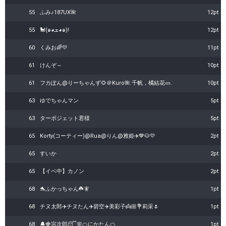
55
ふみ♪187UX🌺
12pt
55
🐩(๑◕ܫ◕๑)!
12pt
60
くみお🌈💛
11pt
61
けんぞ～
10pt
61
フカぽん@りーちゃんず🌻＠Kuro🌺.千帆，橘結花🥒.
10pt
63
ゆでちゃんマン
5pt
63
ターボジェット君様
5pt
65
Korty(コーティー)@Rua@りん@雅姫✈️💙🐶💛
2pt
65
すいか
2pt
65
【イベ中】カノン
2pt
68
🐬ふかっちゃん☘️🧚
1pt
68
チヌ太郎✈️チヌたん✈️碧空✈️美彩子👼🏼💐莉采🌷
1pt
68
🔔🍓宗次郎😴🌸🍊にかたん🍊
1pt