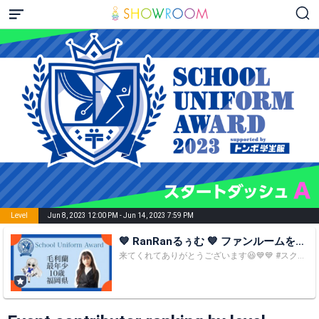
Level
Jun 8, 2023 12:00 PM - Jun 14, 2023 7:59 PM
💙 RanRanるぅむ 💙 ファンルームを見
てね❣️
来てくれてありがとうございます😆💙💙 #スクアワ 敗者復活戦 スタートです‼️ ポイント加算のために ⚠️マイページ ➡️ アカウント設定 ➡️ 電話番号（SMS認証） をお願いします⚠️ ⭐️星GET⭐️迄の間だけ…コメント、カウント お願いします❣️ 初めまして！ たくさんのルームの中から『♡RanRanるぅむ♡』に来て下さりありがとうございます💕 毛利蘭、10歳、福岡県在住です。 歌の歌える女優になるのが目標です！！ 歌ったり🎵踊ったり🎶おしゃべりしたり！！ 楽しいるぅむにしていきたいです✨ 疲れた時は無言🆗❣️ゆっくり休んでいってね😉 📣配信時間は基本的に 6:45〜、17:15〜、19:15〜です📣 School Uniform Award 2023 イベント参加中です⭐️ ⭐︎トンボ学生服と合同で、制服が似合う 「No.1ティーン」を決める全国オーディション⭐︎ この公開審査を経て最終審査！！ グランプリになると ・トンボ学生服公式イメージモデルへの就任権利獲得 ・インセントグループ所属 ココ⬇️ 8/28(月)12:00 〜 9/10(日) 19:59 ・SR敗者復活 みなさん♡どうぞよろしくお願いします❣️