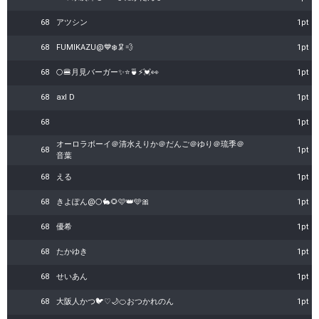
68
アツシン
1pt
68
FUMIKAZU@💙❄️🦑💨
1pt
68
🌕🍔月見バーガー✨⭐🍵⚡💓👀
1pt
68
axl D
1pt
68
1pt
オーロラボーイ＠清水えりか＠だんご＠ゆり＠琉季＠
68
1pt
音葉
68
える
1pt
68
きよぽん@🌕🐇🌻🩷👑🩵🎀
1pt
68
優希
1pt
68
たかゆき
1pt
68
せいあん
1pt
68
大阪人かつ🐦♡🌙🍊おつかれのん
1pt