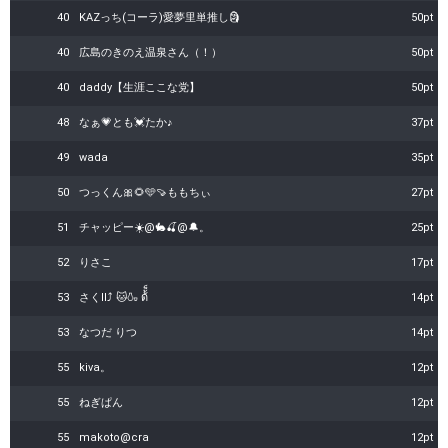
40
KAZっち(コーラ)愛夢里単推し🗿
50pt
40
広島のきのえ温泉さん（！）
50pt
40
daddy【生涯ここな党】
50pt
48
なぁ💗とも💓たか♪
37pt
49
wada
35pt
50
つっくん🎀🌻🩵🍠ももちぃ
27pt
51
チャッピー☀️@🐇🍒@🔔。
25pt
52
りさこ
17pt
53
ㅤさくII⤴︎︎︎ 🐱🍶 ด้้็
14pt
53
なつだ りつ
14pt
55
kiva。
12pt
55
ねぎぱん
12pt
55
makoto@cra
12pt