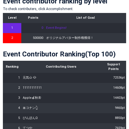
Event contributor ranking by level
To check contributers, click Accomplishment.
Level
Points
List of Goal
1
0
Event Begins!
2
500000
オリジナルアバター制作権獲得！
Event Contributor Ranking(Top 100)
Support
Ranking
Contributing Users
Points
1
元気🌰 🐶
72536pt
2
11111111111
14608pt
3
Apple🍎秋🦋
14403pt
4
🎀コナン👆
9460pt
5
ぴんぽんΩ
8850pt
6
てつや
7659pt