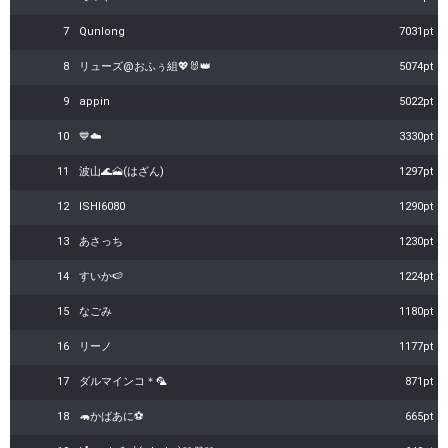
7
Qunlong
7031pt
8
リューズ@おふぅ組💖🐰👑
5074pt
9
appin
5022pt
10
💙☁️
3330pt
11
波山🌊🗻(はざん)
1297pt
12
ISHI6080
1290pt
13
あさっち
1230pt
14
すいか🍉
1224pt
15
なごみ
1180pt
16
リーノ
1177pt
17
ダルマインコ＊🦜
871pt
18
🦛かばあに⚽️
665pt