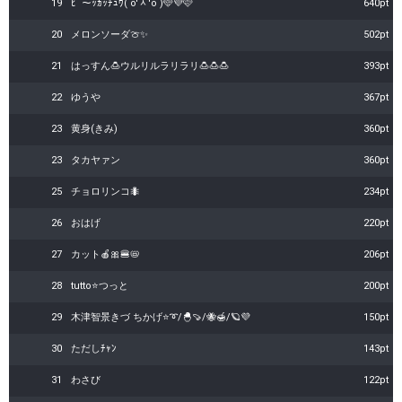
19
ﾋﾟ～ｯｶｯﾁｭｳ( o'ᆺ'o )🩵💜🩷
640pt
20
メロンソーダ🍈✨
502pt
21
はっすん🍮ウルリルラリラリ🍮🍮🍮
393pt
22
ゆうや
367pt
23
黄身(きみ)
360pt
23
タカヤァン
360pt
25
チョロリンコ🐜
234pt
26
おはげ
220pt
27
カット🍎🎀🍔📛
206pt
28
tutto⭐️つっと
200pt
29
木津智景きづ ちかげ⭐️➰/🐣🍠/🐝🍯/🪐💜
150pt
30
ただしﾁｬﾝ
143pt
31
わさび
122pt