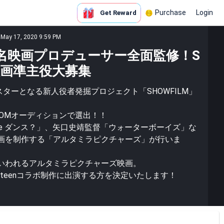
Purchase
Login
Get Reward
 May 17, 2020 9:59 PM
】著名映画プロデューサー全面監修！S
映画準主役大募集
スターとなる新人役者発掘プロジェクト「SHOWFILM」
OOMオーディションで選出！！
 we ダンス？」、矢口史靖監督「ウォーターボーイズ」な
画を制作する「アルタミラピクチャーズ」が行いま
いわれるアルタミラピクチャーズ映画。
pteenコラボ制作に出演する方を決定いたします！