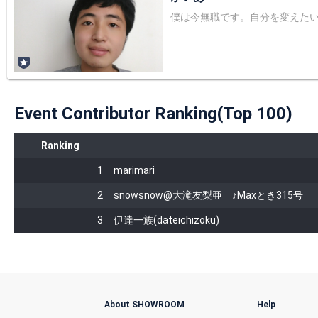
僕は今無職です。自分を変えたい
Event Contributor Ranking(Top 100)
Ranking
1
marimari
2
snowsnow@大滝友梨亜 ♪Maxとき315号
3
伊達一族(dateichizoku)
About SHOWROOM
Help