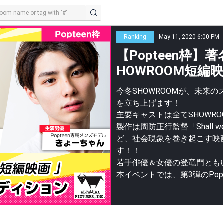
Ranking
May 11, 2020 6:00 PM -
【Popteen枠
HOWROOM短編
今冬SHOWROOMが、未来の
を立ち上げます！
主要キャストは全てSHOWR
製作は周防正行監督「Shall
ど、社会現象を巻き起こす映
す！！
若手俳優＆女優の登竜門とも
本イベントでは、第3弾のPo