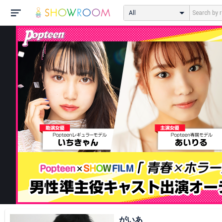
All
がいあ