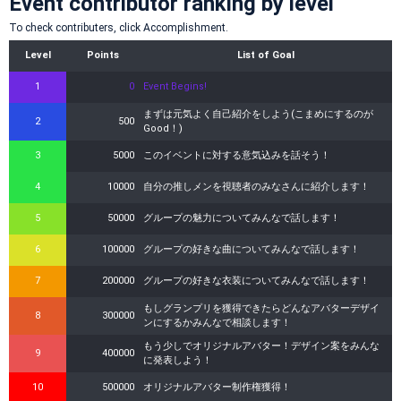
Event contributor ranking by level
To check contributers, click Accomplishment.
Level
Points
List of Goal
1
0
Event Begins!
まずは元気よく自己紹介をしよう(こまめにするのが
2
500
Good！)
3
5000
このイベントに対する意気込みを話そう！
4
10000
自分の推しメンを視聴者のみなさんに紹介します！
5
50000
グループの魅力についてみんなで話します！
6
100000
グループの好きな曲についてみんなで話します！
7
200000
グループの好きな衣装についてみんなで話します！
もしグランプリを獲得できたらどんなアバターデザイ
8
300000
ンにするかみんなで相談します！
もう少しでオリジナルアバター！デザイン案をみんな
9
400000
に発表しよう！
10
500000
オリジナルアバター制作権獲得！