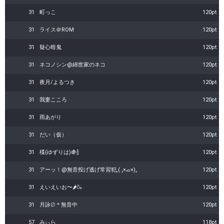
31
町っこ
120pt
31
ライス＠ROM
120pt
31
疑心暗鬼
120pt
31
ネコノシン@綿世家のネコ
120pt
31
夜月/よるつき
120pt
31
我妻こころ
120pt
31
雨あがり
120pt
31
だい（仮）
120pt
31
楪(ゆずりは)🍇🍾
120pt
31
アーッ！@無音投げ逃げ常習犯‎꜀( ꜆×ࡇ×)꜆
120pt
31
えいえいお〜🌶️🍶
120pt
31
月詠∅＊無音中
120pt
57
みぃら
118pt