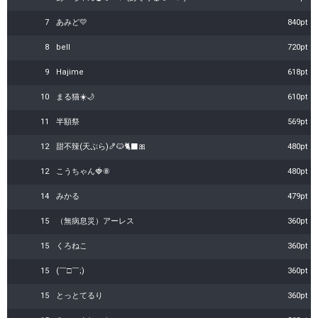
7
あみど💛
840pt
8
bell
720pt
9
Hajime
618pt
10
まる猫☀️🌙
610pt
11
半額祭
569pt
12
甜不辣(天ぷら)🍤🐱🐈‍⬛🎀
480pt
12
こうちゃん🍓⑧
480pt
14
みかる
479pt
15
（無病息災）アーレス
360pt
15
くろねこ
360pt
15
(￣□￣;)
360pt
15
とっとてるり
360pt