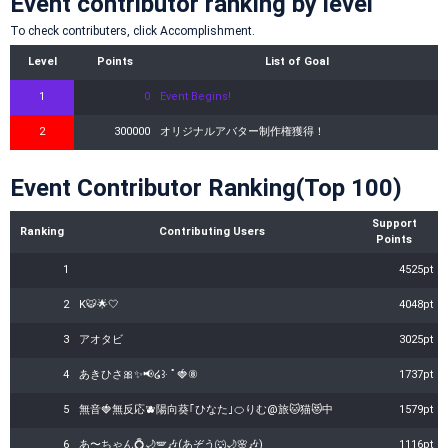
Event contributor ranking by level
To check contributers, click Accomplishment.
Level
Points
List of Goal
1
0
Event Begins!
2
300000
オリジナルアバター制作権獲得！
Event Contributor Ranking(Top 100)
Support
Ranking
Contributing Users
Points
1
4525pt
2
K🐯🌟🤍
4048pt
3
アオタビ
3025pt
4
あきひさ🎀✨📢໒꒱· ﾟ🍓⑧
1737pt
5
無音🍓無反応🫐陽向葵｢ひなた｣🍊りむ@旅🐱猫😻‪中
1579pt
6
あ〜ちゃん💍🌙🪽🎶(あぞう🐺🌙🌸🎶)
1116pt