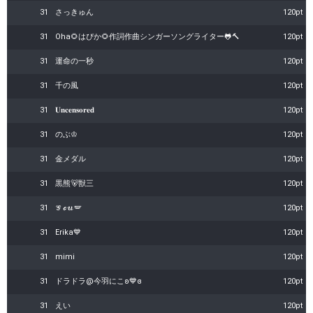
31
さっきゅん
120pt
31
Oha🌻はぴか🌻作詞作曲シンガーソングライター🐸🔨
120pt
31
運命の一秒
120pt
31
千の風
120pt
31
𝐔𝐧𝐜𝐞𝐧𝐬𝐨𝐫𝐞𝐝
120pt
31
のぶ♔ㅤ
120pt
31
金メダル
120pt
31
黒熊🐻獣三
120pt
31
𝒢ℴ𝓊🪽
120pt
31
Erika💙
120pt
31
mimi
120pt
31
ドラドラ@今羽にこʚ💙ɞ
120pt
31
えい
120pt