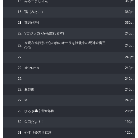
15
みゃーまじゅん
360pt
15
鶚（みさご）
360pt
21
龍月(ﾀﾂｷ)
350pt
22
Vゴジラ(SRから離れます)
240pt
今現在進行形で心の負のオーラを浄化中の死神💠魔王
22
240pt
🌕🦋
22
240pt
22
shizuma
240pt
22
240pt
22
豚野郎
240pt
22
M
240pt
29
ひろき🏯💉🐻❄🥯🎤
238pt
30
矢口だよ！！
192pt
31
やす⛩️優刀⛩️仁悠
120pt