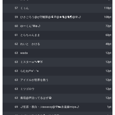
57
くぅん
118pt
59
ひさごろう@ღ守離隊@🐏💭@🍀🐈@🐈🌏@🌸🌙
108pt
60
ゆーくん¹⌘❄️🌙
72pt
61
とらちゃんまま
60pt
62
れいと かける
48pt
63
wada
12pt
63
ミスター🥗🐾💖🍑
12pt
63
らむね➰𖦹' ‐ '𖦹
12pt
63
アイドルが世界を救う
12pt
63
ミツゴロウ
12pt
63
奏琉@声治ってるはず😭
12pt
69
🌙笠原・夜白・𝓜asassy@💜🏍永遠嫁miya🌙
1pt