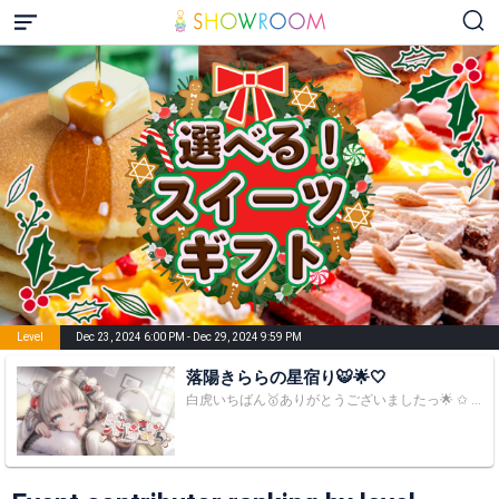
Level
Dec 23, 2024 6:00 PM - Dec 29, 2024 9:59 PM
落陽きららの星宿り🐯🌟🤍
白虎いちばん🥇ありがとうございましたっ🌟 ✩ ⋆ ✩ ⋆ ✩ ⋆ ✩ ⋆ ✩ ⋆ ✩ ⋆ ✩ ⋆ ✩ ⋆ ✩ はるか西にある白虎の星から来た 落陽きらら っていいます🌟 きらきらといっぱい輝く白虎になるため修行中！がんばる🐯 みんなとお話しながらのんびりお歌うたうのが好き💕 いっぱいあそぼう！ ✩ ⋆ ✩ ⋆ ✩ ⋆ ✩ ⋆ ✩ ⋆ ✩ ⋆ ✩ ⋆ ✩ ⋆ ✩ 🐯きららの好き チョコ・お菓子・かわいいもの・構ってくれる人・歌うこと・お話すること・おでかけ・ゲーム・アニメみること・マンガ読むこと ✩ ⋆ ✩ ⋆ ✩ ⋆ ✩ ⋆ ✩ ⋆ ✩ ⋆ ✩ ⋆ ✩ ⋆ ✩ 22時30分以降は歌えません～！✖ 🐯リクエスト欲しいリスト 歌枠のときはぜひリクエストしてねっ がんばって歌います🎤 🤍かわいい曲🤍 わたしの一番かわいいところ/気まぐれロマンティック/可愛くてごめん/ファンサ/私、アイドル宣言 /世界は恋に落ちている/同担☆拒否/ヒロイン育成計画/愛包ダンスホール/無重力シャトル/好きがレベチ/絶対アイドル辞めないで/かわいいだけじゃだめですか？ 🤍かっこいい曲🤍 シャルル/花に亡霊/夜に駆ける/唱/Mela!/Overdose/ルマ/オトナブルー/鬼ノ宴/星が瞬くこんな夜に/モエチャッカファイア/ルル/Bunny Girl 🤍リクエストあった時だけ🤍 粛聖!! ロリ神レクイエム☆ 🤍ボカロ🤍 千本桜/魔法少女とチョコレゐト/強風オールバック/寝起きヤシの木/初めての恋が終わる時/きゅうくらりん/サラマンダー/メルト/トンデモワンダース/テレキャスタービーボーイ/エンヴィーベイビー/KING/アイデンティティ/酔いどれ知らず/ロキ/テトリス/みむかぅわナイストライ/お返事まだカナおじさん構文/モニタリング 🤍アニソン🤍 アイドル/サインはB/祝福/Snow halation/ユメノトビラ/ミックスナッツ/君の知らない物語/恋愛サーキュレーション/帰り道/白金ディスコ/Marshmallow justice/風になる/only my railgun/God knows.../残響散歌/青空のラプソディ/ヒロガリズム/ドキメキダイアリー/おジャ魔女カーニバル！！/燦々デイズ/恋ノ行方/星座になれたら/THIS GAME/勇者/花になって/にゃんぼりーdeモッフィー!!/花ハ踊レヤいろはにほ/Baby Sweet Berry Love/ビビっとラブ/快眠!安眠!スヤリスト生活/Gimmme!/シカ色デイズ/UNDEAD 🤍マクロス🤍 F➜インフィニティ/トライアングラー/ニンジーンLOVES YOU YEAH！/ライオン/私の彼はパイロット/射手座☆午後九時 Don't be late/星間飛行/放課後オーバーフロウ Δ➜Giraffe Blues/Walkure Attack!/いけないボーダーライン/マダマニア/ルンがピカッと光ったら/ワルキューレがとまらない/ワルキューレは裏切らない/絶対零度θノヴァティック/僕らの戦場/涙目爆発音 🤍のんびりした曲🤍 奏（かなで）/夢をかなえてドラえもん/となりのトトロ/さんぽ/secret base～君がくれたもの～/涙そうそう/ハナミズキ/ベテルギウス 🤍90's？🤍 そばかす/ロビンソン/DAN DAN 心魅かれてく 🤍Vtuberさんの曲🤍 I’m Your Treasure Box ＊あなたは マリンせんちょうを たからばこからみつけた。/美少女無罪パイレーツ/#あくあ色ぱれっと/きらきら/あくたんのこと好きすぎ☆ソング/uni-birth/ビビデバ 少しずつ増やしていきます🎤🌟 ✩ ⋆ ✩ ⋆ ✩ ⋆ ✩ ⋆ ✩ ⋆ ✩ ⋆ ✩ ⋆ ✩ ⋆ ✩ 🌟きら星さんたちとのきらきらの旅🌟 🌟2023.0924 🥇 プレミアム個人Vオーディション～白帝白虎～ 🌟2023.1022 アバ権🌠達成 初心者スタートダッシュイベント vol.78 🌟2023.1029 アバ権🌠達成 初心者スタートダッシュイベント vol.79 🌟2023.1105 アバ権🌠達成 初心者スタートダッシュイベント vol.80 🌟2023.1112 アバ権🌠達成 初心者スタートダッシュイベント vol.81 🌟2023.1126 🎶🥉＆全体５位 Vライバー カラオケフリーク！Vol.5 🌟2023.1227 🥉＆アバ権🌠 【DELTA-V公式枠限定】イラストレーターが選べる！キービジュアル制作権獲得イベント 🌟2024.0218 🥈＆アバ権🌠 Vライバー Welcomeチャレンジ！Vol.9 🌟2024.0324 🥉＆アバ権🌠 草羽エル先生が描く、キービジュアル風イラスト制作権争奪戦！ 🌟2024.0512 18位🌟🚚掲載＆アバ権🌠 秋葉原を駆け抜ける大型アドトラック広告モデルイベント！Vol.3 初夏の大型スペシャル！ 🌟2024.0522 🥇＆アバ権🌠 【DELTA-V公式枠限定】バーチャルライバーフルスクラッチ3Dモデル獲得イベント ➡白帝白虎以降初めての🥇だよーーー！うれしい🥰 🌟20240609 特別審査員賞 FMラジオ2024年7月放送ラジオドラマ「つぼトラの日常」出演者オーディション ⇨アーカイブ：https://youtu.be/E-Wk6aKz010 🌟20240616 🎶🥈＆全体🥉＆アバ権🌠 Vライバー カラオケフリーク！Vol.10 🌟20240714 🎶4位＆全体🥉＆アバ権🌠 Vライバー カラオケフリーク！Vol.11 🌟20240804 🥇 市川うららFM「スタラジ」「ときめきフレーズグランプリ」ゲスト出演争奪戦！17 ⇨アーカイブ：https://youtu.be/y3R9aQxPL9U 🌟20240818 🥉＆アバ権🌠 草羽エル先生が描く、キービジュアル風イラスト制作権争奪戦！vol.5 🌟2024.0908 🎶🥉＆全体4位 Vライバー カラオケフリーク！Vol.13 🌟2024.1006 🎶5位＆全体6位＆アバ権🌠 Vライバー カラオケフリーク！Vol.14 🌟2024.1027 🎶5位＆全体6位 Vライバー カラオケフリーク！Vol.15 🌟2024.1117 🥉＆アバ権🌠 VTuber専門情報誌「VTuberスタイル 1月号」誌面掲載バトル！ たくさん応援ありがと✨ これからもきらきらびゃっこになるための修行がんばるっ🐯 ✩ ⋆ ✩ ⋆ ✩ ⋆ ✩ ⋆ ✩ ⋆ ✩ ⋆ ✩ ⋆ ✩ ⋆ ✩ ※注意事項※ 🌟未認証状態での応援はきららのパワーにはならないみたい… 悲しいね🥲 🌟サブ垢など複数のアカウントでの応援はあとあときららのパワーから消えちゃうみたい💦 いっぱい悲しいね😭 ⇩お借りしてます⇩ 🌟液タブ＆星の杖 Lita さん https://x.com/LitaVtuber