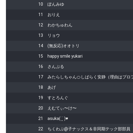
10
ぽんみゆ
11
おりえ
12
わかちゅわん
13
リョウ
14
(無反応)オオトリ
15
happy smile yukari
16
さんぷる
17
みたらしちゃん🍊しばらく安静（理由はプロフを
18
あげ
19
すとろんぐ
20
えむてぃ〜け〜
21
asuka( ¨̮ )♥
22
ちくわぶ@子ナックス＆非同期テック部部員