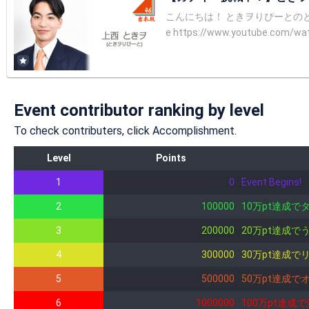
こんにちは！ ときヲりぴーとのときヲです！ ときヲりぴーとのYouTubeチャンネルもございます！ 是非！チャンネル登録をよ
e https://www.youtube.com/watch?v=qTguVMbgHV8 ●Instagramアカウント https://www.instagram.
t/ ●フルコースのやり方 ※15時配信の場合 ①13時15分までに★99×5色 貯めて★MAX状態にする。 ②14時15分にどこかのルームに入り（アマチュア以外）30秒視聴ボーナス
をもらう。捨て星完了。 ※捨て星の後は他のルームには行かないでくだ
えない！ 30秒後視聴ボーナスをもらえたら★を全投げする。 ④★を全投げした後、別のルーム
時間になったら まず★10×5色を投げにときヲ
Event contributor ranking by level
部屋に入る ②コメント欄に、｢1｣を打ち、送信 ③｢
言ってください！ 注意！！！！！ ※自分のアカウントをSNS認証をしないとポイントが入らないです！ 【SNS認証のやり方】 メニュー ↓ マイページ ↓ アカウント設定 ↓ 電話
To check contributers, click Accomplishment.
Level
Points
1
0
Event Begins!
2
100000
10万pt達成
3
200000
20万pt達成
4
300000
30万pt達成
5
500000
50万pt達成
6
1000000
100万pt達成