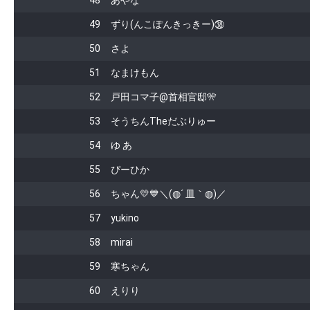
48
あやな
49
ずり(んこぽんきっきー)㊳
50
さよ
51
なまけもん
52
戸田コマ子@首相官邸🎌
53
そうちんTheだぶりゅー
54
ゆ あ
55
ぴーひか
56
ちゃん💛💙＼(◍´ 皿｀◍)／
57
yukino
58
mirai
59
寒ちゃん
60
えりり