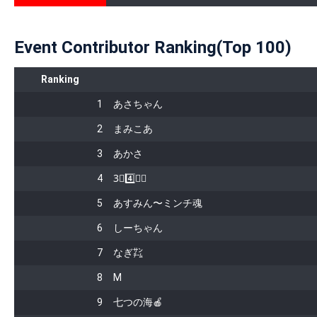
Event Contributor Ranking(Top 100)
Ranking
1
あさちゃん
2
まみこあ
3
あかさ
4
3⃣4️⃣👈🏻
5
あすみん〜ミンチ魂
6
しーちゃん
7
なぎ㌠
8
M
9
七つの海🍎