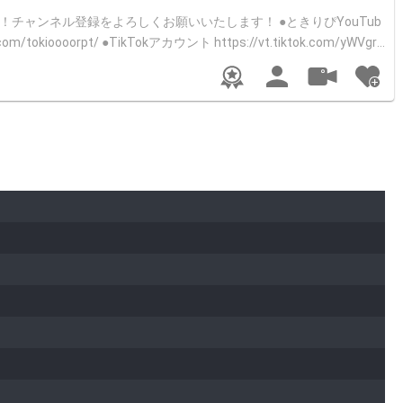
ウントのやり方 ①ときヲの
からない方はお気軽に
フルコースがんばっていこかぁ！ 配信スケジュール 5/19(水) ①10時〜 ②21時〜