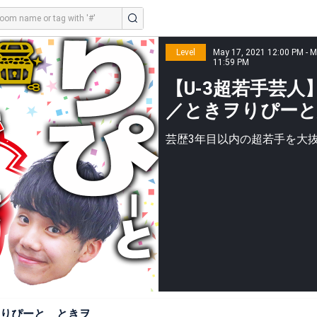
Level
May 17, 2021 12:00 PM - M
11:59 PM
【U-3超若手芸人
／ときヲりぴーと
芸歴3年目以内の超若手を大
ヲりぴーと ときヲ