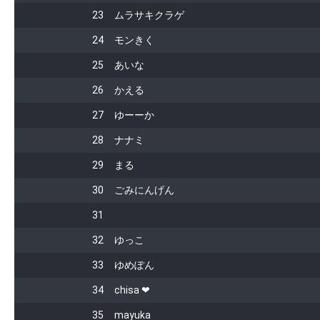
23
ムラサキクラゲ
24
モンきく
25
あいな
26
かえる
27
ゆーーか
28
ナナミ
29
まる
30
ごみにんげん
31
32
ゆっこ
33
ゆめぽん
34
chisa‪‪ ❤︎‬
35
mayuka