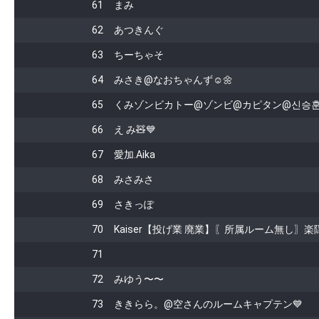
61
まみ
62
あつきんぐ
63
ちーちゃそ
64
みさき@なおちゃんず☺️🌼
65
くみゾンビカトー@ゾンビ@カピタン@신승
66
え み🧸💙
67
愛加.Aika
68
みさみさ
69
さきっぽ
70
Kaiser【投げ業 廃業】〖所属ルーム無し〗
71
72
みゆう〜〜
73
ききらら。@空さんのルームキャプテン💙