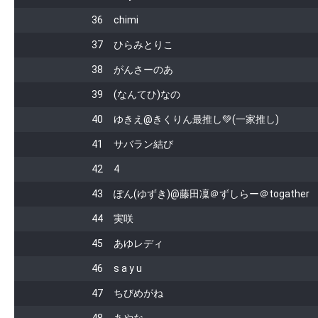
36
chimi
37
ひらみとりこ
38
がんさーのあ
39
(なんてひ)なの
40
ゆきえ@きくりん最推し💚(一家推し)
41
サバラン結び
42
4
43
ぽん(ゆずき)@藤田凜＠ずしらー＠togather
44
実咲
45
あゆレディ
46
s a y u
47
ちびめがね