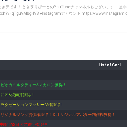
ろしくお願いいたします！ ●ときりぴYouTub
com/tokioooorpt/ ●TikTokアカウント https://vt.tiktok.com/yWVgr
さい！！ ③15時ときヲのSR入室と同時に各色10ずつ★を投げる。←★が満タンだと視聴ボーナスもら
へ行き★80×5色回収してときヲのSRで全投げする。 ⑤15時15分になり解除の
のSRに投げに戻って来てから 残りの★90×5色回収してときヲのSRに全投げ ⑥50カウントする ※カ
2｣を打ち、送信 ④｢3｣送信、｢4｣送信... ｢50｣送信までやったら完成 これでフルコースが完了です！ わ
番号認証 SNS認証して
List of Goal
でタピオカミルクティー&マカロン獲得！
でうに丼&焼肉丼獲得！
でリラクゼーションマッサージ権獲得！
でオリジナルソング提供権獲得！＆オリジナルアバター制作権獲得！
で沖縄1泊2日ペア旅行権獲得！