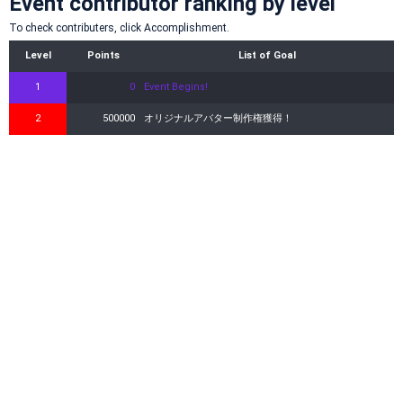
Event contributor ranking by level
To check contributers, click Accomplishment.
Level
Points
List of Goal
1
0
Event Begins!
2
500000
オリジナルアバター制作権獲得！