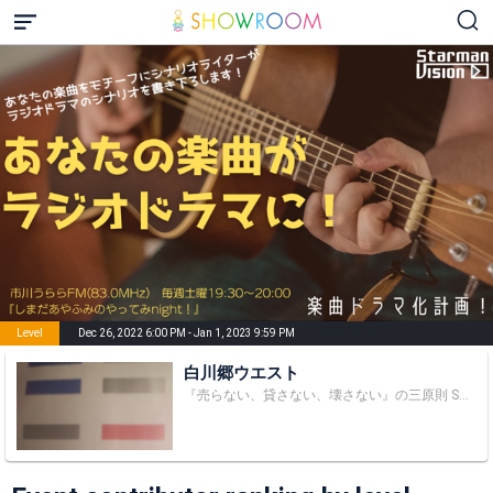
Level
Dec 26, 2022 6:00 PM - Jan 1, 2023 9:59 PM
白川郷ウエスト
『売らない、貸さない、壊さない』の三原則 SHOWROOM運営2023/09/18 15:10 アバターデータ提出のお願い イベント 「【公式&フリーライバー】初心者スタートダッシュイベント vol.73」 にてオリジナルアバター制作権を獲得されました。アバター制作ガイドラインをご覧の上、アバター提出からアバターデータを提出してください。 有効期限 : 2024/03/16 23:59:59 ※有効期限までに審査が合格とならない場合はオリジナルアバター制作権を失効いたしますのでご注意下さい。 ※注意事項 ご提出いただくデータは、イラスト作成ソフトなどで作成したデジタルデータを推奨しております。携帯端末等のカメラで撮影したデータは、撮影環境により色味が異なって反映される可能性がございます。 （例：白色でイラストを作成したが、写真撮影時の環境依存によりグレーに反映される） ご提出後の色味の調整は致しかねますので、予めご了承ください。 アバター制作ガイドラインはこちら 当ルームへのご意見・ご連絡先 westlmssr@gmail.com 及び @WESTLSMSSR