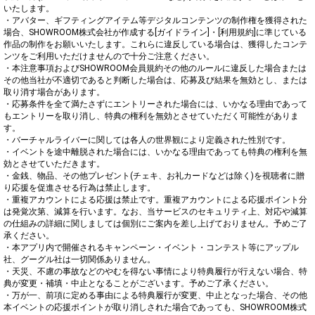
いたします。

・アバター、ギフティングアイテム等デジタルコンテンツの制作権を獲得された
場合、SHOWROOM株式会社が作成する[ガイドライン]・[利用規約]に準じている
作品の制作をお願いいたします。これらに違反している場合は、獲得したコンテ
ンツをご利用いただけませんので十分ご注意ください。

・本注意事項およびSHOWROOM会員規約その他のルールに違反した場合または
その他当社が不適切であると判断した場合は、応募及び結果を無効とし、または
取り消す場合があります。

・応募条件を全て満たさずにエントリーされた場合には、いかなる理由であって
もエントリーを取り消し、特典の権利を無効とさせていただく可能性がありま
す。

・バーチャルライバーに関しては各人の世界観により定義された性別です。

・イベントを途中離脱された場合には、いかなる理由であっても特典の権利を無
効とさせていただきます。

・金銭、物品、その他プレゼント(チェキ、お礼カードなどは除く)を視聴者に贈
り応援を促進させる行為は禁止します。

・重複アカウントによる応援は禁止です。重複アカウントによる応援ポイント分
は発覚次第、減算を行います。なお、当サービスのセキュリティ上、対応や減算
の仕組みの詳細に関しましては個別にご案内を差し上げておりません。予めご了
承ください。

・本アプリ内で開催されるキャンペーン・イベント・コンテスト等にアップル
社、グーグル社は一切関係ありません。

・天災、不慮の事故などのやむを得ない事情により特典履行が行えない場合、特
典が変更・補填・中止となることがございます。予めご了承ください。

・万が一、前項に定める事由による特典履行が変更、中止となった場合、その他
本イベントの応援ポイントが取り消しされた場合であっても、SHOWROOM株式