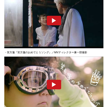
・笑方箋『笑方箋のおめでとうソング』／MVディレクター兼一部撮影