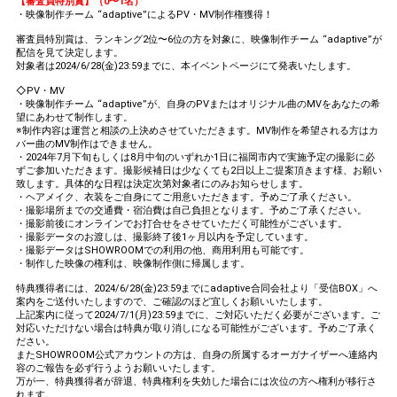
【審査員特別賞】（0〜1名）
・映像制作チーム “adaptive”によるPV・MV制作権獲得！
審査員特別賞は、ランキング2位〜6位の方を対象に、映像制作チーム “adaptive”が
配信を見て決定します。
対象者は2024/6/28(金)23:59までに、本イベントページにて発表いたします。
◇PV・MV
・映像制作チーム “adaptive”が、自身のPVまたはオリジナル曲のMVをあなたの希
望にあわせて制作します。
※制作内容は運営と相談の上決めさせていただきます。MV制作を希望される方はカ
バー曲のMV制作はできません。
・2024年7月下旬もしくは8月中旬のいずれか1日に福岡市内で実施予定の撮影に必
ずご参加いただきます。撮影候補日は少なくても2日以上ご提案頂きます様、お願い
致します。具体的な日程は決定次第対象者にのみお知らせします。
・ヘアメイク、衣装をご自身にてご用意いただきます。予めご了承ください。
・撮影場所までの交通費・宿泊費は自己負担となります。予めご了承ください。
・撮影前後にオンラインでお打合せをさせていただく可能性がございます。
・撮影データのお渡しは、撮影終了後1ヶ月以内を予定しています。
・撮影データはSHOWROOMでの利用の他、商用利用も可能です。
・制作した映像の権利は、映像制作側に帰属します。
特典獲得者には、2024/6/28(金)23:59までにadaptive合同会社より「受信BOX」へ
案内をご送付いたしますので、ご確認のほど宜しくお願いいたします。
上記案内に従って2024/7/1(月)23:59までに、ご対応いただく必要がございます。ご
対応いただけない場合は特典が取り消しになる可能性がございます。予めご了承く
ださい。
またSHOWROOM公式アカウントの方は、自身の所属するオーガナイザーへ連絡内
容のご報告を必ず行うようお願いいたします。
万が一、特典獲得者が辞退、特典権利を失効した場合には次位の方へ権利が移行さ
れます。