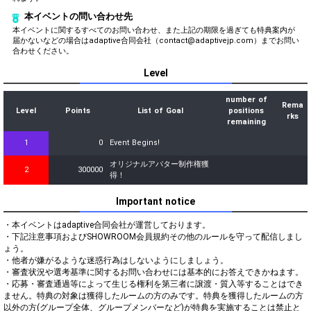
本イベントの問い合わせ先
本イベントに関するすべてのお問い合わせ、また上記の期限を過ぎても特典案内が
届かないなどの場合はadaptive合同会社（contact@adaptivejp.com）までお問い
合わせください。
Level
number of
Rema
Level
Points
List of Goal
positions
rks
remaining
1
0
Event Begins!
オリジナルアバター制作権獲
2
300000
得！
Important notice
・本イベントはadaptive合同会社が運営しております。

・下記注意事項およびSHOWROOM会員規約その他のルールを守って配信しまし
ょう。

・他者が嫌がるような迷惑行為はしないようにしましょう。

・審査状況や選考基準に関するお問い合わせには基本的にお答えできかねます。

・応募・審査通過等によって生じる権利を第三者に譲渡・質入等することはでき
ません。特典の対象は獲得したルームの方のみです。特典を獲得したルームの方
以外の方(グループ全体、グループメンバーなど)が特典を実施することは禁止と