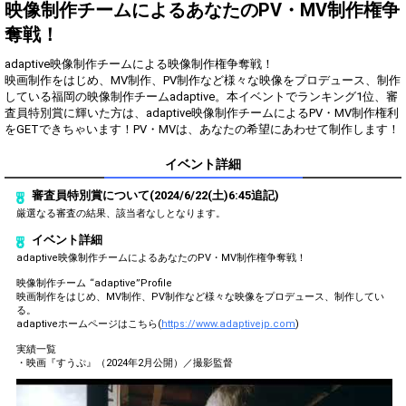
得！
映像制作チームによるあなたのPV・MV制作権争
奪戦！
Gifting
Comments
adaptive映像制作チームによる映像制作権争奪戦！
Throw gifts to the stage and join
You can post comments. Please
映画制作をはじめ、MV制作、PV制作など様々な映像をプロデュース、制作
the live performance.
refrain from posting comments
している福岡の映像制作チームadaptive。本イベントでランキング1位、審
First, try throwing free Stars
that may offend performers or
査員特別賞に輝いた方は、adaptive映像制作チームによるPV・MV制作権利
(once a day)! You can also charge
other users.
をGETできちゃいます！PV・MVは、あなたの希望にあわせて制作します！
Show Gold to purchase gifts
(available from 1 JPY)! When you
イベント詳細
continue to send gifts to the
performer(s), the performer's
popularity ranking and your
審査員特別賞について(2024/6/22(土)6:45追記)
ranking go up.
厳選なる審査の結果、該当者なしとなります。
To cheer on performers, you can
send them gifts.
イベント詳細
To send performers paid items,
adaptive映像制作チームによるあなたのPV・MV制作権争奪戦！
you must use Show Gold.
映像制作チーム “adaptive”Profile
映画制作をはじめ、MV制作、PV制作など様々な映像をプロデュース、制作してい
る。
adaptiveホームページはこちら(
https://www.adaptivejp.com
)
Close
実績一覧
・映画『すうぷ』（2024年2月公開）／撮影監督