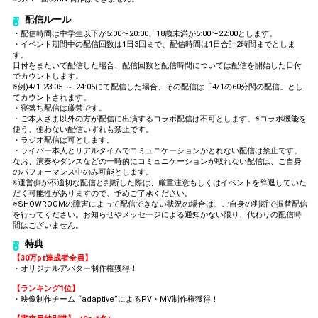
配信ルール
・配信時間は中学生以下が5:00〜20:00、18歳未満が5:00〜22:00とします。
・イベント期間中の配信回数は1日3回まで、配信時間は1日合計2時間までとしま
す。
日付をまたいで配信した場合、配信回数と配信時間については配信を開始した日付
でカウントします。
※例)4/1 23:05 ～ 24:05にて配信した場合、その配信は「4/1の60分間の配信」とし
てカウントされます。
・寝落ち配信は厳禁です。
・ご本人さま以外の方が配信に出演するコラボ配信は不可とします。※コラボ機能を
使う、使わない配信いずれも禁止です。
・ラジオ配信は可とします。
・ライバー本人とリアルタイムでコミュニケーションがとれない配信は禁止です。
なお、演奏やダンスなどの一時的にコミュニケーションが取れない配信は、ご自身
のパフォーマンス中のみ可能とします。
※運営側が不適切な配信と判断した際は、厳重注意もしくはイベントを辞退していた
だく可能性がありますので、予めご了承ください。
※SHOWROOMの障害によって配信できない状況の場合は、ご自身の判断で振替配信
を行ってください。お知らせやメッセージによる通知がない限り、代わりの配信時
間はございません。
特典
【30万pt達成者全員】
・オリジナルアバター制作権獲得！
【ランキング1位】
・映像制作チーム “adaptive”によるPV・MV制作権獲得！