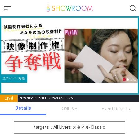
Level
2024/06/13 09:00 - 2024/06/19 12:59
number of
Details
ONLIVE
Event Results
Rema
Level
Points
List of Goal
positions
rks
remaining
1
0
Event Begins!
targets：All Livers
スタイル:Classic
オリジナルアバター制作権獲
2
300000