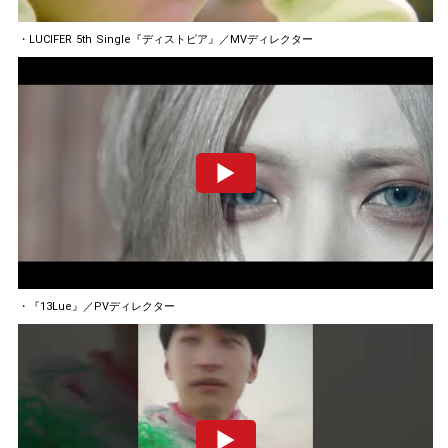
・LUCIFER 5th Single『ディストピア』／MVディレクター
・『13Lue』／PVディレクター