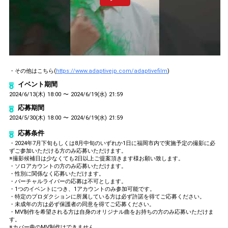
・その他はこちら(
https://www.adaptivejp.com/adaptivefilm
)
イベント期間
2024/6/13(木) 18:00 〜 2024/6/19(水) 21:59
応募期間
2024/5/30(木) 18:00 〜 2024/6/19(水) 21:59
応募条件
・2024年7月下旬もしくは8月中旬のいずれか1日に福岡市内で実施予定の撮影に必
ずご参加いただける方のみ応募いただけます。
※撮影候補日は少なくても2日以上ご提案頂きます様お願い致します。
・ソロアカウントの方のみ応募いただけます。
・性別に関係なく応募いただけます。
・バーチャルライバーの応募は不可とします。
・1つのイベントにつき、1アカウントのみ参加可能です。
・特定のプロダクションに所属している方は必ず許諾を得てご応募ください。
・未成年の方は必ず保護者の同意を得てご応募ください。
・MV制作を希望される方は自身のオリジナル曲をお持ちの方のみ応募いただけま
す。
※カバー曲のMV制作はできません。