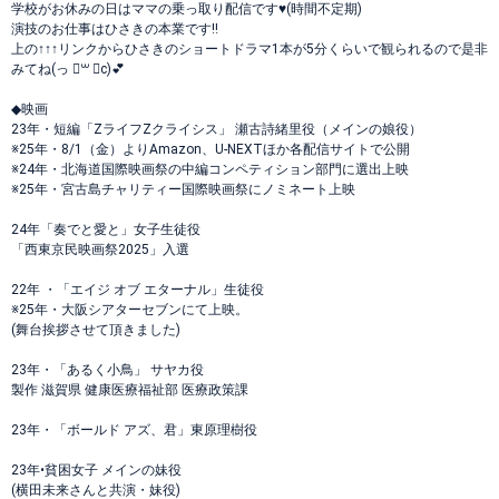
学校がお休みの日はママの乗っ取り配信です♥(時間不定期)
演技のお仕事はひさきの本業です‼️
上の↑↑↑リンクからひさきのショートドラマ1本が5分くらいで観られるので是非
みてね‪(っ ॑꒳ ॑c)💕︎
◆映画
23年・短編「ZライフZクライシス」 瀬古詩緒里役（メインの娘役）
※25年・8/1（金）よりAmazon、U-NEXTほか各配信サイトで公開
※24年・北海道国際映画祭の中編コンペティション部門に選出上映
※25年・宮古島チャリティー国際映画祭にノミネート上映
24年「奏でと愛と」女子生徒役
「西東京民映画祭2025」入選
22年 ・「エイジ オブ エターナル」生徒役
※25年・大阪シアターセブンにて上映。
(舞台挨拶させて頂きました)
23年・「あるく小鳥」 サヤカ役
製作 滋賀県 健康医療福祉部 医療政策課
23年・「ボールド アズ、君」東原理樹役
23年•貧困女子 メインの妹役
(横田未来さんと共演・妹役)