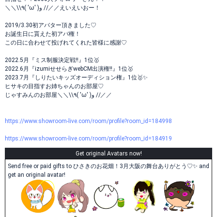
＼＼\\٩( 'ω' )و //／／えいえいおー！
2019/3.30初アバター頂きました♡
お誕生日に貰えた初アバ権！
この日に合わせて投げれてくれた皆様に感謝♡
2022.5月『ミス制服決定戦‼️』1位🥇
2022.6月『izumiせせらぎwebCM出演権‼️』1位🥇
2023.7月『しりたいキッズオーディション権』1位🥇✨
ヒサキの目指すお姉ちゃんのお部屋♡
じゃすみんのお部屋＼＼\\٩( 'ω' )و //／／
https://www.showroom-live.com/room/profile?room_id=184998
https://www.showroom-live.com/room/profile?room_id=184919
Get original Avatars now!
Send free or paid gifts to ひさきのお花畑！3月大阪の舞台ありがとう♡✨️ and
get an original avatar!