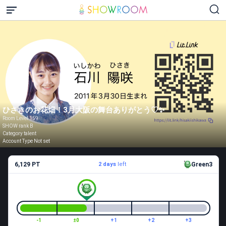
ひさきのお花畑！3月大阪の舞台ありがとう♡✨️
Room Level 159
SHOW rank B
Category talent
Account Type Not set
6,129 PT
2 days
left
Green3
-1
±0
+1
+2
+3