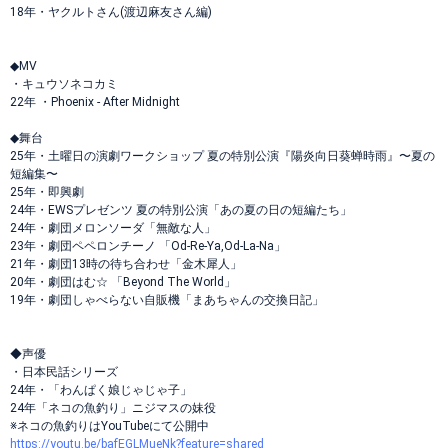
18年・ヤクルトさん(渡辺麻友さん編)
◆MV
・キュウソネコカミ
22年 ・Phoenix - After Midnight
◆舞台
25年・土曜日の演劇ワークショップ 夏の特別公演『陽炎向日葵蝉時雨』〜夏の
短編集〜
25年・即興劇
24年・EWSプレゼンツ 夏の特別公演「あの夏の日の短編たち」
24年・劇団メロンソーダ「無敵な人」
23年・劇団ペペロンチーノ 「Od-Re-Ya,Od-La-Na」
21年・劇団13時の待ち合わせ「金木犀人」
20年・劇団はむ☆ 「Beyond The World」
19年・劇団しゃべらない自販機「まあちゃんの交換日記」
◆声優
・日本民話シリーズ
24年・「わんぱく娘じゃじゃ子」
24年「ネコの魚釣り」ニジマスの妹役
※ネコの魚釣りはYouTubeにて公開中
https://youtu.be/bafEGLMueNk?feature=shared