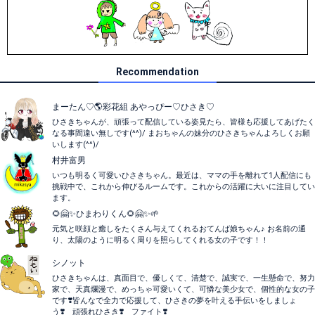
Recommendation
まーたん♡🌎彩花組 あやっぴー♡ひさき♡
ひさきちゃんが、頑張って配信している姿見たら、皆様も応援してあげたく
なる事間違い無しです(^^)/ まおちゃんの妹分のひさきちゃんよろしくお願
いします(^^)/
村井富男
いつも明るく可愛いひさきちゃん。最近は、ママの手を離れて1人配信にも
挑戦中で、これから伸びるルームです。これからの活躍に大いに注目してい
ます。
🌻🤗✨ひまわりくん🌻‪🤗✨🌱‬
元気と咲顔と癒しをたくさん与えてくれるおてんば娘ちゃん♪ お名前の通
り、太陽のように明るく周りを照らしてくれる女の子です！！
シノット
ひさきちゃんは、真面目で、優しくて、清楚で、誠実で、一生懸命で、努力
家で、天真爛漫で、めっちゃ可愛いくて、可憐な美少女で、個性的な女の子
です❣️皆んなで全力で応援して、ひさきの夢を叶える手伝いをしましょ
う❣️ 頑張れひさき❣️ ファイト❣️