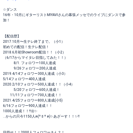
☆ダンス
16年・10月にギターリストMIYAVIさんの幕張メッセでのライブにダンスで参
加！
【配信歴】
2017.10月〜生テレ終了まで。（小1）
初めての配信！生テレ配信！
2018.6月初Showroom配信！！（小2）
（6/17からマイタレ目指してみた！！）
8/1. フォロワー100人達成
9/26フォロワー200人達成
2019.4/14フォロワー300人達成（小3）
5/14フォロワー400人達成
2020.2/10フォロワー500人達成！！（小4）
5/20フォロワー600人達成！
11/11フォロワー700人達成！！
2021.4/25フォロワー800人達成(小5)
6/16フォロワー900人達成！！
1000人達成！！‼️㊗️✨️
...からの只今1150人ฅ(º ﾛ º ฅ)✨あざーす！！✨‼️
目指せ！！2000人フォロワーさん？！