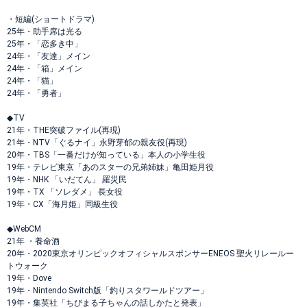
・短編(ショートドラマ)
25年・助手席は光る
25年・「恋多き中」
24年・「友達」メイン
24年・「箱」メイン
24年・「猫」
24年・「勇者」
◆TV
21年・THE突破ファイル(再現)
21年・NTV「ぐるナイ」永野芽郁の親友役(再現)
20年・TBS「一番だけが知っている」本人の小学生役
19年・テレビ東京「あのスターの兄弟姉妹」亀田姫月役
19年・NHK 「いだてん」 羅災民
19年・TX 「ソレダメ」 長女役
19年・CX「海月姫」同級生役
◆WebCM
21年 ・養命酒
20年・2020東京オリンピックオフィシャルスポンサーENEOS 聖火リレールー
トウォーク
19年・Dove
19年・Nintendo Switch版「釣りスタワールドツアー」
19年・集英社「ちびまる子ちゃんの話しかたと発表」