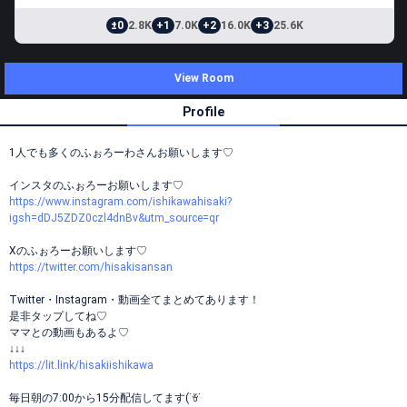
±0
2.8K
+1
7.0K
+2
16.0K
+3
25.6K
View Room
Profile
1人でも多くのふぉろーわさんお願いします♡
インスタのふぉろーお願いします♡
https://www.instagram.com/ishikawahisaki?
igsh=dDJ5ZDZ0czl4dnBv&utm_source=qr
Xのふぉろーお願いします♡
https://twitter.com/hisakisansan
Twitter・Instagram・動画全てまとめてあります！
是非タップしてね♡
ママとの動画もあるよ♡
↓↓↓
https://lit.link/hisakiishikawa
毎日朝の7:00から15分配信してます(˙ꈊ˙