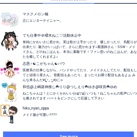
マスクメロン極
正にエンターテイニャー。
てち仕事中＠櫻木ねこ♡活動休止中
単純にかわいさに惹かれ、実は歌が上手かったり、優しかったり、気配りが
出来たり…魅力がいっぱいで、さらに惹かれます♪看護師さん・SSW・メイ
ドさん、どのねこはんも、本当に素敵です！ファン思いのねこはんが、あな
たを癒してくれますよ♪
志恩♂︎☯️こがちゃん☯️バウ
医療系の仕事しながら、バンドやってたり、メイドさんしてたり、配信もし
てと頑張り屋さん。 歌配信もあったり、まったりお喋り配信もあるよぉ み
んな来るんだฅ( ̳• ·̫ • ̳ฅ)にゃ
和也@上嶋葵神推し☘️りり@つしえり☘️ゆき@咲良☘️ゆめ
ねこちゃんは！とにかくかわいい(o≧▽≦) いつも！ねこちゃんの歌声にいつ
も癒されてます ハートをピンクにして応援して下さい
hiko_nyan_oppa
メイド服が可愛い????
See more