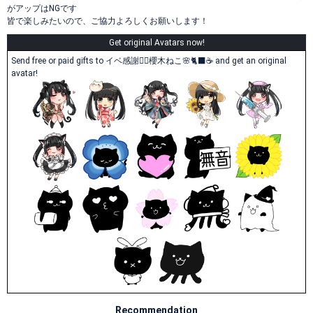
がアップはNGです
皆で楽しみたいので、ご協力よろしくお願いします！
Get original Avatars now!
Send free or paid gifts to イベ感謝❤️‍🔥櫻木ねこ🌸🐈‍⬛☕ and get an original
avatar!
Recommendation