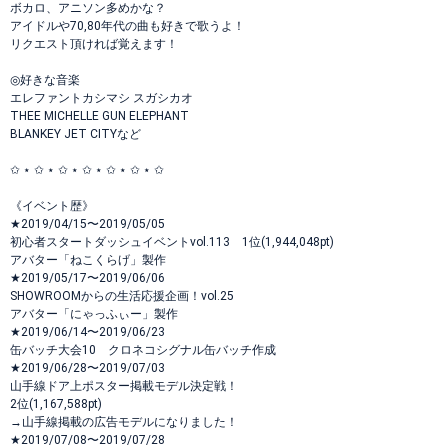
ボカロ、アニソン多めかな？
アイドルや70,80年代の曲も好きで歌うよ！
リクエスト頂ければ覚えます！
◎好きな音楽
エレファントカシマシ スガシカオ
THEE MICHELLE GUN ELEPHANT
BLANKEY JET CITYなど
✩ ⋆ ✩ ⋆ ✩ ⋆ ✩ ⋆ ✩ ⋆ ✩ ⋆ ✩
《イベント歴》
★2019/04/15〜2019/05/05
初心者スタートダッシュイベントvol.113 1位(1,944,048pt)
アバター「ねこくらげ」製作
★2019/05/17〜2019/06/06
SHOWROOMからの生活応援企画！vol.25
アバター「にゃっふぃー」製作
★2019/06/14〜2019/06/23
缶バッチ大会10 クロネコシグナル缶バッチ作成
★2019/06/28〜2019/07/03
山手線ドア上ポスター掲載モデル決定戦！
2位(1,167,588pt)
→山手線掲載の広告モデルになりました！
★2019/07/08〜2019/07/28