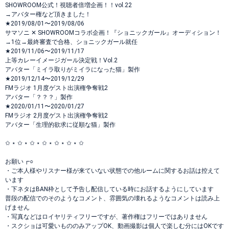
SHOWROOM公式！視聴者倍増企画！！vol.22
→アバター権など頂きました！
★2019/08/01〜2019/08/06
サマソニ ✕ SHOWROOMコラボ企画！『ショニックガール』オーディション！
→1位→最終審査で合格、ショニックガール就任
★2019/11/06〜2019/11/17
上等カレーイメージガール決定戦！Vol.2
アバター「ミイラ取りがミイラになった猫」製作
★2019/12/14〜2019/12/29
FMラジオ 1月度ゲスト出演権争奪戦2
アバター「？？？」製作
★2020/01/11〜2020/01/27
FMラジオ 2月度ゲスト出演権争奪戦2
アバター「生理的欲求に従順な猫」製作
✩ ⋆ ✩ ⋆ ✩ ⋆ ✩ ⋆ ✩ ⋆ ✩ ⋆ ✩
お願い┏○
・ご本人様やリスナー様が来ていない状態での他ルームに関するお話は控えて
います
・下ネタはBAN枠として予告し配信している時にお話するようにしています
普段の配信でのそのようなコメント、雰囲気の壊れるようなコメントは読み上
げません
・写真などはロイヤリティフリーですが、著作権はフリーではありません
・スクショは可愛いもののみアップOK、動画撮影は個人で楽しむ分にはOKです