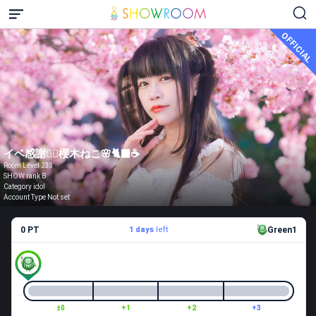
OFFICIAL
イベ感謝❤️‍🔥櫻木ねこ🌸🐈‍⬛☕
Room Level 233
SHOW rank B
Category idol
Account Type Not set
0 PT
1 days
left
Green1
±0
+1
+2
+3