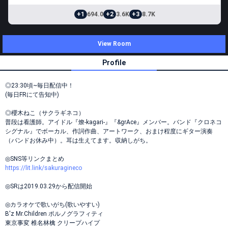
+1
694.0
+2
3.6K
+3
8.7K
View Room
Profile
◎23:30頃~毎日配信中！
(毎日FRにて告知中)
◎櫻木ねこ（サクラギネコ）
普段は看護師。アイドル『燎-kagari-』『&grAce』メンバー。バンド『クロネコ
シグナル』でボーカル、作詞作曲、アートワーク、おまけ程度にギター演奏
（バンドお休み中）。耳は生えてます。収納しがち。
◎SNS等リンクまとめ
https://lit.link/sakuragineco
◎SRは2019.03.29から配信開始
◎カラオケで歌いがち(歌いやすい)
B'z Mr.Children ポルノグラフィティ
東京事変 椎名林檎 クリープハイプ