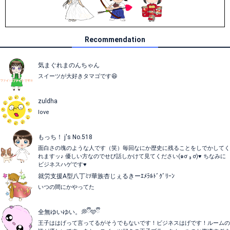
Recommendation
気まぐれまのんちゃん
スイーツが大好きタマゴです😆
zuldha
love
もっち！ j's No.518
面白さの塊のような人です（笑）毎回なにか歴史に残ることをしでかしてく
れますッ♪ 優しい方なのでせび話しかけて見てください(๑ơ ₃ ơ)♥ ちなみに
ビジネスハゲです♥
就労支援A型八丁ﾐｿ華族杏じぇるきーｴﾒﾗﾙﾄﾞｸﾞﾘｰﾝ
いつの間にかやってた
全無ゆいゆい。💭ྀི🩵ྀི
王子ははげって言ってるがそうでもないです！ビジネスはげです！ルームの