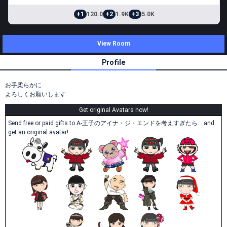
+1
120.0
+2
1.9K
+3
5.0K
View Room
Profile
お手柔らかに
よろしくお願いします
Get original Avatars now!
Send free or paid gifts to A-王子のアイナ・ジ・エンドを考えすぎたら… and
get an original avatar!