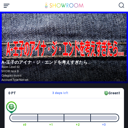
A-王子のアイナ・ジ・エンドを考えすぎたら…
Room Level 63
SHOW rank B
Category music
Account Type Not set
0 PT
3 days
left
Green1
±0
+1
+2
+3