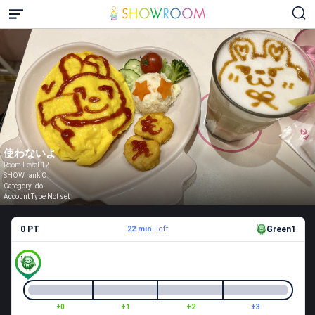
使わないよ
Room Level 12
SHOW rank C
Category idol
Account Type Not set
0 PT
22 min.
left
Green1
±0
+1
+2
+3