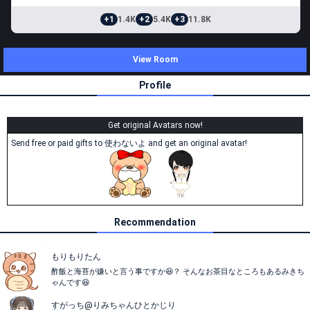
+1
1.4K
+2
5.4K
+3
11.8K
View Room
Profile
Get original Avatars now!
Send free or paid gifts to 使わないよ and get an original avatar!
Recommendation
もりもりたん
酢飯と海苔が嫌いと言う事ですか😆？ そんなお茶目なところもあるみきち
ゃんです😆
すがっち@りみちゃんひとかじり