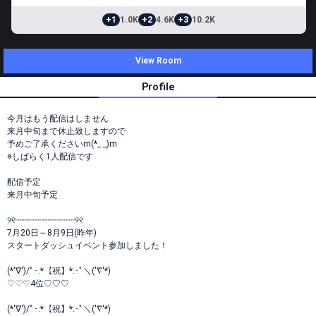
+1
1.0K
+2
4.6K
+3
10.2K
View Room
Profile
今月はもう配信はしません
来月中旬まで休止致しますので
予めご了承くださいm(*_ _)m
※しばらく1人配信です
配信予定
来月中旬予定
୨୧┈┈┈┈┈┈┈┈┈┈┈┈୨୧
7月20日～8月9日(昨年)
スタートダッシュイベント参加しました！
(*'∇')/ﾟ･:*【祝】*:･ﾟ＼('∇'*)
♡♡♡4位♡♡♡
(*'∇')/ﾟ･:*【祝】*:･ﾟ＼('∇'*)