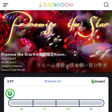
Promise the Star✰✰期間限定Room♪
Room Level 9
SHOW rank C
Category streamer
Account Type Not set
0 PT
23 hours
left
Green1
±0
+1
+2
+3