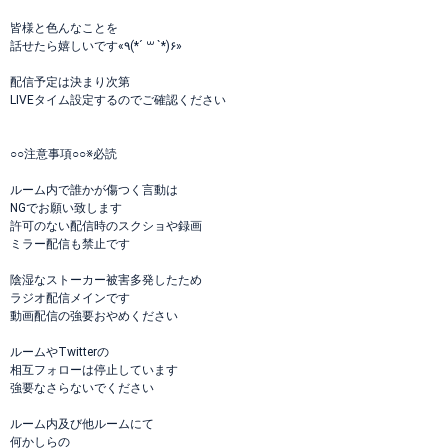
皆様と色んなことを
話せたら嬉しいです«٩(*´ ꒳ `*)۶»
配信予定は決まり次第
LIVEタイム設定するのでご確認ください
○○注意事項○○※必読
ルーム内で誰かが傷つく言動は
NGでお願い致します
許可のない配信時のスクショや録画
ミラー配信も禁止です
陰湿なストーカー被害多発したため
ラジオ配信メインです
動画配信の強要おやめください
ルームやTwitterの
相互フォローは停止しています
強要なさらないでください
ルーム内及び他ルームにて
何かしらの