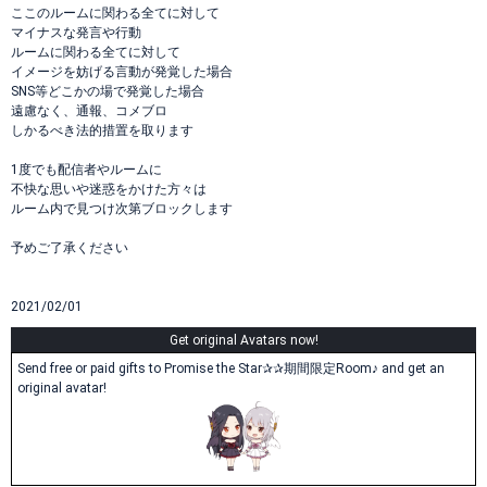
ここのルームに関わる全てに対して
マイナスな発言や行動
ルームに関わる全てに対して
イメージを妨げる言動が発覚した場合
SNS等どこかの場で発覚した場合
遠慮なく、通報、コメブロ
しかるべき法的措置を取ります
1度でも配信者やルームに
不快な思いや迷惑をかけた方々は
ルーム内で見つけ次第ブロックします
予めご了承ください
2021/02/01
Get original Avatars now!
Send free or paid gifts to Promise the Star✰✰期間限定Room♪ and get an
original avatar!