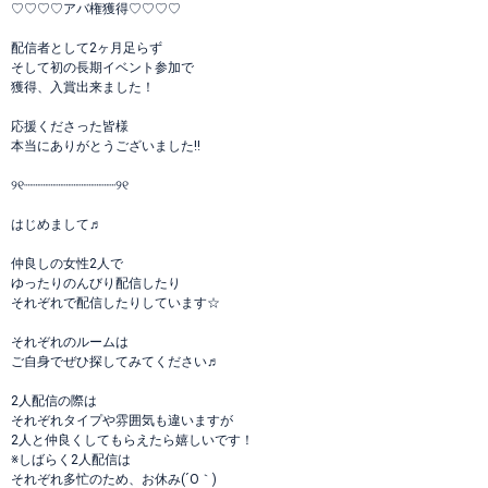
♡♡♡♡アバ権獲得♡♡♡♡
配信者として2ヶ月足らず
そして初の長期イベント参加で
獲得、入賞出来ました！
応援くださった皆様
本当にありがとうございました!!
୨୧┈┈┈┈┈┈┈┈┈┈┈┈୨୧
はじめまして♬︎
仲良しの女性2人で
ゆったりのんびり配信したり
それぞれで配信したりしています☆
それぞれのルームは
ご自身でぜひ探してみてください♬︎
2人配信の際は
それぞれタイプや雰囲気も違いますが
2人と仲良くしてもらえたら嬉しいです！
※しばらく2人配信は
それぞれ多忙のため、お休み(´O｀)