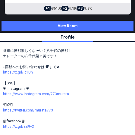
+1
861.0
+2
4.1K
+3
9.3K
View Room
Profile
番組に怪獣欲しくな〜い？八千代の怪獣！
ナレーターの八千代菜々美です！
↓怪獣へのお問い合わせはHPまで🔥
https://x.gd/ic1Un
【SNS】
💗 Instagram 💗
https://www.instagram.com/773murata
📮X📮
https://twitter.com/murata773
📘facebook📘
https://x.gd/EB9vX