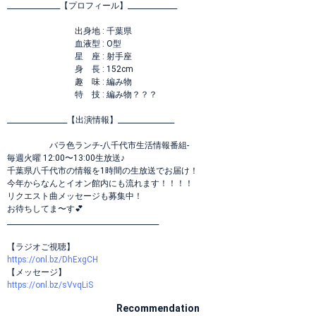
_______________【プロフィール】______________
出身地 : 千葉県
血液型 : O型
星 座 : 射手座
身 長 : 152cm
趣 味 : 編み物
特 技 : 編み物？？？
_________________【出演情報】________________
バラ色ランチ-八千代市生活情報番組-
毎週火曜 12:00〜13:00生放送♪
千葉県八千代市の情報を1時間の生放送でお届け！
今年からなんとイオン館内にも流れます！！！！
リクエスト曲メッセージも募集中！
お待ちしてま〜す💕
___________________________________________
【ラジオご視聴】
https://onl.bz/DhExgCH
【メッセージ】
https://onl.bz/sVvqLiS
Recommendation