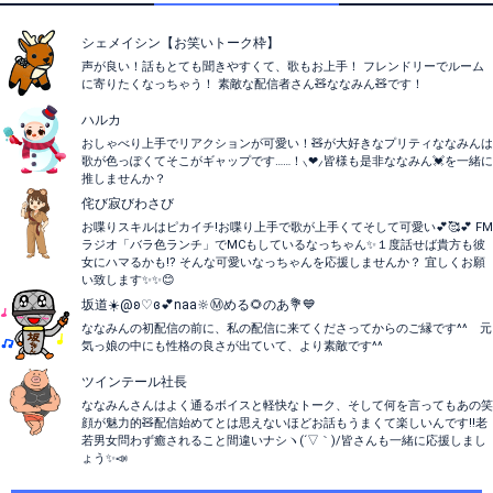
シェメイシン【お笑いトーク枠】
声が良い！話もとても聞きやすくて、歌もお上手！ フレンドリーでルーム
に寄りたくなっちゃう！ 素敵な配信者さん🧸ななみん🧸です！
ハルカ
おしゃべり上手でリアクションが可愛い！🧸が大好きなプリティななみんは
歌が色っぽくてそこがギャップです……！⸜❤︎⸝‍皆様も是非ななみん💓を一緒に
推しませんか？
侘び寂びわさび
お喋りスキルはピカイチ!お喋り上手で歌が上手くてそして可愛い💕🥰💕 FM
ラジオ「バラ色ランチ」でMCもしているなっちゃん✨１度話せば貴方も彼
女にハマるかも!? そんな可愛いなっちゃんを応援しませんか？ 宜しくお願
い致します✨✨😊
坂道☀️@ʚ♡ɞ💕naa🔆Ⓜ️める🌻のあ💐💙
ななみんの初配信の前に、私の配信に来てくださってからのご縁です^^ 元
気っ娘の中にも性格の良さが出ていて、より素敵です^^
ツインテール社長
ななみんさんはよく通るボイスと軽快なトーク、そして何を言ってもあの笑
顔が魅力的🧸配信始めてとは思えないほどお話もうまくて楽しいんです‼️老
若男女問わず癒されること間違いナシヽ(´▽｀)/皆さんも一緒に応援しまし
ょう✨📣