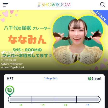
OFFICIAL
🦖ななみんルーム🦖
Room Level 22
SHOW rank B
Category voice actor
Account Type Not set
0 PT
1 days
left
Green1
±0
+1
+2
+3