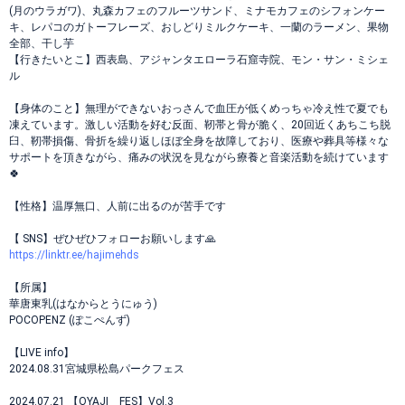
(月のウラガワ)、丸森カフェのフルーツサンド、ミナモカフェのシフォンケー
キ、レパコのガトーフレーズ、おしどりミルクケーキ、一蘭のラーメン、果物
全部、干し芋
【行きたいとこ】西表島、アジャンタエローラ石窟寺院、モン・サン・ミシェ
ル
【身体のこと】無理ができないおっさんで血圧が低くめっちゃ冷え性で夏でも
凍えています。激しい活動を好む反面、靭帯と骨が脆く、20回近くあちこち脱
臼、靭帯損傷、骨折を繰り返しほぼ全身を故障しており、医療や葬具等様々な
サポートを頂きながら、痛みの状況を見ながら療養と音楽活動を続けています
🍀
【性格】温厚無口、人前に出るのが苦手です
【 SNS】ぜひぜひフォローお願いします🙏
https://linktr.ee/hajimehds
【所属】
華唐東乳(はなからとうにゅう)
POCOPENZ (ぽこぺんず)
【LIVE info】
2024.08.31宮城県松島パークフェス
2024.07.21 【OYAJI FES】Vol.3