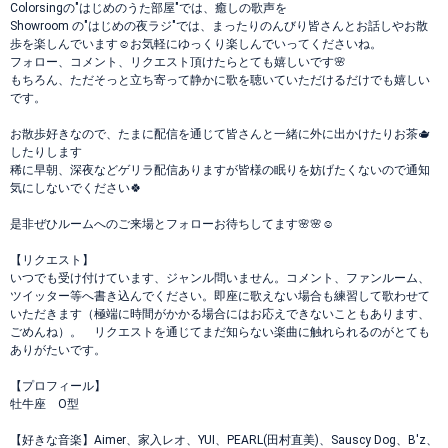
Colorsingの"はじめのうた部屋"では、癒しの歌声を
Showroom の"はじめの夜ラジ"では、まったりのんびり皆さんとお話しやお散
歩を楽しんでいます☺️お気軽にゆっくり楽しんでいってくださいね。
フォロー、コメント、リクエスト頂けたらとても嬉しいです🌸
もちろん、ただそっと立ち寄って静かに歌を聴いていただけるだけでも嬉しい
です。
お散歩好きなので、たまに配信を通じて皆さんと一緒に外に出かけたりお茶🫖
したりします
稀に早朝、深夜などゲリラ配信ありますが皆様の眠りを妨げたくないので通知
気にしないでください🍀
是非ぜひルームへのご来場とフォローお待ちしてます🌸🌸☺️
【リクエスト】
いつでも受け付けています、ジャンル問いません。コメント、ファンルーム、
ツイッター等へ書き込んでください。即座に歌えない場合も練習して歌わせて
いただきます（極端に時間がかかる場合にはお応えできないこともあります、
ごめんね）。 リクエストを通じてまだ知らない楽曲に触れられるのがとても
ありがたいです。
【プロフィール】
牡牛座 O型
【好きな音楽】Aimer、家入レオ、YUI、PEARL(田村直美)、Sauscy Dog、B'z、