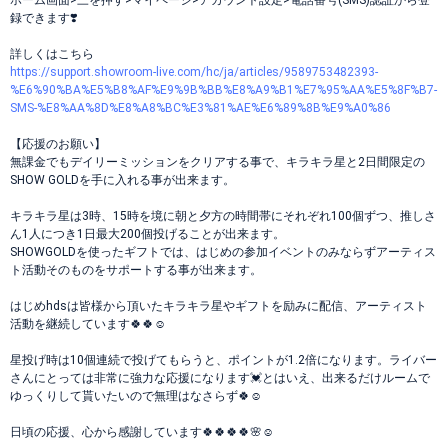
ホーム画面>三を押す>マイページ>アカウント設定>電話番号(SMS)認証から登
録できます❣️
詳しくはこちら
https://support.showroom-live.com/hc/ja/articles/9589753482393-
%E6%90%BA%E5%B8%AF%E9%9B%BB%E8%A9%B1%E7%95%AA%E5%8F%B7-
SMS-%E8%AA%8D%E8%A8%BC%E3%81%AE%E6%89%8B%E9%A0%86
【応援のお願い】
無課金でもデイリーミッションをクリアする事で、キラキラ星と2日間限定の
SHOW GOLDを手に入れる事が出来ます。
キラキラ星は3時、15時を境に朝と夕方の時間帯にそれぞれ100個ずつ、推しさ
ん1人につき1日最大200個投げることが出来ます。
SHOWGOLDを使ったギフトでは、はじめの参加イベントのみならずアーティス
ト活動そのものをサポートする事が出来ます。
はじめhdsは皆様から頂いたキラキラ星やギフトを励みに配信、アーティスト
活動を継続しています🍀🍀☺️
星投げ時は10個連続で投げてもらうと、ポイントが1.2倍になります。ライバー
さんにとっては非常に強力な応援になります💓とはいえ、出来るだけルームで
ゆっくりして貰いたいので無理はなさらず🍀☺️
日頃の応援、心から感謝しています🍀🍀🍀🍀🌸☺️