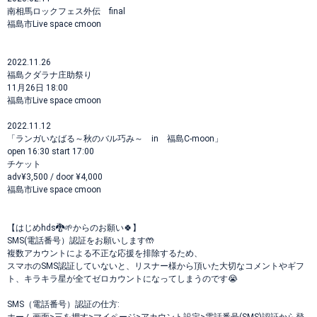
南相馬ロックフェス外伝 final
福島市Live space cmoon
2022.11.26
福島クダラナ庄助祭り
11月26日 18:00
福島市Live space cmoon
2022.11.12
「ランガいなばる～秋のバル巧み～ in 福島C-moon」
open 16:30 start 17:00
チケット
adv¥3,500 / door ¥4,000
福島市Live space cmoon
【はじめhds🐉🌱からのお願い🍀】
SMS(電話番号）認証をお願いします🤲
複数アカウントによる不正な応援を排除するため、
スマホのSMS認証していないと、リスナー様から頂いた大切なコメントやギフ
ト、キラキラ星が全てゼロカウントになってしまうのです😭
SMS（電話番号）認証の仕方: