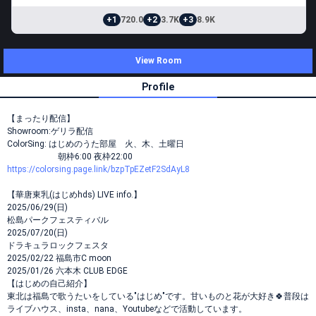
+1
720.0
+2
3.7K
+3
8.9K
View Room
Profile
【まったり配信】
Showroom:ゲリラ配信
ColorSing: はじめのうた部屋 火、木、土曜日
朝枠6:00 夜枠22:00
https://colorsing.page.link/bzpTpEZetF2SdAyL8
【華唐東乳(はじめhds) LIVE info.】
2025/06/29(日)
松島パークフェスティバル
2025/07/20(日)
ドラキュラロックフェスタ
2025/02/22 福島市C moon
2025/01/26 六本木 CLUB EDGE
【はじめの自己紹介】
東北は福島で歌うたいをしている"はじめ"です。甘いものと花が大好き🍀普段は
ライブハウス、insta、nana、Youtubeなどで活動しています。