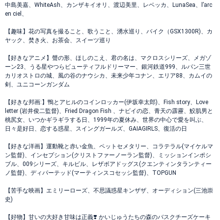
中島美嘉、WhiteAsh、カンザキイオリ、渡辺美里、レベッカ、LunaSea、l’arc
en ciel、
【趣味】花の写真を撮ること、歌うこと、湧水巡り、バイク（GSX1300R)、カ
ヤック、焚き火、お茶会、スイーツ巡り
【好きなアニメ】聲の形、ほしのこえ、君の名は、マクロスシリーズ、メガゾ
ーン23、うる星やつらビューティフルドリーマー、銀河鉄道999、ルパン三世
カリオストロの城、風の谷のナウシカ、未来少年コナン、エリア88、カムイの
剣、ユニコーンガンダム
【好きな邦画:】鴨とアヒルのコインロッカー(伊坂幸太郎)、Fish story、Love
letter (岩井俊二監督)、Fried Dragon Fish 、ナビイの恋、青天の霹靂、鮫肌男と
桃尻女、いつかギラギラする日、1999年の夏休み、世界の中心で愛を叫ぶ、
日々是好日、恋する惑星、スイングガールズ、GAIAGIRLS、復活の日
【好きな洋画】運動靴と赤い金魚、ペットセメタリー、コラテラル(マイケルマ
ン監督)、インセプション(クリストファーノーラン監督)、ミッションインポシ
ブル、009シリーズ、キルビル、レザボアドッグス(クエンティンタランティー
ノ監督)、ディパーテッド(マーティンスコセッシ監督)、TOPGUN
【苦手な映画】エミリーローズ、不思議惑星キンザザ、オーディション(三池崇
史)
【好物】甘いの大好き甘味は正義❣️ かいじゅうたちの森のバスクチーズケーキ