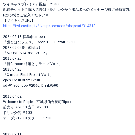
ツイキャスプレミアム配信 ¥1000
配信チケットご購入の際は下記リンクから出品者へのメッセージ欄に華唐東乳
(はじめ)とご記入ください🍀
【ツイキャスURL】
https://twitcasting.tv/livespacecmoon/shopcart/314313
2024.02.18 福島市cmoon
『猫とはなフェス』 open 16:00 start 16:30
2023.09.02郡山Club#9
『SOUND SHARING VOL.6』
2023.07.23
『新C-moon 柿落としライブ Vol.4』
2023.04.23
『C-moon Final Project Vol.6』
open 16:30 start 17:00
adv¥1500, door¥2000, Drink¥500
2023.04.02
Welcome to Ripple 宮城県仙台長町Ripple
前売り ￥2000 当日 ￥2500
ドリンク代 ￥600
オープン17:00 スタート 17:30
2023.02.11