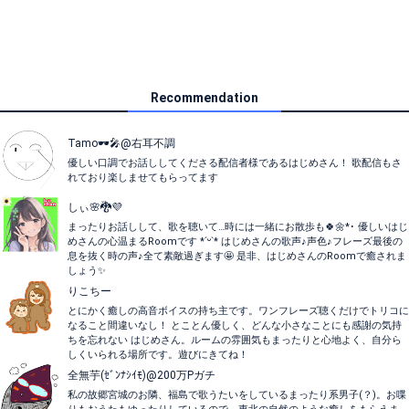
Recommendation
Tamo🕶️🎤@右耳不調
優しい口調でお話ししてくださる配信者様であるはじめさん！ 歌配信もさ
れており楽しませてもらってます
しぃ🌸🐉💜
まったりお話しして、歌を聴いて…時には一緒にお散歩も🍀🌼*･ 優しいはじ
めさんの心温まるRoomです *ˊᵕˋ* はじめさんの歌声♪声色♪フレーズ最後の
息を抜く時の声♪全て素敵過ぎます🤩 是非、はじめさんのRoomで癒されま
しょう✨
りこちー
とにかく癒しの高音ボイスの持ち主です。ワンフレーズ聴くだけでトリコに
なること間違いなし！ とことん優しく、どんな小さなことにも感謝の気持
ちを忘れない はじめさん。ルームの雰囲気もまったりと心地よく、自分ら
しくいられる場所です。遊びにきてね！
全無芋(ｾﾞﾝﾅｼｲﾓ)@200万Pガチ
私の故郷宮城のお隣、福島で歌うたいをしているまったり系男子(？)。お喋