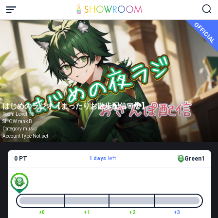
OFFICIAL
はじめのラジオ【まったりお散歩配信🌸🐉】
Room Level 16
SHOW rank B
Category music
Account Type Not set
0 PT
1 days
left
Green1
±0
+1
+2
+3