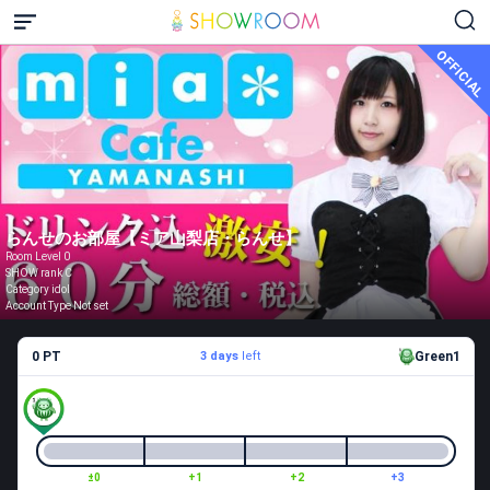
OFFICIAL
らんせのお部屋【ミア山梨店・らんせ】
Room Level 0
SHOW rank C
Category idol
Account Type Not set
0 PT
3 days
left
Green1
±0
+1
+2
+3