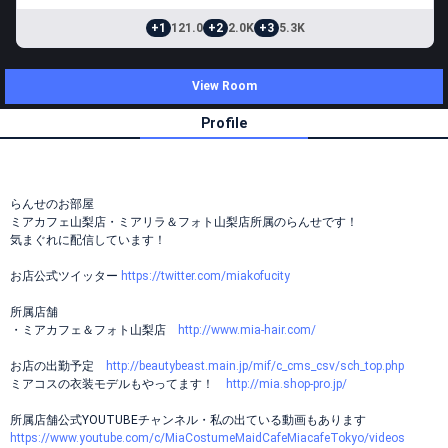
+1
121.0
+2
2.0K
+3
5.3K
View Room
Profile
らんせのお部屋
ミアカフェ山梨店・ミアリラ＆フォト山梨店所属のらんせです！
気まぐれに配信しています！
お店公式ツイッター
https://twitter.com/miakofucity
所属店舗
・ミアカフェ＆フォト山梨店
http://www.mia-hair.com/
お店の出勤予定
http://beautybeast.main.jp/mif/c_cms_csv/sch_top.php
ミアコスの衣装モデルもやってます！
http://mia.shop-pro.jp/
所属店舗公式YOUTUBEチャンネル・私の出ている動画もあります
https://www.youtube.com/c/MiaCostumeMaidCafeMiacafeTokyo/videos