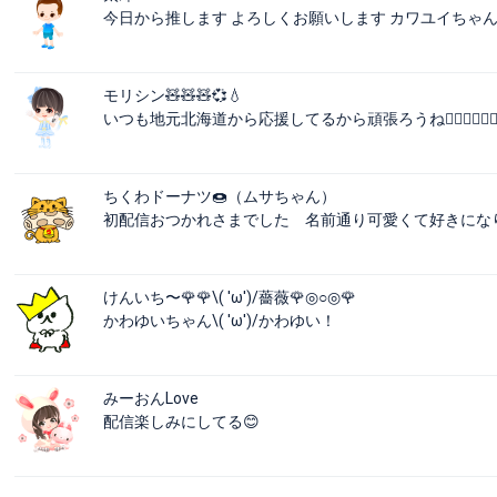
今日から推します よろしくお願いします カワユイちゃ
モリシン🧸🧸🧸💞💧
いつも地元北海道から応援してるから頑張ろうね🙆🏻‍♀️🙆🏻‍♀️🙆🏻‍
ちくわドーナツ🍩（ムサちゃん）
初配信おつかれさまでした 名前通り可愛くて好きにな
けんいち〜🌹🌹\( 'ω')/薔薇🌹◎○◎🌹
かわゆいちゃん\( 'ω')/かわゆい！
みーおんLove
配信楽しみにしてる😊