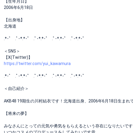
【生年月日】
2006年6月18日
【出身地】
北海道
.*･ﾟ .ﾟ･*.*･ﾟ .ﾟ･*.*･ﾟ .ﾟ･*.*･ﾟ .ﾟ･*.*･ﾟ
＜SNS＞
【X(Twitter)】
https://twitter.com/yui_kawamura
.*･ﾟ .ﾟ･*.*･ﾟ .ﾟ･*.*･ﾟ .ﾟ･*.*･ﾟ .ﾟ･*.*･ﾟ
＜自己紹介＞
AKB48 19期生の川村結衣です！北海道出身、2006年6月18日生
【将来の夢】
みなさんにとっての元気や勇気をもらえるという存在になりたいです
いつかコスメのプロデュースをしてみたいです💭