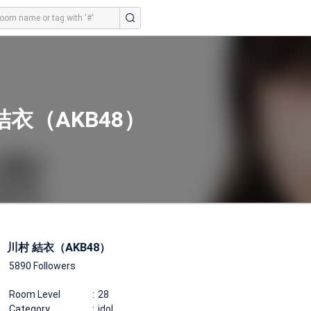
結衣（AKB48）
川村 結衣（AKB48）
5890 Followers
Room Level
28
Category
idol