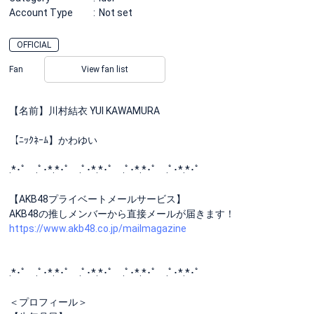
Account Type
Not set
OFFICIAL
Fan
View fan list
【名前】川村結衣 YUI KAWAMURA
【ﾆｯｸﾈｰﾑ】かわゆい
.*･ﾟ .ﾟ･*.*･ﾟ .ﾟ･*.*･ﾟ .ﾟ･*.*･ﾟ .ﾟ･*.*･ﾟ
【AKB48プライベートメールサービス】
AKB48の推しメンバーから直接メールが届きます！
https://www.akb48.co.jp/mailmagazine
.*･ﾟ .ﾟ･*.*･ﾟ .ﾟ･*.*･ﾟ .ﾟ･*.*･ﾟ .ﾟ･*.*･ﾟ
＜プロフィール＞