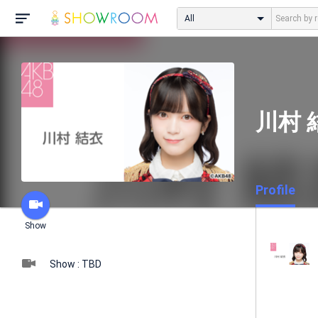
All
川村 
Profile
Show
Show : TBD