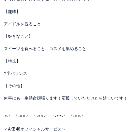
【趣味】
アイドルを観ること
【好きなこと】
スイーツを食べること、コスメを集めること
【特技】
Y字バランス
【その他】
何事にも一生懸命頑張ります！応援していただけたら嬉しいです！
.*･ﾟ .ﾟ･*.*･ﾟ .ﾟ･*.*･ﾟ .ﾟ･*.*･ﾟ .ﾟ･*.*･ﾟ
＜AKB48オフィシャルサービス＞