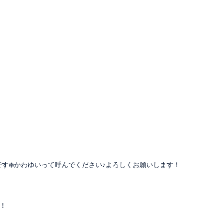
まれです❄️かわゆいって呼んでください♪よろしくお願いします！
！