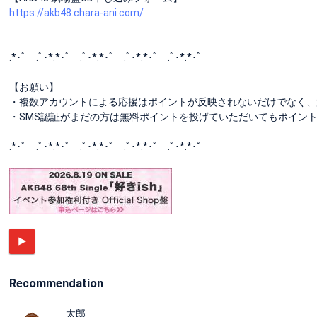
https://akb48.chara-ani.com/
.*･ﾟ .ﾟ･*.*･ﾟ .ﾟ･*.*･ﾟ .ﾟ･*.*･ﾟ .ﾟ･*.*･ﾟ
【お願い】
・複数アカウントによる応援はポイントが反映されないだけでなく、
・SMS認証がまだの方は無料ポイントを投げていただいてもポイン
.*･ﾟ .ﾟ･*.*･ﾟ .ﾟ･*.*･ﾟ .ﾟ･*.*･ﾟ .ﾟ･*.*･ﾟ
Recommendation
太郎