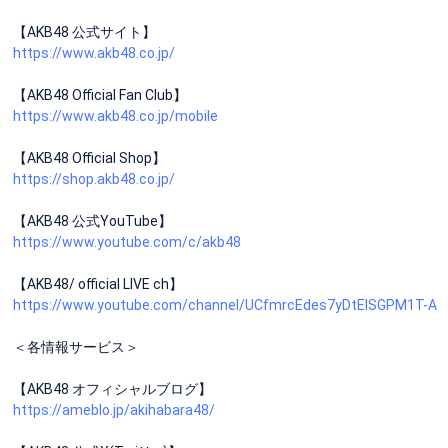
【AKB48 公式サイト】
https://www.akb48.co.jp/
【AKB48 Official Fan Club】
https://www.akb48.co.jp/mobile
【AKB48 Official Shop】
https://shop.akb48.co.jp/
【AKB48 公式YouTube】
https://www.youtube.com/c/akb48
【AKB48/ official LIVE ch】
https://www.youtube.com/channel/UCfmrcEdes7yDtEISGPM1T-A
＜各情報サービス＞
【AKB48 オフィシャルブログ】
https://ameblo.jp/akihabara48/