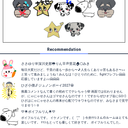
Recommendation
ささゆり🌸深川史那🐸りん🐰💭里花🏠🌕みき
毎日大変だけど、千里の道も一歩から〜🎵人生らくありゃ苦もあるさ〜♪♪
と笑って進みましょうね！みんなは！ひとりのために、fightフレフレ🤗🤗
応援していますよ♪♪🤗🤗🤗
ひざ小僧🦵ジュノンボーイ2027🤩
推薦コメントなんて書くの初めてでテレちゃう🫣 画面では伝わりません
が、にゃにゃせさんはゴマせさんなのです！！ですからぜひオプ会にGO💨
ひざはにゃにゃせさんの将来が心配でワキワキなのですが、みなさまで見守
りませう✨☺️
💛🌟ポイフルリん🌟💛
ポイフルリんです。 イケメンです。( ˆ̑‵̮ˆ̑ ) 今井ﾅﾅｽさんのルームはとても
楽しいです。 ﾏﾏｽもとっても優しくて好きです。 ポイフルリんでした。