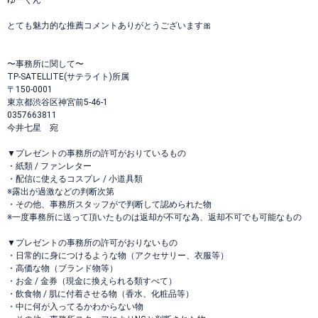
ゆーくん
とても魅力的な推薦コメントありがとうございます🎀
〜事務所に関して〜
TP-SATELLITE(サテライト)所属
〒150-0001
東京都渋谷区神宮前5-46-1
0357663811
今井七星 宛
▼プレゼントの事務所の許可がおりているもの
・紙類 / ファンレター
・配信に使えるコスプレ / 小道具類
※露出が過激などの判断次第
・その他、事務所スタッフがで判断して認められた物
※一度事務所に送って頂いたものは返却が不可な為、返却不可でも可能なもの
▼プレゼントの事務所の許可がおりないもの
・日常的に身につけるような物（アクセサリー、衣服等）
・高価な物（ブランド物等）
・お金 / 金券（現金に換えられる類すべて）
・飲食物 / 肌に付着させる物（香水、化粧品等）
・中に何が入ってるかわからない物