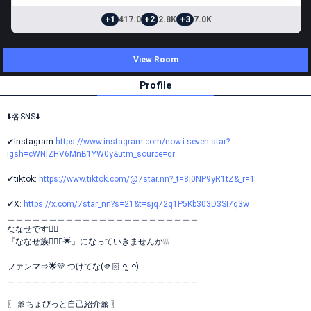
+1
417.0
+2
2.8K
+3
7.0K
View Room
Profile
⬇️各SNS⬇️
✔Instagram:
https://www.instagram.com/now.i.seven.star?
igsh=cWNlZHV6MnB1YW0y&utm_source=qr
✔tiktok:
https://www.tiktok.com/@7star.nn?_t=8l0NP9yR1tZ&_r=1
✔X:
https://x.com/7star_nn?s=21&t=sjq72q1P5Kb303D3SI7q3w
＿＿＿＿＿＿＿＿＿＿＿＿＿＿＿＿＿＿＿＿＿＿＿
ななせです🙂‍↕️
『ななせ族🧙🏻‍♀️🌟』になっていきませんか❕❕❕
ファンマ⇒🌟💛 つけてな(🫵🏻 ᴖ ̫ ᴖ)
＿＿＿＿＿＿＿＿＿＿＿＿＿＿＿＿＿＿＿＿＿＿＿
〖 🎀ちょびっと自己紹介🎀 〗