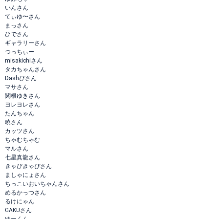
いんさん
てぃゆ〜さん
まっさん
ひでさん
ギャラリーさん
つっちぃー
misakichiさん
タカちゃんさん
Dashぴさん
マサさん
関根ゆきさん
ヨレヨレさん
たんちゃん
暁さん
カッツさん
ちゃむちゃむ
マルさん
七星真龍さん
きゃぴきゃぴさん
ましゃにょさん
ちっこいおいちゃんさん
めるかっつさん
るけにゃん
GAKUさん