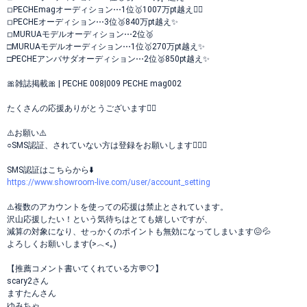
◽︎PECHEmagオーディション⋯1位🥇1007万pt越え❤️‍🔥
◽︎PECHEオーディション⋯3位🥉840万pt越え✨️
◽︎MURUAモデルオーディション⋯2位🥈
□MURUAモデルオーディション⋯1位🥇270万pt越え✨️
□PECHEアンバサダオーディション⋯2位🥈850pt越え✨️
🎀雑誌掲載🎀 | PECHE 008|009 PECHE mag002
たくさんの応援ありがとうございます❤️‍🔥
⚠️お願い⚠️
○SMS認証、されていない方は登録をお願いします🙇🏻‍♀️
SMS認証はこちらから⬇️
https://www.showroom-live.com/user/account_setting
⚠️複数のアカウントを使っての応援は禁止とされています。
沢山応援したい！という気待ちはとても嬉しいですが、
減算の対象になり、せっかくのポイントも無効になってしまいます😖💦
よろしくお願いします(>︿<｡)
【推薦コメント書いてくれている方💬🤍】
scary2さん
ますたんさん
ゆみちゃ