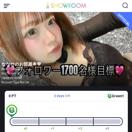
OFFICIAL
ななせのお部屋🌟💛
Room Level 685
SHOW rank B
Category model
Account Type Not set
0 PT
2 days
left
Green1
±0
+1
+2
+3