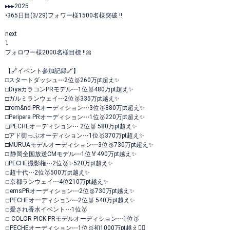
▸▸▸2025
•365日目(3/29)フォワー様1500名様突破 !!
next
⤵️
フォロワー様2000名様目標 !!🎀
【🔗イベント参加記録🔗】
□スタートダッシュ⋯2位🥈260万pt超え✨️
□DiyaカラコンPRモデル⋯1位🥇480万pt超え✨️
□ガルミランウェイ⋯2位🥈335万pt越え✨
□rom&nd PRオーディション⋯3位🥉880万pt超え✨️
□Peripera PRオーディション⋯1位🥇220万pt超え✨️
◻︎PECHEオーディション⋯ 2位🥈 580万pt超え✨️
□アド街っぷオーディション⋯1位🥇370万pt超え✨️
□MURUAモデルオーディション⋯3位🥉730万pt超え✨️
□ 静岡全国放送CMモデル⋯1位🏅490万pt越え✨️
□PECHE撮影権⋯2位🥈✨️520万pt超え✨️
◽︎超十代⋯2位🥈500万pt越え✨️
◽︎京都ランウェイ⋯4位210万pt越え✨️
◽︎emsPRオーディション⋯2位🥈730万pt越え✨️
◽︎PECHEオーディション⋯2位🥈 540万pt越え✨️
◽︎愛され香水イベント⋯1位🥇
◽︎ COLOR PICK PRモデルオーディション⋯1位🥇
◽︎PECHEオーディション⋯1位🥇初1000万pt越え❤️‍🔥