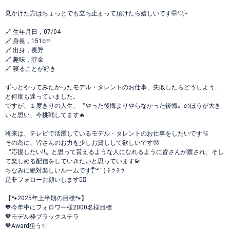
見かけた方はちょっとでも立ち止まって頂けたら嬉しいです🤭‎🤍 ̖́-
🔗 生年月日，07/04
🔗 身長，151cm
🔗 出身，長野
🔗 趣味，貯金‪‪
🔗 寝ることが好き
ずっとやってみたかったモデル・タレントのお仕事、失敗したらどうしよう…
と何度も迷っていました。
ですが、１度きりの人生、〝やった後悔よりやらなかった後悔〟のほうが大き
いと思い、今挑戦してます🔥
将来は、テレビで活躍しているモデル・タレントのお仕事をしたいです🫧
その為に、皆さんのお力を少しお貸しして欲しいです🥹‪
〝応援したい!!〟と思って貰えるような人になれるように皆さんが癒され、そし
て楽しめる配信をしていきたいと思っています💫
ちなみに絶対楽しいルームです( ຶ꒳¯ ) ﾁ ﾗ ﾁ ﾗ
是非フォローお願いします🙂‍↕️
【🐾2025年上半期の目標🐾】
🧡今年中にフォロワー様2000名様目標
🧡モデル枠ブラックステラ
🧡Award狙う✨