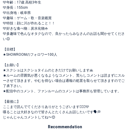
️🩵年齢：17歳 高校3年生
️🩵身長：155cm
️🩵出身地：岐阜県
️🩵趣味：ゲーム・歌・音楽鑑賞
️🩵特技：顔に川が作れること！！
️🩵好きな食べ物：炭水化物🍚
️🩵多趣味で色んなオタクなので、良かったらみなさんのお話も聞かせてくださ
い😊
【目標】
★SHOWROOMのフォロワー100人
【お願い】
★スクショはスクショタイムのときだけでお願いします🙏
★ルームの雰囲気が悪くなるようなコメント、荒らしコメントは読まずにスル
ーさせて頂きます。やむを得ない場合は通報の処置を取らせて頂きますのでご
了承下さい。
★配信中のコメント、ファンルームのコメントは事務所も管理しています。
【最後に】
ここまで読んでてくださりありがとうございます🙇🏻‍♀️️🩵
喋ることは大好きなので皆さんとたくさんお話したいです🗣💭
じゃんじゃんコメントしてね〜😊
Recommendation