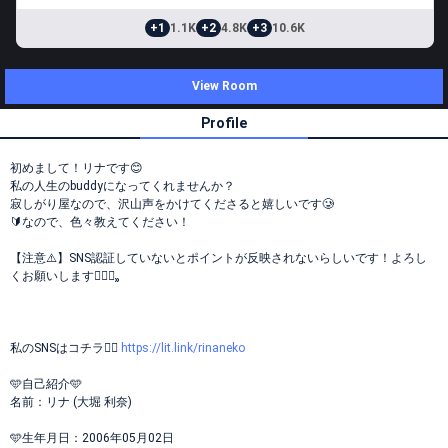
+1
1.1K
+2
4.8K
+3
10.6K
View Room
Profile
初めまして！リナです😊
私の人生のbuddyになってくれませんか？
寂しがり屋なので、沢山声をかけてくださると嬉しいです🥲
🔰なので、色々教えてください！
【注意⚠️】SNS認証していないとポイントが反映されないらしいです！よろし
くお願いします🙇🏻‍♀️⸒⸒
私のSNSはコチラ👉🏻
https://lit.link/rinaneko
️🩵自己紹介️🩵
️名前：リナ (大堀 利奈)
️🩵生年月日：2006年05月02日