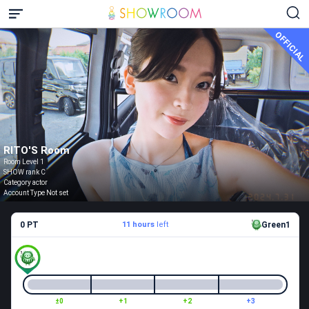
OFFICIAL
RITO'S Room
Room Level 1
SHOW rank C
Category actor
Account Type Not set
0 PT
11 hours
left
Green1
±0
+1
+2
+3