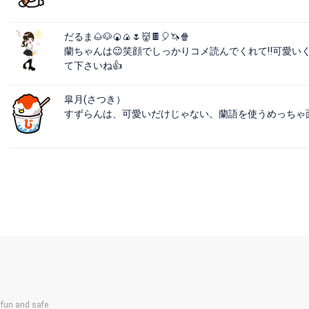
だるま🌰🐶🍘🍙🌷👹🍫🎈🦄🍿
蘭ちゃんは😉笑顔でしっかりコメ読んでくれて‼️可愛いく
て下さいね👍️
皐月(さつき）
すずらんは、可愛いだけじゃない。蘭語を使うめっちゃ
un and safe