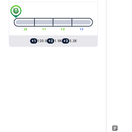
±0
+1
+2
+3
+1
120.0
+2
1.9K
+3
5.2K