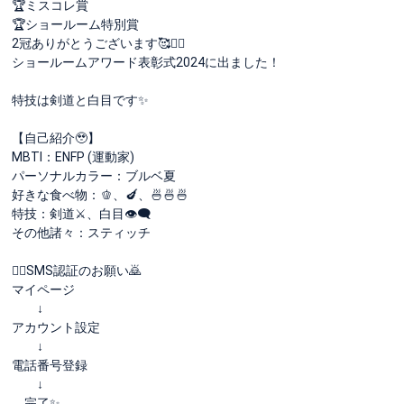
🏆ミスコレ賞
🏆ショールーム特別賞
2冠ありがとうございます🥰❤️‍🔥
ショールームアワード表彰式2024に出ました！
特技は剣道と白目です✨
【自己紹介🥹】
MBTI：ENFP (運動家)
パーソナルカラー：ブルベ夏
好きな食べ物：🫑、🍆、🍜🍜🍜
特技：剣道⚔️、白目👁️‍🗨️
その他諸々：スティッチ
🙇‍♀️SMS認証のお願い🙇
マイページ
↓
アカウント設定
↓
電話番号登録
↓
完了✨