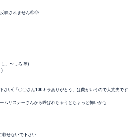
映されません🥺🥺
し、〜しろ 等)
)
下さい(「〇〇さん100キラありがとう」は蘭がいうので大丈夫です
ームリスナーさんから呼ばれちゃうとちょっと怖いかも
Sに載せないで下さい