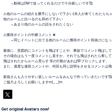
→動画はDMで送ってくれるだけで十分嬉しいです🥰
⚠️他のルームの紹介を勝手にしないで下さい(本人が来てくれたらちゃ
他のルームと比べるのも辞めて下さい
→あまり他のルームの話をされたくない
⚠️獲得ポイントの中継コメント ❌
→同じイベントに出てる他のルームに獲得ポイント筒抜けになっ
最後に、意図的にコメントを飛ばすことや、事故でコメント飛ばして
その場合はもう一度コメントし直すか、それでも飛ばされたら察して下さい
飛ばされたからルーム荒らす 等の行動があれば即ブロックします。
また、過度な連投コメントや、何回も同じ説明をさせるコメントは飛
新規さんも入りやすい楽しいルームをみんなで作っていきたいです🥰
ご協力よろしくお願いしますm(_ _)m
Get original Avatars now!