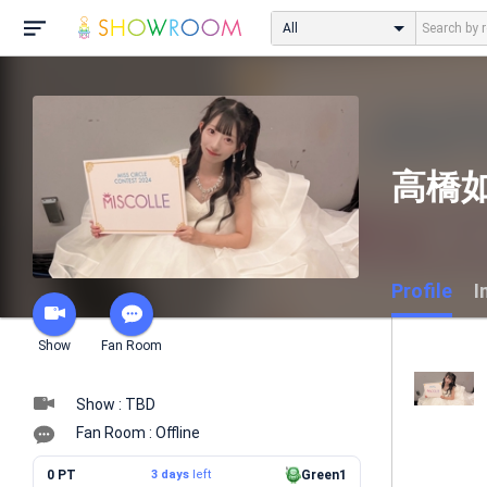
All
高橋如
Profile
I
Show
Fan Room
Show : TBD
Fan Room : Offline
0 PT
3 days
left
Green1