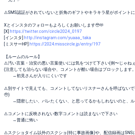
⚠️SMS認証がされていないと折角のギフトやキラキラ星がポイントに反
Xとインスタのフォローもよろしくお願いします🥹🫶
[X]
https://twitter.com/circle2024_0197
[インスタ]
http://instagram.com/yuaaa_taka
[ミスサーHP]
https://2024.misscircle.jp/entry/197
【ルームのルール】
⚠️汚い言葉・治安の悪い言葉使いには気をつけて下さい(例〜じゃねぇ
(注意しても治らない場合や、コメントが酷い場合はブロックします。
→初見さんが入りにくいです
⚠️別サイトで見えても、コメントしてないリスナーさんを呼ばないで
🥹)
→隠密したい、バレたくない、と思ってるかもしれないのと、ル
⚠️コメントに反映されない数字コメントは読まないで下さい
→普通に怖い
⚠️スクショタイム以外のスクショ(特に事故画像)や、配信録画はSN