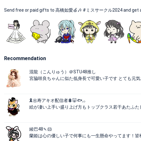
Send free or paid gifts to 高橋如愛🍏🎶 #ミスサークル2024 and get an 
Recommendation
混龍（こんりゅう）＠STU48推し
宮脇咲良ちゃんに似た低身長で可愛い子です とても元
🎗️㊗️寿アキオ配信者🐜🐷🐟𓈒𓂂
絵が凄い上手い盛り上げ方もトップクラス若干あたふた
綾巴48🍡🐹
蘭姫は心の優しい子で何事にも一生懸命やってます！皆