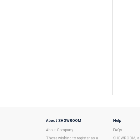
About SHOWROOM
Help
About Company
FAQs
Those wishing to register as a
SHOWROOM, a f