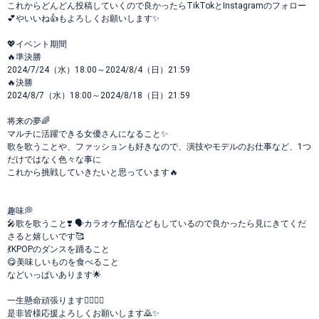
これからどんどん投稿していくので良かったらTikTokとInstagramのフォロー
💕やいいね👍もよろしくお願いします✨
💖イベント期間
🔥準決勝
2024/7/24（水）18:00～2024/8/4（日）21:59
🔥決勝
2024/8/7（水）18:00～2024/8/18（日）21:59
将来の夢🌈
マルチに活躍できる女優さんになること✨
歌を歌うことや、ファッションも好きなので、演技やモデルのお仕事など、1つ
だけではなく色々な事に
これから挑戦していきたいと思っています🔥
趣味💭
🎤歌を歌うこと❣️ 🗣️カラオケ配信などもしているので良かったら見にきてくだ
さると嬉しいです🥰
💃KPOPのダンスを踊ること
😋美味しいものを食べること
などいっぱいあります🌟
一生懸命頑張ります✊🏻❤️‍🔥
是非皆様応援よろしくお願いします🙇✨