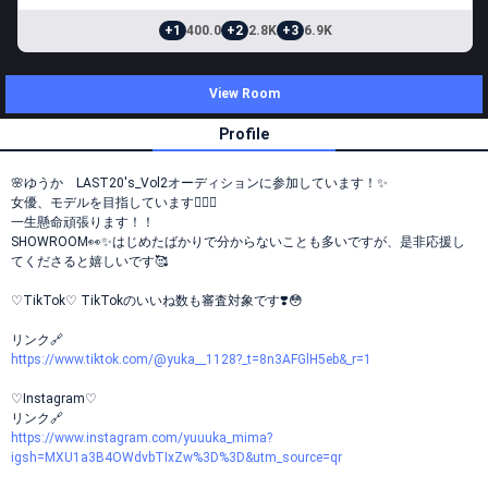
+1
400.0
+2
2.8K
+3
6.9K
View Room
Profile
🌸ゆうか LAST20's_Vol2オーディションに参加しています！✨
女優、モデルを目指しています❤️‍🔥✨
一生懸命頑張ります！！
SHOWROOM👀✨はじめたばかりで分からないことも多いですが、是非応援し
てくださると嬉しいです🥰
♡TikTok♡ TikTokのいいね数も審査対象です❣️😳
リンク🔗
https://www.tiktok.com/@yuka__1128?_t=8n3AFGlH5eb&_r=1
♡Instagram♡
リンク🔗
https://www.instagram.com/yuuuka_mima?
igsh=MXU1a3B4OWdvbTIxZw%3D%3D&utm_source=qr