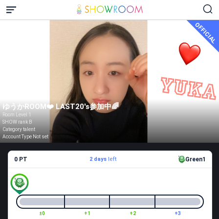
OFFICIAL
ゆうかROOM❤️ LAST20's参加中🌈
Room Level 1
SHOW rank B
Category talent
Account Type Not set
0 PT
2 days
left
Green1
±0
+1
+2
+3