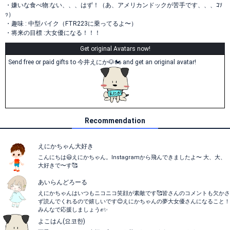
・嫌いな食べ物:ない、、、はず！（あ、アメリカンドックが苦手です、、、ｺｿ
ｯ）
・趣味 : 中型バイク（FTR223に乗ってるよ〜）
・将来の目標 :大女優になる！！！
Get original Avatars now!
Send free or paid gifts to 今井えにか🐶🏍️ and get an original avatar!
Recommendation
えにかちゃん大好き
こんにちは😃えにかちゃん。Instagramから飛んできましたよ〜 大、大、
大好きで〜す🥰
あいらんどろーる
えにかちゃんはいつもニコニコ笑顔が素敵です🥰皆さんのコメントも欠かさ
ず読んでくれるので嬉しいです😊えにかちゃんの夢大女優さんになること！
みんなで応援しましょう✊✨
よこはん(요코한)