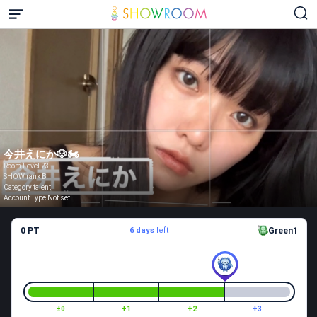
今井えにか🐶🏍️
Room Level 23
SHOW rank B
Category talent
Account Type Not set
0 PT
6 days
left
Green1
±0
+1
+2
+3