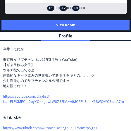
+1
0.0
+2
0.0
+3
0.0
View Room
Profile
今井 えにか
東京彼女サブチャンネル26年3月号（YouTube）
【ギャラ飲み女子】
ツキナ役で出てるよ❤️‍🔥
刺激的なギャラ飲みの世界覗いてみる？ヤギとの、、、♡
少し過激なのでサブチャンネル公開ですっ
絶対観てね！！
https://youtube.com/playlist?
list=PLPXMECm0oyXOz4gswLW8Z3FfMzw0JO5PJ&si=K6SWCvYC3issA7m-
🔥TikTok🔥
https://www.tiktok.com/@imaienika2?_t=8njHP5mxirp&_r=1