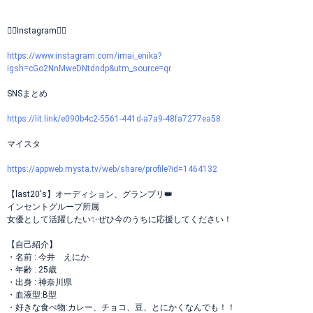
❤️‍🔥Instagram❤️‍🔥
https://www.instagram.com/imai_enika?
igsh=cGo2NnMweDNtdndp&utm_source=qr
SNSまとめ
https://lit.link/e090b4c2-5561-441d-a7a9-48fa7277ea58
マイスタ
https://appweb.mysta.tv/web/share/profile?id=1464132
【last20's】オーディション、グランプリ👑
インセントグループ所属
女優として活躍したい✨ぜひ今のうちに応援してください！
【自己紹介】
・名前 : 今井 えにか
・年齢 : 25歳
・出身 : 神奈川県
・血液型:B型
・好きな食べ物:カレー、チョコ、豆、とにかくなんでも！！