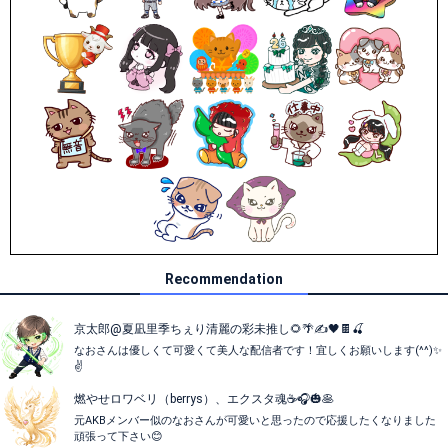
Recommendation
京太郎@夏凪里季ちぇり清麗の彩未推し🌻🌴✍️🖤🍫🍒
なおさんは優しくて可愛くて美人な配信者です！宜しくお願いします(⁠^⁠^⁠)✨
✌️
燃やせロワベリ（berrys）、エクスタ魂☕🎧️🎃🥞
元AKBメンバー似のなおさんが可愛いと思ったので応援したくなりました
頑張って下さい😊