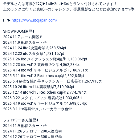
モデルさんは専属(ｲﾏｺｺ)▶️1st▶️2nd▶️3rdとランク付けされています！
上のランクに行くと表紙へのチャレンジ、専属撮影などなどに参加できます✊🌟
HP▶️
https://www.iitojapan.com/
--------
SHOWROOM遍歴⬇️
2024.11.7 ルーム開設🚪
2024.11.9 配信スタート🌱
2024.11.24 iito2次選考🥇 3,258,594pt
2024.12.22 iitoスタダ🥇 1,731,157pt
2025.1.26 iito メイクレッスン権4位💐 1,103,062pt
2025.2.23 iito vol12 裏表紙 2位🥈 4,062,284pt
2025.4.14 iito vol13 キービジュアル🥇 1,186,981pt
2025.5.11 iito vol13 Reclothes cup🥈2,892,845pt
2025.6.4 秘蜜な焼き芋キッチンカー一日店長🥇1,267,916pt
2025.10.26 iito vol14 裏表紙🥇7,319,904pt
2025.12.14 iito vol15 Reclothes cup🥇2,774,784pt
2026.3.22 スタイルブック 裏表紙🥉1,933,605pt
2026.4.19 iito vol16 キービジュアル🥇1,698,004pt
2026.8.1 iito専属🩵メンバーカラー水色🩵
フォロワーさん遍歴⬇️
2024.11.9 配信スタート🌱
2024.11.26フォロワー200人達成㊗️
2024.12.26フォロワー300人達成㊗️