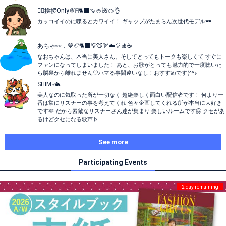
🙇‍♂️挨拶Only🍨🀄️🐈‍⬛🍠🍚🌺🍊👌
カッコイイのに喋るとカワイイ！ ギャップがたまらん次世代モデル🕶️
あちゃ👀．💙🥔🐈‍⬛‎‎💡🍑🏹☁️🎈🍎☕️
なおちゃんは、本当に美人さん。そしてとってもトークも楽しくて すぐに
ファンになってしまいました！ あと、お歌がとっても魅力的で一度聴いた
ら脳裏から離れません♡ハマる事間違いなし！おすすめです(^^♪
SHIM♭🐇
美人なのに気取った所が一切なく 超絶楽しく面白い配信者です！ 何より一
番は常にリスナーの事を考えてくれ 色々企画してくれる所が本当に大好き
です🫶 だから素敵なリスナーさん達が集まり 楽しいルームです🤗 クセがあ
るけどクセになる歌声♭
See more
Participating Events
2 day remaining