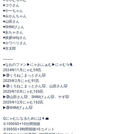
♥ちゃむちゃむ
♥コウさん
♥やーちゃん
♥みかんちゃん
♥山田さん
♥SHIMぴょん
♥あちゃさん
♥挨拶onlyさん
♥ロワベリさん
♥京太郎
-----------
●なおのファン▶︎にゃおふぁむ▶︎にゃむ🍠🐈
2024年11月にゃむ59匹
▶️㊴くろねこまっとさん🐱
2025年2月にゃむ91匹
▶️㊴くろねこまっとさん🐱、山田さん🐱
2025年10月にゃむ165匹
▶️㊴山田さん🐱、SHIMぴょん🐱、ヤギ🐱
2025年12月にゃむ162匹
▶️㊴SHIMぴょん🐱
Qにゃむになるためには👩‍💼
①1000SG+10分間視聴
②300SG+3時間視聴+5コメント