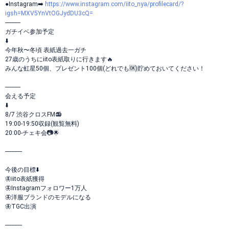
●Instagram➡️
https://www.instagram.com/iito_nya/profilecard/?
igsh=MXV5YnVtOGJydDU3cQ=
----------
ガチイベ参加予定
⬇️
今年秋〜冬頃 表紙過去一ガチ
27歳のうちにiito表紙取りに行きます🔥
みんな虹星50個、プレゼント100個(どれでも🆗)貯めておいてください！
----------
会える予定
⬇️
8/7 渋谷クロスFM📻
19:00-19:50収録(観覧無料)
20:00-チェキ会📷🌟
-----------
今後の目標⬇️
🦋iito表紙獲得
🦋Instagramフォロワー1万人
🦋洋服ブランドのモデルになる
🦋TGC出演
-----------