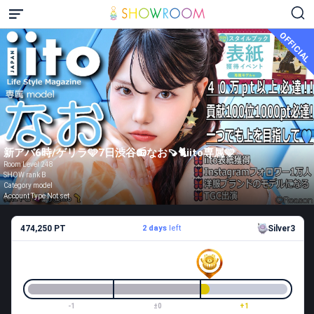
OFFICIAL
新アバ6時/ゲリラ🩵7日渋谷📻なお🍠🐈iito専属🩵
Room Level 248
SHOW rank B
Category model
Account Type Not set
474,250 PT
2 days
left
Silver3
-1
±0
+1