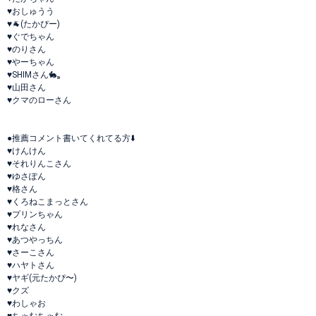
♥おしゅうう
♥🐐(たかぴー)
♥ぐでちゃん
♥のりさん
♥やーちゃん
♥SHIMさん🐇⸒⸒
♥山田さん
♥クマのローさん
●推薦コメント書いてくれてる方⬇️
♥けんけん
♥それりんこさん
♥ゆさぽん
♥格さん
♥くろねこまっとさん
♥プリンちゃん
♥れなさん
♥あつやっちん
♥さーこさん
♥ハヤトさん
♥ヤギ(元たかぴ〜)
♥クズ
♥わしゃお