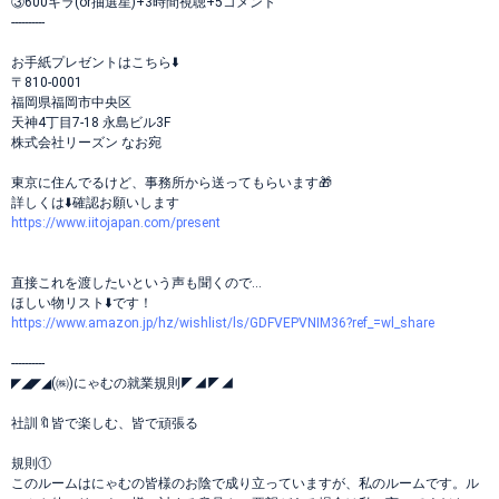
③600キラ(or抽選星)+3時間視聴+5コメント
----------
お手紙プレゼントはこちら⬇️
〒810-0001
福岡県福岡市中央区
天神4丁目7-18 永島ビル3F
株式会社リーズン なお宛
東京に住んでるけど、事務所から送ってもらいます🎁
詳しくは⬇️確認お願いします
https://www.iitojapan.com/present
直接これを渡したいという声も聞くので…
ほしい物リスト⬇️です！
https://www.amazon.jp/hz/wishlist/ls/GDFVEPVNIM36?ref_=wl_share
----------
◤◢◤◢(㈱)にゃむの就業規則◤◢◤◢
社訓🔖皆で楽しむ、皆で頑張る
規則①
このルームはにゃむの皆様のお陰で成り立っていますが、私のルームです。ル