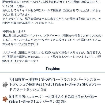
配信者様本人+そのルームの人3人以上が私のガチイベで貢献100位以内に入っ
てくださった場合、
お礼としてガチイベがある時にルームで積極的に宣伝させていただき、私もち
ゃんと投げに行きます。
そうでなくても、配信者様がルームに来てくださった場合は宣伝しますが、そ
れ以外の宣伝は基本的にしておりません。
※例外もあります※
SR以外のiitoの投票イベントや、プライベートで普段から仲良くさせていただい
てる方、ライバー本人がタワーなどたくさん投げてくださった場合はたくさん
宣伝させていただきます( . .)"
リスナー様に応援に来て欲しいと相談いただく場合もありますが、配信者本人
が「配信者が応援に来るのは、、、」と思う方もいらっしゃいますので、ご理
解いただけますと幸いです！
Trophies
7月 日曜夜〜月曜昼！SHOWグレードラストスパートとスター
トダッシュの短期決戦！Vol.51 (Silver1~Silver3 2 SHOWグレー
ド スタートダッシュ) 2位
5月 五月病バスターズ！〜元気注入やる気取り戻せ大作戦〜
(Silver1~Silver3 1 エナジーラン②) 3位