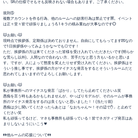
い。SRの仕様でそもそも反映されない場合もあります。ご了承ください。
規則⑤
複数アカウントを作る行為、他のルームへの妨害行為は禁止です🈲。イベント
は正々堂々皆で頑張りましょう💪1キラの積み重ねが大事なのです💮
🐱お願い🐱
現時点で挨拶係、定期係は決めておりません。自由にしてもらってます💌なの
で1日挨拶係やってみようかな〜でも◎です！
ただ、挨拶係の方は来てくださった皆様を受け入れていただきたいです(明らか
な荒らし以外)。人間なので合わない方、苦手だなと思う方もいるかと思いま
す。ですが、人によって態度を変えたりせず受け入れてください。挨拶係はそ
ういう推し事です。挨拶係の方がマイナスな発言をするとそういうルームだと
思われてしまいますのでよろしくお願いします。
🐱お願い🐱
私が事務所へのマイナスな発言「ばかり」してたら止めてください⚠️笑
愚痴を言う時もあるかもしれませんが、やっぱりモデルが、そのルームが事務
所のマイナス発言をするのは良くないと思いました！！(当たり前)
愚痴は少し聞いてくださったらあとは「なおちゃん〜！その辺で✋」と止めて
ください笑
私も頑張ってるけど、マネも事務所も頑張っている！皆でネガティブ発言はあ
まりしないようにいこう💗
👭他ルームの応援について👭