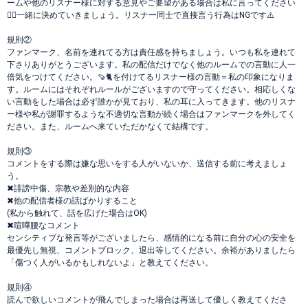
ームや他のリスナー様に対する意見やご要望がある場合は私に言ってください
🙇‍♀️一緒に決めていきましょう。リスナー同士で直接言う行為はNGです⚠️
規則②
ファンマーク、名前を連れてる方は責任感を持ちましょう。いつも私を連れて
下さりありがとうございます。私の配信だけでなく他のルームでの言動に人一
倍気をつけてください。🍠🐈を付けてるリスナー様の言動＝私の印象になりま
す。ルームにはそれぞれルールがございますので守ってください。相応しくな
い言動をした場合は必ず誰かが見ており、私の耳に入ってきます。他のリスナ
ー様や私が謝罪するような不適切な言動が続く場合はファンマークを外してく
ださい。また、ルームへ来ていただかなくて結構です。
規則③
コメントをする際は嫌な思いをする人がいないか、送信する前に考えましょ
う。
✖︎誹謗中傷、宗教や差別的な内容
✖︎他の配信者様の話ばかりすること
(私から触れて、話を広げた場合はOK)
✖︎喧嘩腰なコメント
センシティブな発言等がございましたら、感情的になる前に自分の心の安全を
最優先し無視、コメントブロック、退出等してください。余裕がありましたら
「傷つく人がいるかもしれないよ」と教えてください。
規則④
読んで欲しいコメントが飛んでしまった場合は再送して優しく教えてくださ