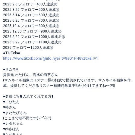
2025.2.5 フォロワー400人達成㊗️
2025.3.29 フォロワー500人達成㊗️
2025.6.14 フォロワー600人達成㊗️
2025.6.20 フォロワー700人達成㊗️
2025.10.4 フォロワー800人達成㊗️
2025.12.30 フォロワー900人達成㊗️
2026.2.22 フォロワー1000人達成🎉㊗️
2026.3.29 フォロワー1100人達成㊗️
2026.フォロワー1200人達成㊗️
●TikTok➡️
https://www.tiktok.com/@iito_nya?_t=8sO1HHGvz0x&_r=1
●サムネ⬇️
提供元:わたげん、海水の海苔さん
(サムネイル画像はリスナー様の好意で提供されています。サムネイル画像を作
成、提供してくださるリスナー様随時募集中‼️送り付けてきてね〜✉️)
●名前に🍠🐈入れてくれてる方⬇️
♥こぴたん
♥格さん
♥またたびさん
(ここまで順不同です( ˶'ᵕ'˶)♡)
♥ナタちゃん
♥ゆさぽん
♥たかちゃん