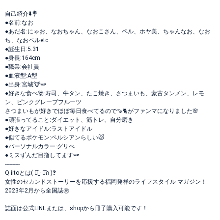
自己紹介⬇️💐
●名前:なお
●あだ名:にゃお、なおちゃん、なおこさん、ペル、ホヤ美、ちゃんなお、なお
ち、なおペルetc.
●誕生日:5.31
●身長:164cm
●職業:会社員
●血液型:A型
●出身:宮城🐮🫛
●好きな食べ物:寿司、牛タン、たこ焼き、さつまいも、蒙古タンメン、レモ
ン、ピンクグレープフルーツ
さつまいもが好きでほぼ毎日食べてるので🍠🐈がファンマになりました🌸
●頑張ってること:ダイエット、筋トレ、自分磨き
●好きなアイドル:ラストアイドル
●似てるポケモン:ペルシアンらしい🐱
●パーソナルカラー:グリべ
●ミスずんだ目指してます🫛
----------
Q iitoとは( ⌯᷄ ·̫ ⌯᷅ก )❓
女性のセカンドストーリーを応援する福岡発祥のライフスタイル マガジン！
2023年2月から全国誌㊗️
誌面は公式LINEまたは、shopから冊子購入可能です！