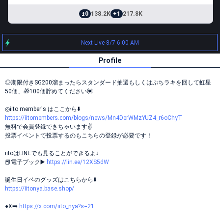
±0
138.2K
+1
217.8K
Next Live 8/7 6:00 AM
Profile
◎期限付きSG200溜まったらスタンダード抽選もしくはぷちラキを回して虹星
50個、🎁100個貯めてください💟
◎iito member's はここから⬇️
https://iitomembers.com/blogs/news/Mn4DerWMzYUZ4_r6oChyT
無料で会員登録できちゃいます✌️
投票イベントで投票するのもこちらの登録が必要です！
iitoはLINEでも見ることができるよ↓
📕電子ブック▶️
https://lin.ee/12XS5dW
誕生日イベのグッズはこちらから⬇️
https://iitonya.base.shop/
●X➡️
https://x.com/iito_nya?s=21