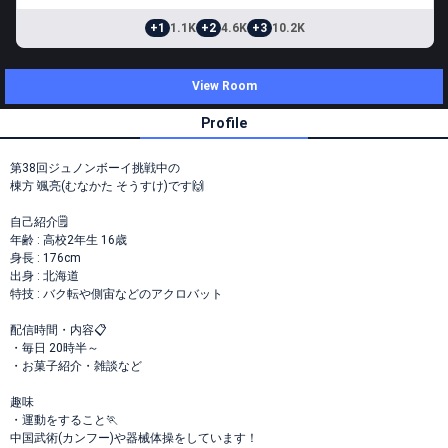
+1
1.1K
+2
4.6K
+3
10.2K
View Room
Profile
第38回ジュノンボーイ挑戦中の
棟方 颯亮(むなかた そうすけ)です🙌
自己紹介🗒
年齢 : 高校2年生 16歳
身長 : 176cm
出身 : 北海道
特技 : バク転や側宙などのアクロバット
配信時間・内容📋
・毎日 20時半～
・お菓子紹介・雑談など
趣味
・運動をすること🏃
中国武術(カンフー)や器械体操をしています！