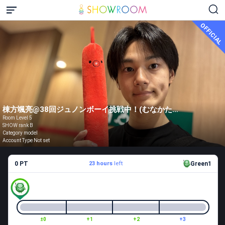
OFFICIAL
棟方颯亮@38回ジュノンボーイ挑戦中！(むなかた そうすけ)
Room Level 5
SHOW rank B
Category model
Account Type Not set
0 PT
23 hours
left
Green1
±0
+1
+2
+3