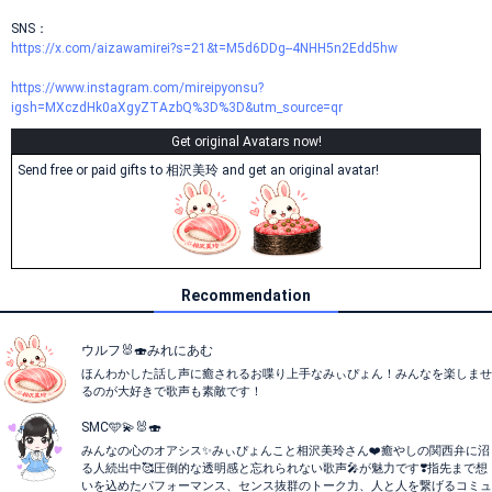
SNS：
https://x.com/aizawamirei?s=21&t=M5d6DDg--4NHH5n2Edd5hw
https://www.instagram.com/mireipyonsu?
igsh=MXczdHk0aXgyZTAzbQ%3D%3D&utm_source=qr
Get original Avatars now!
Send free or paid gifts to 相沢美玲 and get an original avatar!
Recommendation
ウルフ🐰🍣みれにあむ
ほんわかした話し声に癒されるお喋り上手なみぃぴょん！みんなを楽しませ
るのが大好きで歌声も素敵です！
SMC🩵💫🐰🍣
みんなの心のオアシス✨みぃぴょんこと相沢美玲さん❤️癒やしの関西弁に沼
る人続出中🥰圧倒的な透明感と忘れられない歌声🎤が魅力です❣️指先まで想
いを込めたパフォーマンス、センス抜群のトーク力、人と人を繋げるコミュ