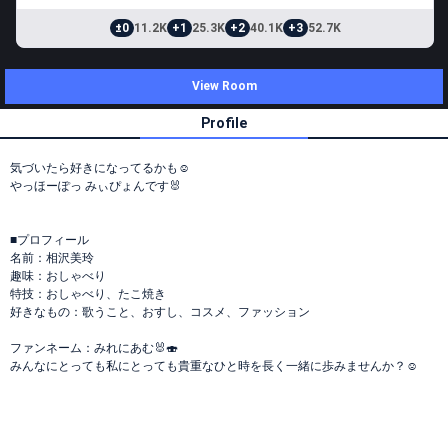
±0
11.2K
+1
25.3K
+2
40.1K
+3
52.7K
View Room
Profile
気づいたら好きになってるかも☺️
やっほーぽっ みぃぴょんです🐰
■プロフィール
名前：相沢美玲
趣味：おしゃべり
特技：おしゃべり、たこ焼き
好きなもの：歌うこと、おすし、コスメ、ファッション
ファンネーム：みれにあむ🐰🍣
みんなにとっても私にとっても貴重なひと時を長く一緒に歩みませんか？☺️