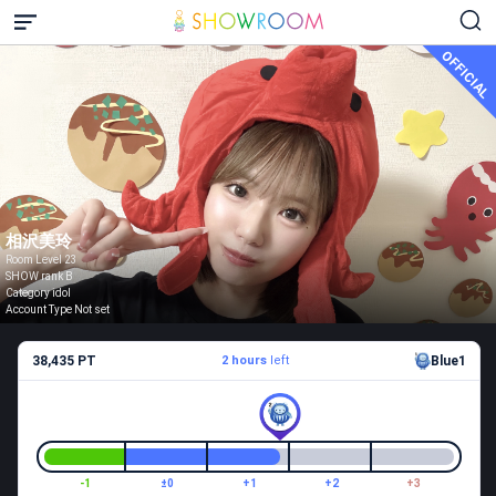
OFFICIAL
相沢美玲
Room Level 23
SHOW rank B
Category idol
Account Type Not set
38,435 PT
2 hours
left
Blue1
-1
±0
+1
+2
+3