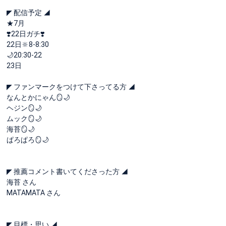
◤ 配信予定 ◢
★7月
❣️22日ガチ❣️
22日‪🔆‬8-8:30
🌙20:30-22
23日
◤ ファンマークをつけて下さってる方 ◢
なんとかにゃん🪞🌙
ヘジン🪞🌙
ムック🪞🌙
海苔🪞🌙
ぱろぱろ🪞🌙
◤ 推薦コメント書いてくださった方 ◢
海苔 さん
MATAMATA さん
◤ 目標・思い ◢