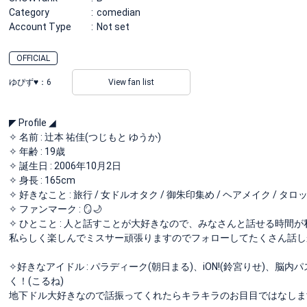
Category
comedian
Account Type
Not set
OFFICIAL
ゆぴず♥️：
6
View fan list
◤ Profile ◢
✧︎ 名前 : 辻本 祐佳(つじもと ゆうか)
✧︎ 年齢 : 19歳
✧︎ 誕生日 : 2006年10月2日
✧︎ 身長 : 165cm
✧︎ 好きなこと : 旅行 / 女ドルオタク / 御朱印集め / ヘアメイク / タ
✧︎ ファンマーク : 🪞🌙
✧︎ ひとこと : 人と話すことが大好きなので、みなさんと話せる時間が私の
私らしく楽しんでミスサー頑張りますのでフォローしてたくさん話しかけて
✧︎好きなアイドル : パラディーク(朝日まる)、iON!(鈴宮りせ)、脳内パス
く！(こるね)
地下ドル大好きなので話振ってくれたらキラキラのお目目ではなしま