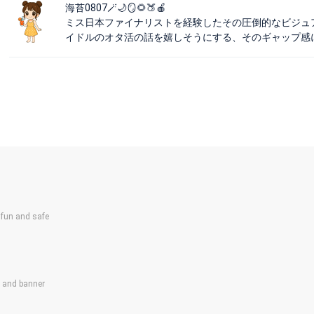
海苔0807🪄🌙🪞🌻🍑🍎
ミス日本ファイナリストを経験したその圧倒的なビジュ
イドルのオタ活の話を嬉しそうにする、そのギャッ
un and safe
s and banner