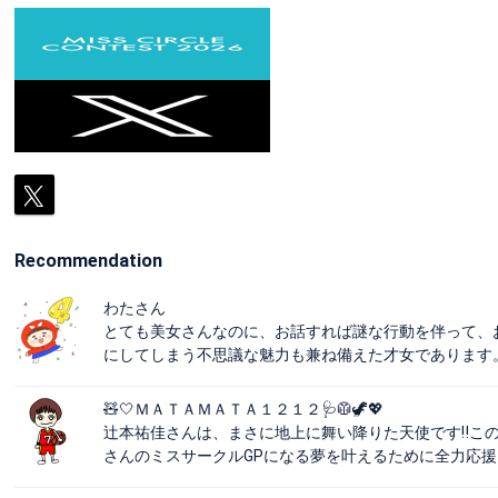
Recommendation
わたさん
とても美女さんなのに、お話すれば謎な行動を伴って、
にしてしまう不思議な魅力も兼ね備えた才女であります
🧸🤍ＭＡＴＡＭＡＴＡ１２１２🩺🥼🦖💖
辻本祐佳さんは、まさに地上に舞い降りた天使です‼️この
さんのミスサークルGPになる夢を叶えるために全力応援しま