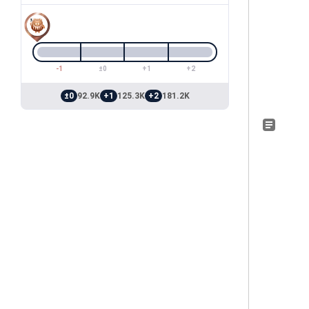
-1
±0
+1
+2
±0
92.9K
+1
125.3K
+2
181.2K