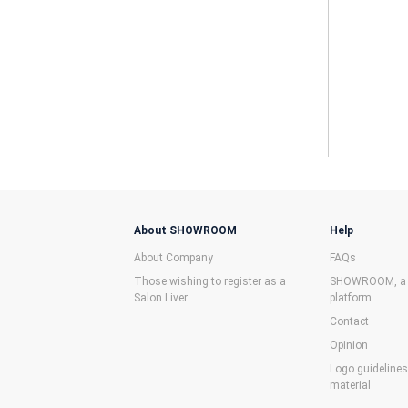
About SHOWROOM
Help
About Company
FAQs
Those wishing to register as a
SHOWROOM, a f
Salon Liver
platform
Contact
Opinion
Logo guideline
material