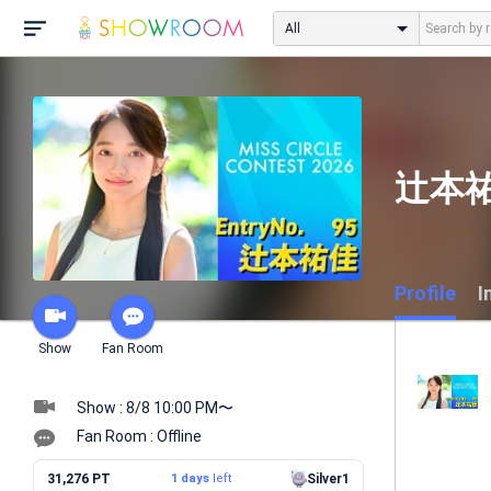
All
辻本祐
Profile
I
Show
Fan Room
Show : 8/8 10:00 PM〜
Fan Room : Offline
31,276 PT
1 days
left
Silver1