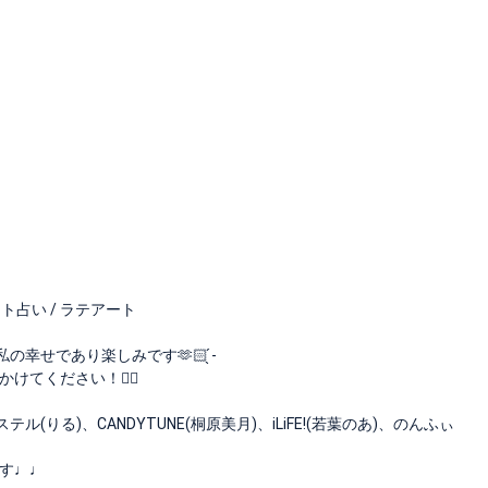
ロット占い / ラテアート
幸せであり楽しみです🫶🏻 ̖́-
ください！❤️‍🔥
テル(りる)、CANDYTUNE(桐原美月)、iLiFE!(若葉のあ)、のんふぃ
す♩♩