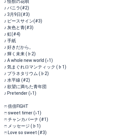
♪ 怪獣の花唄
♪ バニラ(#2)
♪ 3月9日(#3)
♪ ピースサイン(#3)
♪ 灰色と青(#3)
♪ 虹(#4)
♪ 手紙
♪ 好きだから。
♪ 輝く未来 (♭2)
♪ A whole new world (♭1)
♪ 気まぐれロマンティック (♭1)
♪ プラネタリウム (♭2)
♪ 水平線 (#2)
♪ 欲望に満ちた青年団
♪ Pretender (♭1)
ෆ 倍倍FIGHT
ෆ sweet timer (♭1)
ෆ チャンカパーナ (#1)
ෆ メッセージ (♭1)
ෆ Love so sweet (#3)