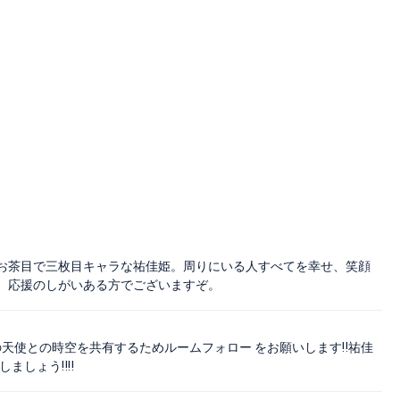
お茶目で三枚目キャラな祐佳姫。周りにいる人すべてを幸せ、笑顔
。応援のしがいある方でございますぞ。
天使との時空を共有するためルームフォロー をお願いします‼️祐佳
しょう‼️‼️