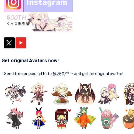
Get original Avatars now!
Send free or paid gifts to 獏浸食中⚰ and get an original avatar!