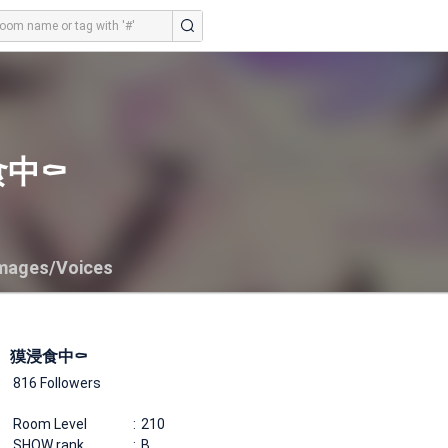
食中⚰
mages/Voices
獏浸食中⚰
816 Followers
Room Level
210
SHOW rank
B