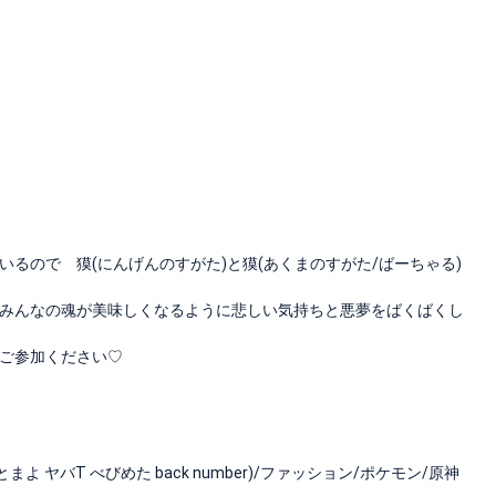
るので 獏(にんげんのすがた)と獏(あくまのすがた/ばーちゃる)
みんなの魂が美味しくなるように悲しい気持ちと悪夢をばくばくし
ご参加ください♡
よ ヤバT べびめた back number)/ファッション/ポケモン/原神