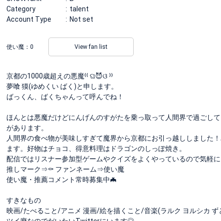
Category
talent
Account Type
Not set
使い魔：
0
View fan list
京都の1000歳超えの悪魔⁽⁽ ଘ😈ଓ ⁾⁾
夢喰 獏(ゆめくい ばく)と申します。
ばっくん、ばくちゃんって呼んでね！
ほんとは悪魔だけどにんげんのすがたを乗っ取って人間界で過ごしてい
があります。
人間界の食べ物が美味しすぎて魔界から京都にお引っ越ししました！
ます。好物はチョコ、得意料理はドラゴンのしっぽ焼き。
配信ではリスナー参加型ゲームやクイズをよくやっているので気軽に
推しマーク⇒⚰ ファンネーム⇒使い魔
使い魔・推薦コメント常時募集中🦇
すきなもの
映画/たべること/アニメ 漫画/絵を描くこと/音楽(ラルク ヨルシカ ずとま
ツイ廃なのでだいたいTwitterにいます◎