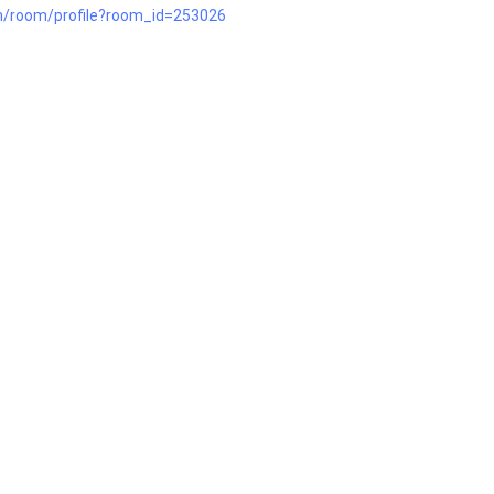
m/room/profile?room_id=253026