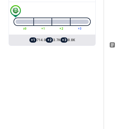
±0
+1
+2
+3
+1
714.0
+2
3.7K
+3
8.8K