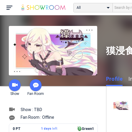
All
獏浸
Profile
I
Show
Fan Room
Show : TBD
Fan Room : Offline
0 PT
1 days
left
Green1