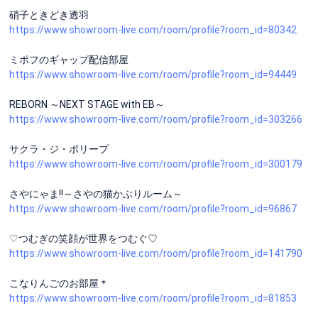
硝子ときどき透羽
https://www.showroom-live.com/room/profile?room_id=80342
ミポフのギャップ配信部屋
https://www.showroom-live.com/room/profile?room_id=94449
REBORN ～NEXT STAGE with EB～
https://www.showroom-live.com/room/profile?room_id=303266
サクラ・ジ・ポリープ
https://www.showroom-live.com/room/profile?room_id=300179
さやにゃま!!～さやの猫かぶりルーム～
https://www.showroom-live.com/room/profile?room_id=96867
♡つむぎの笑顔が世界をつむぐ♡
https://www.showroom-live.com/room/profile?room_id=141790
こなりんごのお部屋＊
https://www.showroom-live.com/room/profile?room_id=81853