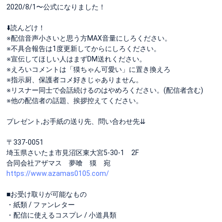
2020/8/1〜公式になりました！
⬇️読んどけ！
※配信音声小さいと思う方MAX音量にしろください。
※不具合報告は1度更新してからにしろください。
※宣伝してほしい人はまずDM送れください。
※えろいコメントは「獏ちゃん可愛い」に置き換えろ
※指示厨、保護者コメ好きじゃありません。
※リスナー同士で会話続けるのはやめろください。(配信者含む)
※他の配信者の話題、挨拶控えてください。
プレゼント,お手紙の送り先、問い合わせ先⇊
〒337-0051
埼玉県さいたま市見沼区東大宮5-30-1 2F
合同会社アザマス 夢喰 獏 宛
https://www.azamas0105.com/
■お受け取りが可能なもの
・紙類 / ファンレター
・配信に使えるコスプレ / 小道具類