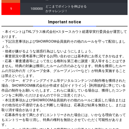
どこまでポイントを伸ばせる
9
1000000
かチャレンジ！
Important notice
・本イベントはTKLプラス株式会社×スタースカウト総選挙実行委員会が運営して
おります。

・下記注意事項およびSHOWROOM会員規約その他のルールを守って配信しまし
ょう。

・他者が嫌がるような迷惑行為はしないようにしましょう。

・審査状況や選考基準に関するお問い合わせには基本的にお答えできかねます。

・応募・審査通過等によって生じる権利を第三者に譲渡・質入等することはでき
ません。特典の対象は獲得したルームの方のみとなります。特典を獲得したルー
ムの方以外の方（グループ全体、グループメンバーなど）が特典を実施すること
は禁止といたします。

・アバター、ギフティングアイテム等デジタルコンテンツの制作権を獲得された
場合、SHOWROOM株式会社が作成する[ガイドライン]・[利用規約]に準じている
作品の制作をお願いいたします。これらに違反している場合は、獲得したコンテ
ンツをご利用いただけませんので十分ご注意ください。

・本注意事項およびSHOWROOM会員規約その他のルールに違反した場合または
その他当社が不適切であると判断した場合は、応募及び結果を無効とし、または
取り消す場合があります。

・応募条件を全て満たさずにエントリーされた場合には、いかなる理由であって
もエントリーを取り消し、特典の権利を無効とさせていただく可能性がありま
す。
