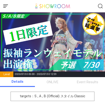
Level
2020/07/30 05:00 - 2020/07/30 12:59
number of
Details
ONLIVE
Event Results
Rema
Level
Points
List of Goal
positions
rks
remaining
1
0
Event Begins!
targets：S , A , B (Official)
スタイル:Classic
2
1000
まずは意気込みを！