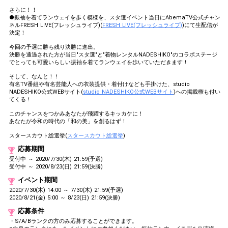
さらに！！
●振袖を着てランウェイを歩く模様を、スタ選イベント当日にAbemaTV公式チャン
ネルFRESH LIVE(フレッシュライブ)(
FRESH LIVE(フレッシュライブ)
)にて生配信が
決定！
今回の予選に勝ち残り決勝に進出。
決勝を通過された方が当日"スタ選"と"着物レンタルNADESHIKO"のコラボステージ
でとっても可愛いらしい振袖を着てランウェイを歩いていただきます！
そして、なんと！！
有名TV番組や有名芸能人への衣装提供・着付けなども手掛けた、studio
NADESHIKO公式WEBサイト(
studio NADESHIKO公式WEBサイト
)への掲載権も付い
てくる！
このチャンスをつかみあなたが飛躍するキッカケに！
あなたが令和の時代の「和の美」を創るはず！
スタースカウト総選挙(
スタースカウト総選挙
)
応募期間
受付中 ～ 2020/7/30(木) 21:59(予選)
受付中 ～ 2020/8/23(日) 21:59(決勝)
イベント期間
2020/7/30(木) 14:00 ～ 7/30(木) 21:59(予選)
2020/8/21(金) 5:00 ～ 8/23(日) 21:59(決勝)
応募条件
・S/A/Bランクの方のみ応募することができます。