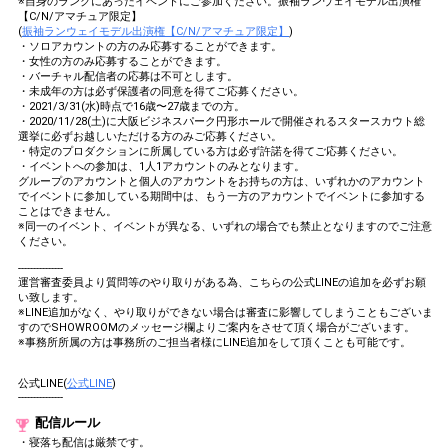
※自身のランクにあったイベントにご参加ください。振袖ランウェイモデル出演権
【C/N/アマチュア限定】
(
振袖ランウェイモデル出演権【C/N/アマチュア限定】
)
・ソロアカウントの方のみ応募することができます。
・女性の方のみ応募することができます。
・バーチャル配信者の応募は不可とします。
・未成年の方は必ず保護者の同意を得てご応募ください。
・2021/3/31(水)時点で16歳〜27歳までの方。
・2020/11/28(土)に大阪ビジネスパーク円形ホールで開催されるスタースカウト総
選挙に必ずお越しいただける方のみご応募ください。
・特定のプロダクションに所属している方は必ず許諾を得てご応募ください。
・イベントへの参加は、1人1アカウントのみとなります。
グループのアカウントと個人のアカウントをお持ちの方は、いずれかのアカウント
でイベントに参加している期間中は、もう一方のアカウントでイベントに参加する
ことはできません。
※同一のイベント、イベントが異なる、いずれの場合でも禁止となりますのでご注意
ください。
---------------
運営審査委員より質問等のやり取りがある為、こちらの公式LINEの追加を必ずお願
い致します。
※LINE追加がなく、やり取りができない場合は審査に影響してしまうこともございま
すのでSHOWROOMのメッセージ欄よりご案内をさせて頂く場合がございます。
※事務所所属の方は事務所のご担当者様にLINE追加をして頂くことも可能です。
公式LINE(
公式LINE
)
---------------
配信ルール
・寝落ち配信は厳禁です。