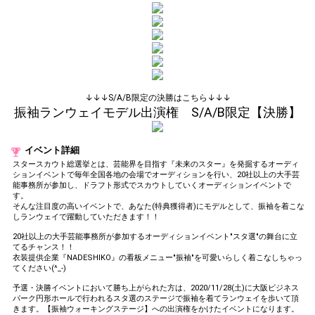
(available from 1 JPY)! When you
continue to send gifts to the
performer(s), the performer's
popularity ranking and your
ranking go up.
To cheer on performers, you can
send them gifts.
To send performers paid items,
you must use Show Gold.
↓↓↓S/A/B限定の決勝はこちら↓↓↓
振袖ランウェイモデル出演権 S/A/B限定【決勝】
Close
イベント詳細
スタースカウト総選挙とは、芸能界を目指す『未来のスター』を発掘するオーディ
ションイベントで毎年全国各地の会場でオーディションを行い、20社以上の大手芸
能事務所が参加し、ドラフト形式でスカウトしていくオーディションイベントで
す。
そんな注目度の高いイベントで、あなた(特典獲得者)にモデルとして、振袖を着こな
しランウェイで躍動していただきます！！
20社以上の大手芸能事務所が参加するオーディションイベント"スタ選"の舞台に立
てるチャンス！！
衣装提供企業『NADESHIKO』の看板メニュー"振袖"を可愛いらしく着こなしちゃっ
てください(^_-)
予選・決勝イベントにおいて勝ち上がられた方は、2020/11/28(土)に大阪ビジネス
パーク円形ホールで行われるスタ選のステージで振袖を着てランウェイを歩いて頂
きます。【振袖ウォーキングステージ】への出演権をかけたイベントになります。