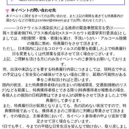
本イベントの問い合わせ先
本イベントに関するすべてのお問い合わせ、また上記の期限を過ぎても特典案内が
届かないなどの場合はcontact@stasen.jpまでお問い合わせください。
----------コロナウィルス感染拡大による政府の緊急事態宣言を受け----------
我々主催者側(TKLプラス株式会社×スタースカウト総選挙実行委員会)とし
ましては、3密(密閉・密集・密接)を避け、手洗いうがい・アルコール除菌
の徹底に努め、特典履行をさせて頂きます。
ただし、日本国内におけるコロナウィルスの影響を勘案した上で特典履行
日を変更もしくは代替案を提示させて頂く場合がございます。
上記、ご理解を頂ける方にのみ当イベントへのご参加をお願いしておりま
す。
尚、出演や来訪などを要する特典履行内容につきましては、現時点で中止
の予定はなく安全安心の確保ができない場合に限り、延期の可能性がある
事をご承知頂ければと思います。
国内の状況、また特典獲得者様のお住まいの地域環境、交通面(移動のリス
ク)などを勘案し、特典獲得者様とできる限り(特典獲得者が複数名の場合、
各個人との個別の日程調整はできません)の調整をさせて頂きました上で特
典履行して参ります。
また、特典履行日が延期となりましても、先の読めない状況ですので、特
典獲得後であっても、獲得者さまのご辞退のご判断は尊重させて頂きま
す。その場合は、主催者側において、当イベント参加者の中より追加で選
定させて頂く場合もございます。
1日でも早く、今までの平穏な日常生活を皆んなで助け合い、取り戻しまし