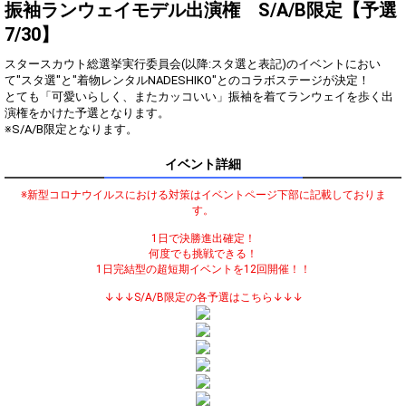
振袖ランウェイモデル出演権 S/A/B限定【予選
振袖の想い入れはあります
3
10000
7/30】
か？
着物を着てランウェイを歩い
スタースカウト総選挙実行委員会(以降:スタ選と表記)のイベントにおい
4
50000
てみたい？
て"スタ選"と"着物レンタルNADESHIKO"とのコラボステージが決定！
とても「可愛いらしく、またカッコいい」振袖を着てランウェイを歩く出
審査員特別賞獲得の最低条件
5
100000
達成！
演権をかけた予選となります。
※S/A/B限定となります。
ランキング特典獲得の最低条
6
150000
件達成！
イベント詳細
ここからはランキング特典の
7
300000
獲得を目指そう！
※新型コロナウイルスにおける対策はイベントページ下部に記載しておりま
オリジナルアバター制作権獲
す。
8
500000
得！
1日で決勝進出確定！
どこまでポイントを伸ばせる
何度でも挑戦できる！
9
1000000
かチャレンジ！
1日完結型の超短期イベントを12回開催！！
↓↓↓S/A/B限定の各予選はこちら↓↓↓
Gifting
Comments
Throw gifts to the stage and join
You can post comments. Please
the live performance.
refrain from posting comments
First, try throwing free Stars
that may offend performers or
(once a day)! You can also charge
other users.
Show Gold to purchase gifts