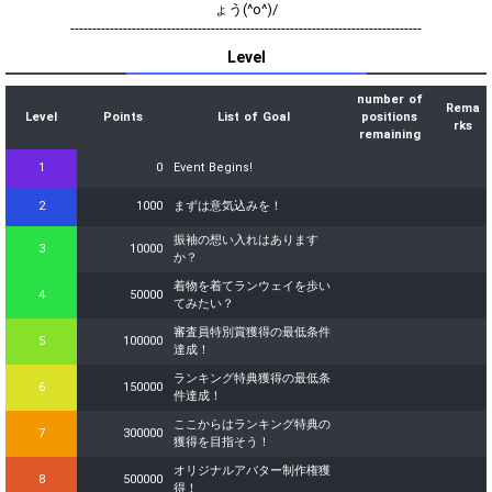
ょう(^o^)/
--------------------------------------------------------------------------------
Level
number of
Rema
Level
Points
List of Goal
positions
rks
remaining
1
0
Event Begins!
2
1000
まずは意気込みを！
振袖の想い入れはあります
3
10000
か？
着物を着てランウェイを歩い
4
50000
てみたい？
審査員特別賞獲得の最低条件
5
100000
達成！
ランキング特典獲得の最低条
6
150000
件達成！
ここからはランキング特典の
7
300000
獲得を目指そう！
オリジナルアバター制作権獲
8
500000
得！