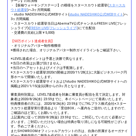
テージ】の出演権
・【振袖ウォーキングステージ】の模様をスタースカウト総選挙(
スタースカ
ウト総選挙
)へ3ヶ月間掲載
・studio NADESHIKO公式WEBサイト(
studio NADESHIKO公式WEBサイト
)へ
3ヶ月間掲載
・スタースカウト総選挙当日はAbemaTV公式チャンネルFRESH LIVE(フレッ
シュライブ)(
FRESH LIVE(フレッシュライブ)
)にて生配信
・交通費の支給(上限￥5,000)
【50万ポイント達成者全員】
・オリジナルアバター制作権獲得
※獲得された場合、オリジナルアバター制作ガイドラインをご確認下さい。
※LEVEL達成ポイントは予選と決勝で異なります。
※当日の衣装はお選び頂けません。
※当日のヘアセットおよびメイクは手配致します。
※スタースカウト総選挙2020の開催は2020/11/28(土)に大阪ビジネスパーク円
形ホールで開催いたします。
※スタースカウト総選挙サイトおよびstudio NADESHIKO公式WEBサイトへの
掲載は2021/1/15(金)以降からの3ヶ月となります。
審査員特別賞は、LEVEL7達成者を対象に審査員が配信を見て決定します。対
象者は2020/8/26(水) 23:59までに、本イベントページにて発表いたします。
特典獲得者の方には、2020/8/26(水) 23:59までにTKLプラス株式会社×スター
スカウト総選挙実行委員会より「受信BOX」へ案内をご送付いたしますので、
ご確認のほど宜しくお願いいたします。
上記案内に従って2020/8/28(金) 23:59までに、ご対応していただく必要がご
ざいます。ご対応いただけない場合は特典が取り消しになる可能性がございま
す。予めご了承ください。
またSHOWROOMオフィシャルアカウントの方は、自身の所属するオーガナイ
ザーへ連絡内容のご報告を必ず行うようお願いいたします。