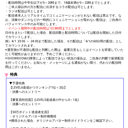
・配信時間は中学生以下が5～20時まで、18歳未満が5～22時までとします。
・ご本人様以外の方が配信に出演するコラボ配信は可とします。
・ラジオ配信は可とします。
・配信者本人とリアルタイムでコミュニケーションがとれない配信は禁止です。な
お、演奏やダンスなどの一時的にコミュニケーションが取れない配信は、ご自身の
パフォーマンス中のみ可能とします。
・イベント期間中の配信時間は1日3時間までとします。
日付をまたいで配信した場合、配信回数と配信時間については配信を開始した日付
でカウントします。
例）4/1 23:05 ～ 24:05まで配信した場合、その配信は「4/1の60分間の配信」とし
てカウントされます。
※運営側が不適切な配信と判断した際は、厳重注意もしくはイベントを辞退していた
だく可能性がありますので、予めご了承ください。
※SHOWROOMの障害によって配信できない状況の場合は、ご自身の判断で振替配信
を行ってください。お知らせ・メッセージによる通知がない限り、代わりの配信時
間はございません。
特典
▼予選特典
【LEVEL6達成かつランキング1位～2位】
・決勝へのエントリー
【審査員特別賞】(LEVEL5達成者の中から0～1名)
・決勝へのエントリー
【50万ポイント達成者全員】
・オリジナルアバター制作権獲得
※獲得された場合、オリジナルアバター制作ガイドラインをご確認下さい。