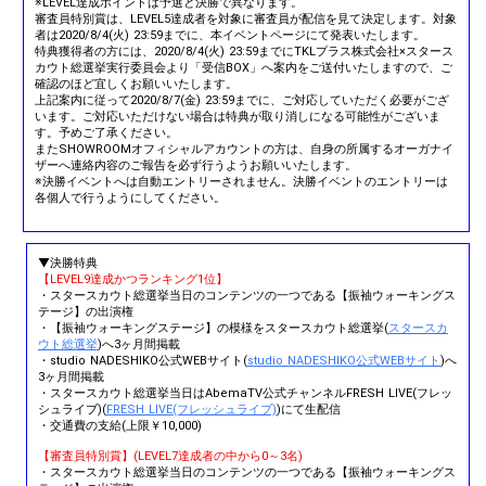
※LEVEL達成ポイントは予選と決勝で異なります。
審査員特別賞は、LEVEL5達成者を対象に審査員が配信を見て決定します。対象
者は2020/8/4(火) 23:59までに、本イベントページにて発表いたします。
特典獲得者の方には、2020/8/4(火) 23:59までにTKLプラス株式会社×スタース
カウト総選挙実行委員会より「受信BOX」へ案内をご送付いたしますので、ご
確認のほど宜しくお願いいたします。
上記案内に従って2020/8/7(金) 23:59までに、ご対応していただく必要がござ
います。ご対応いただけない場合は特典が取り消しになる可能性がございま
す。予めご了承ください。
またSHOWROOMオフィシャルアカウントの方は、自身の所属するオーガナイ
ザーへ連絡内容のご報告を必ず行うようお願いいたします。
※決勝イベントへは自動エントリーされません。決勝イベントのエントリーは
各個人で行うようにしてください。
▼決勝特典
【LEVEL9達成かつランキング1位】
・スタースカウト総選挙当日のコンテンツの一つである【振袖ウォーキングス
テージ】の出演権
・【振袖ウォーキングステージ】の模様をスタースカウト総選挙(
スタースカ
ウト総選挙
)へ3ヶ月間掲載
・studio NADESHIKO公式WEBサイト(
studio NADESHIKO公式WEBサイト
)へ
3ヶ月間掲載
・スタースカウト総選挙当日はAbemaTV公式チャンネルFRESH LIVE(フレッ
シュライブ)(
FRESH LIVE(フレッシュライブ)
)にて生配信
・交通費の支給(上限￥10,000)
【審査員特別賞】(LEVEL7達成者の中から0～3名)
・スタースカウト総選挙当日のコンテンツの一つである【振袖ウォーキングス