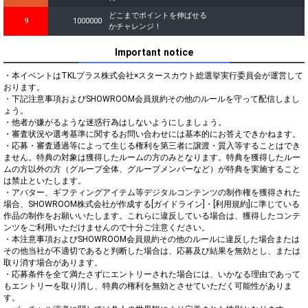
どこまでポイントを伸ばせる
9
1000000
かチャレンジ！
Important notice
・本イベントはTKLプラス株式会社×スタースカウト総選挙実行委員会が運営して
おります。

・下記注意事項およびSHOWROOM会員規約その他のルールを守って配信しまし
ょう。

・他者が嫌がるような迷惑行為はしないようにしましょう。

・審査状況や選考基準に関するお問い合わせには基本的にお答えできかねます。

・応募・審査通過等によって生じる権利を第三者に譲渡・質入等することはでき
ません。特典の対象は獲得したルームの方のみとなります。特典を獲得したルー
ムの方以外の方（グループ全体、グループメンバーなど）が特典を実施すること
は禁止といたします。

・アバター、ギフティングアイテム等デジタルコンテンツの制作権を獲得された
場合、SHOWROOM株式会社が作成する[ガイドライン]・[利用規約]に準じている
作品の制作をお願いいたします。これらに違反している場合は、獲得したコンテ
ンツをご利用いただけませんので十分ご注意ください。

・本注意事項およびSHOWROOM会員規約その他のルールに違反した場合または
その他当社が不適切であると判断した場合は、応募及び結果を無効とし、または
取り消す場合があります。

・応募条件を全て満たさずにエントリーされた場合には、いかなる理由であって
もエントリーを取り消し、特典の権利を無効とさせていただく可能性がありま
す。
