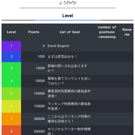
ょう(^o^)/
--------------------------------------------------------------------------------
Level
number of
Rema
Level
Points
List of Goal
positions
rks
remaining
1
0
Event Begins!
2
1000
まずは意気込みを！
振袖の想い入れはあります
3
10000
か？
着物を着てランウェイを歩い
4
50000
てみたい？
審査員特別賞獲得の最低条件
5
100000
達成！
ランキング特典獲得の最低条
6
150000
件達成！
ここからはランキング特典の
7
300000
獲得を目指そう！
オリジナルアバター制作権獲
8
500000
得！