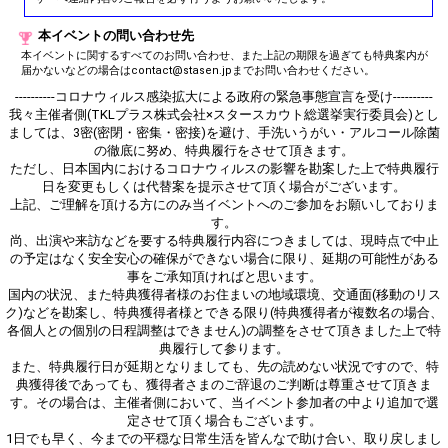
本イベントの問い合わせ先
本イベントに関するすべてのお問い合わせ、また上記の期限を過ぎても特典案内が
届かないなどの場合はcontact@stasen.jpまでお問い合わせください。
----------コロナウィルス感染拡大による政府の緊急事態宣言を受け----------
我々主催者側(TKLプラス株式会社×スタースカウト総選挙実行委員会)とし
ましては、3密(密閉・密集・密接)を避け、手洗いうがい・アルコール除菌
の徹底に努め、特典履行をさせて頂きます。
ただし、日本国内におけるコロナウィルスの影響を勘案した上で特典履行
日を変更もしくは代替案を提示させて頂く場合がございます。
上記、ご理解を頂ける方にのみ当イベントへのご参加をお願いしておりま
す。
尚、出演や来訪などを要する特典履行内容につきましては、現時点で中止
の予定はなく安全安心の確保ができない場合に限り、延期の可能性がある
事をご承知頂ければと思います。
国内の状況、また特典獲得者様のお住まいの地域環境、交通面(移動のリス
ク)などを勘案し、特典獲得者様とできる限り(特典獲得者が複数名の場合、
各個人との個別の日程調整はできません)の調整をさせて頂きました上で特
典履行して参ります。
また、特典履行日が延期となりましても、先の読めない状況ですので、特
典獲得後であっても、獲得者さまのご辞退のご判断は尊重させて頂きま
す。その場合は、主催者側において、当イベント参加者の中より追加で選
定させて頂く場合もございます。
1日でも早く、今までの平穏な日常生活を皆んなで助け合い、取り戻しまし