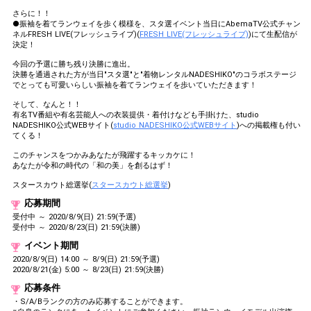
さらに！！
●振袖を着てランウェイを歩く模様を、スタ選イベント当日にAbemaTV公式チャン
ネルFRESH LIVE(フレッシュライブ)(
FRESH LIVE(フレッシュライブ)
)にて生配信が
決定！
今回の予選に勝ち残り決勝に進出。
決勝を通過された方が当日"スタ選"と"着物レンタルNADESHIKO"のコラボステージ
でとっても可愛いらしい振袖を着てランウェイを歩いていただきます！
そして、なんと！！
有名TV番組や有名芸能人への衣装提供・着付けなども手掛けた、studio
NADESHIKO公式WEBサイト(
studio NADESHIKO公式WEBサイト
)への掲載権も付い
てくる！
このチャンスをつかみあなたが飛躍するキッカケに！
あなたが令和の時代の「和の美」を創るはず！
スタースカウト総選挙(
スタースカウト総選挙
)
応募期間
受付中 ～ 2020/8/9(日) 21:59(予選)
受付中 ～ 2020/8/23(日) 21:59(決勝)
イベント期間
2020/8/9(日) 14:00 ～ 8/9(日) 21:59(予選)
2020/8/21(金) 5:00 ～ 8/23(日) 21:59(決勝)
応募条件
・S/A/Bランクの方のみ応募することができます。