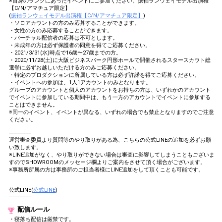
※自身のランクにあったイベントにご参加ください。振袖ランウェイモデル出演権
【C/N/アマチュア限定】
(
振袖ランウェイモデル出演権【C/N/アマチュア限定】
)
・ソロアカウントの方のみ応募することができます。
・女性の方のみ応募することができます。
・バーチャル配信者の応募は不可とします。
・未成年の方は必ず保護者の同意を得てご応募ください。
・2021/3/31(水)時点で16歳〜27歳までの方。
・2020/11/28(土)に大阪ビジネスパーク円形ホールで開催されるスタースカウト総
選挙に必ずお越しいただける方のみご応募ください。
・特定のプロダクションに所属している方は必ず許諾を得てご応募ください。
・イベントへの参加は、1人1アカウントのみとなります。
グループのアカウントと個人のアカウントをお持ちの方は、いずれかのアカウント
でイベントに参加している期間中は、もう一方のアカウントでイベントに参加する
ことはできません。
※同一のイベント、イベントが異なる、いずれの場合でも禁止となりますのでご注意
ください。
---------------
運営審査委員より質問等のやり取りがある為、こちらの公式LINEの追加を必ずお願
い致します。
※LINE追加がなく、やり取りができない場合は審査に影響してしまうこともございま
すのでSHOWROOMのメッセージ欄よりご案内をさせて頂く場合がございます。
※事務所所属の方は事務所のご担当者様にLINE追加をして頂くことも可能です。
公式LINE(
公式LINE
)
---------------
配信ルール
・寝落ち配信は厳禁です。