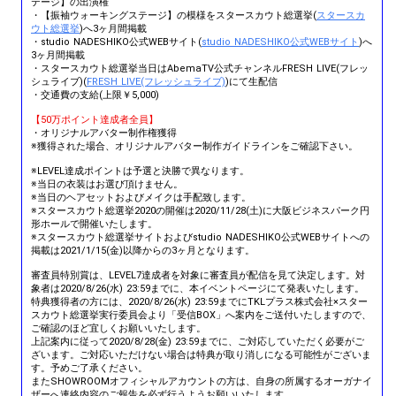
テージ】の出演権
・【振袖ウォーキングステージ】の模様をスタースカウト総選挙(
スタースカ
ウト総選挙
)へ3ヶ月間掲載
・studio NADESHIKO公式WEBサイト(
studio NADESHIKO公式WEBサイト
)へ
3ヶ月間掲載
・スタースカウト総選挙当日はAbemaTV公式チャンネルFRESH LIVE(フレッ
シュライブ)(
FRESH LIVE(フレッシュライブ)
)にて生配信
・交通費の支給(上限￥5,000)
【50万ポイント達成者全員】
・オリジナルアバター制作権獲得
※獲得された場合、オリジナルアバター制作ガイドラインをご確認下さい。
※LEVEL達成ポイントは予選と決勝で異なります。
※当日の衣装はお選び頂けません。
※当日のヘアセットおよびメイクは手配致します。
※スタースカウト総選挙2020の開催は2020/11/28(土)に大阪ビジネスパーク円
形ホールで開催いたします。
※スタースカウト総選挙サイトおよびstudio NADESHIKO公式WEBサイトへの
掲載は2021/1/15(金)以降からの3ヶ月となります。
審査員特別賞は、LEVEL7達成者を対象に審査員が配信を見て決定します。対
象者は2020/8/26(水) 23:59までに、本イベントページにて発表いたします。
特典獲得者の方には、2020/8/26(水) 23:59までにTKLプラス株式会社×スター
スカウト総選挙実行委員会より「受信BOX」へ案内をご送付いたしますので、
ご確認のほど宜しくお願いいたします。
上記案内に従って2020/8/28(金) 23:59までに、ご対応していただく必要がご
ざいます。ご対応いただけない場合は特典が取り消しになる可能性がございま
す。予めご了承ください。
またSHOWROOMオフィシャルアカウントの方は、自身の所属するオーガナイ
ザーへ連絡内容のご報告を必ず行うようお願いいたします。