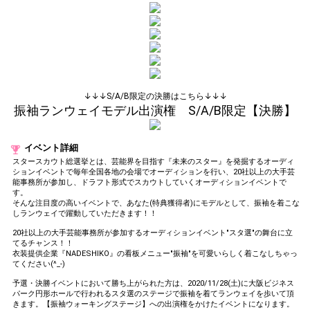
(available from 1 JPY)! When you
continue to send gifts to the
performer(s), the performer's
popularity ranking and your
ranking go up.
To cheer on performers, you can
send them gifts.
To send performers paid items,
you must use Show Gold.
↓↓↓S/A/B限定の決勝はこちら↓↓↓
振袖ランウェイモデル出演権 S/A/B限定【決勝】
Close
イベント詳細
スタースカウト総選挙とは、芸能界を目指す『未来のスター』を発掘するオーディ
ションイベントで毎年全国各地の会場でオーディションを行い、20社以上の大手芸
能事務所が参加し、ドラフト形式でスカウトしていくオーディションイベントで
す。
そんな注目度の高いイベントで、あなた(特典獲得者)にモデルとして、振袖を着こな
しランウェイで躍動していただきます！！
20社以上の大手芸能事務所が参加するオーディションイベント"スタ選"の舞台に立
てるチャンス！！
衣装提供企業『NADESHIKO』の看板メニュー"振袖"を可愛いらしく着こなしちゃっ
てください(^_-)
予選・決勝イベントにおいて勝ち上がられた方は、2020/11/28(土)に大阪ビジネス
パーク円形ホールで行われるスタ選のステージで振袖を着てランウェイを歩いて頂
きます。【振袖ウォーキングステージ】への出演権をかけたイベントになります。