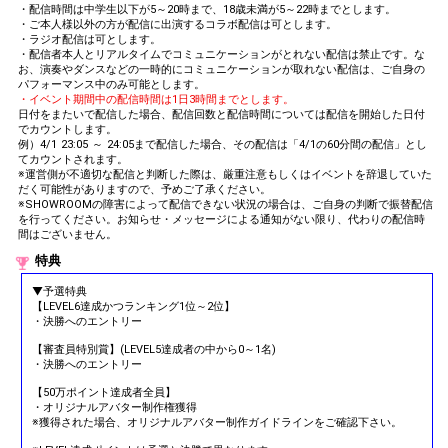
・配信時間は中学生以下が5～20時まで、18歳未満が5～22時までとします。
・ご本人様以外の方が配信に出演するコラボ配信は可とします。
・ラジオ配信は可とします。
・配信者本人とリアルタイムでコミュニケーションがとれない配信は禁止です。な
お、演奏やダンスなどの一時的にコミュニケーションが取れない配信は、ご自身の
パフォーマンス中のみ可能とします。
・イベント期間中の配信時間は1日3時間までとします。
日付をまたいで配信した場合、配信回数と配信時間については配信を開始した日付
でカウントします。
例）4/1 23:05 ～ 24:05まで配信した場合、その配信は「4/1の60分間の配信」とし
てカウントされます。
※運営側が不適切な配信と判断した際は、厳重注意もしくはイベントを辞退していた
だく可能性がありますので、予めご了承ください。
※SHOWROOMの障害によって配信できない状況の場合は、ご自身の判断で振替配信
を行ってください。お知らせ・メッセージによる通知がない限り、代わりの配信時
間はございません。
特典
▼予選特典
【LEVEL6達成かつランキング1位～2位】
・決勝へのエントリー
【審査員特別賞】(LEVEL5達成者の中から0～1名)
・決勝へのエントリー
【50万ポイント達成者全員】
・オリジナルアバター制作権獲得
※獲得された場合、オリジナルアバター制作ガイドラインをご確認下さい。