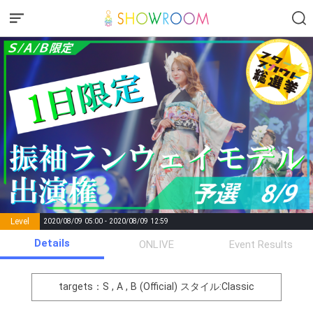
Level
2020/08/09 05:00 - 2020/08/09 12:59
number of
Details
ONLIVE
Event Results
Rema
Level
Points
List of Goal
positions
rks
remaining
1
0
Event Begins!
targets：S , A , B (Official)
スタイル:Classic
2
1000
まずは意気込みを！