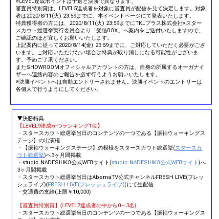
※LEVEL達成ポイントは予選と決勝で異なります。
審査員特別賞は、LEVEL5達成者を対象に審査員が配信を見て決定します。対象
者は2020/8/11(火) 23:59までに、本イベントページにて発表いたします。
特典獲得者の方には、2020/8/11(火) 23:59までにTKLプラス株式会社×スター
スカウト総選挙実行委員会より「受信BOX」へ案内をご送付いたしますので、
ご確認のほど宜しくお願いいたします。
上記案内に従って2020/8/14(金) 23:59までに、ご対応していただく必要がござ
います。ご対応いただけない場合は特典が取り消しになる可能性がございま
す。予めご了承ください。
またSHOWROOMオフィシャルアカウントの方は、自身の所属するオーガナイ
ザーへ連絡内容のご報告を必ず行うようお願いいたします。
※決勝イベントへは自動エントリーされません。決勝イベントのエントリーは
各個人で行うようにしてください。
▼決勝特典
【LEVEL9達成かつランキング1位】
・スタースカウト総選挙当日のコンテンツの一つである【振袖ウォーキングス
テージ】の出演権
・【振袖ウォーキングステージ】の模様をスタースカウト総選挙(
スタースカ
ウト総選挙
)へ3ヶ月間掲載
・studio NADESHIKO公式WEBサイト(
studio NADESHIKO公式WEBサイト
)へ
3ヶ月間掲載
・スタースカウト総選挙当日はAbemaTV公式チャンネルFRESH LIVE(フレッ
シュライブ)(
FRESH LIVE(フレッシュライブ)
)にて生配信
・交通費の支給(上限￥10,000)
【審査員特別賞】(LEVEL7達成者の中から0～3名)
・スタースカウト総選挙当日のコンテンツの一つである【振袖ウォーキングス