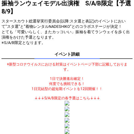
振袖ランウェイモデル出演権 S/A/B限定【予選
振袖の想い入れはあります
3
10000
8/9】
か？
着物を着てランウェイを歩い
スタースカウト総選挙実行委員会(以降:スタ選と表記)のイベントにおい
4
50000
てみたい？
て"スタ選"と"着物レンタルNADESHIKO"とのコラボステージが決定！
とても「可愛いらしく、またカッコいい」振袖を着てランウェイを歩く出
審査員特別賞獲得の最低条件
5
100000
達成！
演権をかけた予選となります。
※S/A/B限定となります。
ランキング特典獲得の最低条
6
150000
件達成！
イベント詳細
ここからはランキング特典の
7
300000
獲得を目指そう！
※新型コロナウイルスにおける対策はイベントページ下部に記載しておりま
オリジナルアバター制作権獲
す。
8
500000
得！
1日で決勝進出確定！
どこまでポイントを伸ばせる
何度でも挑戦できる！
9
1000000
かチャレンジ！
1日完結型の超短期イベントを12回開催！！
↓↓↓S/A/B限定の各予選はこちら↓↓↓
Gifting
Comments
Throw gifts to the stage and join
You can post comments. Please
the live performance.
refrain from posting comments
First, try throwing free Stars
that may offend performers or
(once a day)! You can also charge
other users.
Show Gold to purchase gifts