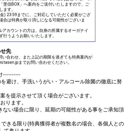
「受信BOX」へ案内をご送付いたしますので、ご
します。
8(金) 23:59までに、ご対応していただく必要がござ
場合は特典が取り消しになる可能性がございま
ャルアカウントの方は、自身の所属するオーガナイ
ず行うようお願いいたします。
わせ先
問い合わせ、また上記の期限を過ぎても特典案内が
stasen.jpまでお問い合わせください。
------
接)を避け、手洗いうがい・アルコール除菌の徹底に努
替案を提示させて頂く場合がございます。
ております。
きない場合に限り、延期の可能性がある事をご承知頂
とできる限り(特典獲得者が複数名の場合、各個人との
して参ります。