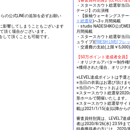
【審査員特別賞】(LEVEL7達
・スタースカウト総選挙当日
テージ】の出演権
の公式LINEの追加を必ずお願い
・【振袖ウォーキングステー
ト総選挙
)へ3ヶ月間掲載
査に影響してしまうこともございます
・studio NADESHIKO公式W
せて頂く場合がございます。
月間掲載
加をして頂くことも可能です。
・スタースカウト総選挙当日はAb
ュライブ)(
FRESH LIVE(フ
・交通費の支給(上限￥5,000)
【50万ポイント達成者全員】
・オリジナルアバター制作権
※獲得された場合、オリジナ
※LEVEL達成ポイントは予
※当日の衣装はお選び頂けま
※当日のヘアセットおよびメ
※スタースカウト総選挙2020の
形ホールで開催いたします。
※スタースカウト総選挙サイトおよ
載は2021/1/15(金)以降
審査員特別賞は、LEVEL7
者は2020/8/26(水) 2
特典獲得者の方には、2020/8/