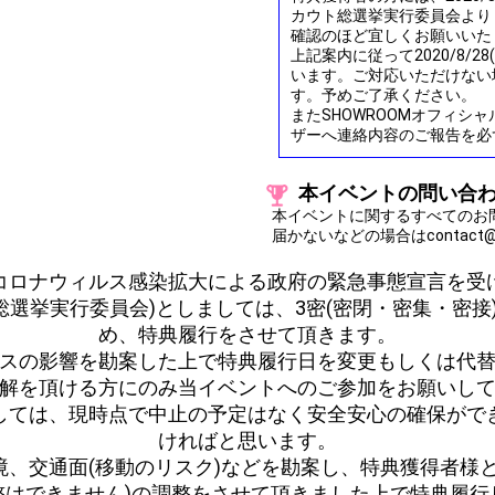
カウト総選挙実行委員会より
確認のほど宜しくお願いいた
上記案内に従って2020/8/2
います。ご対応いただけない
す。予めご了承ください。
またSHOWROOMオフィシ
ザーへ連絡内容のご報告を必
本イベントの問い合
本イベントに関するすべてのお
届かないなどの場合はcontact@
-----コロナウィルス感染拡大による政府の緊急事態宣言を受け----
ト総選挙実行委員会)としましては、3密(密閉・密集・密
め、特典履行をさせて頂きます。
スの影響を勘案した上で特典履行日を変更もしくは代
解を頂ける方にのみ当イベントへのご参加をお願いし
しては、現時点で中止の予定はなく安全安心の確保がで
ければと思います。
、交通面(移動のリスク)などを勘案し、特典獲得者様
整はできません)の調整をさせて頂きました上で特典履行