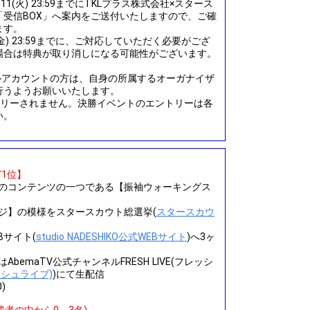
11(火) 23:59までにTKLプラス株式会社×スタース
受信BOX」へ案内をご送付いたしますので、ご確
ます。
4(金) 23:59までに、ご対応していただく必要がござ
場合は特典が取り消しになる可能性がございます。
ャルアカウントの方は、自身の所属するオーガナイザ
行うようお願いいたします。
トリーされません。決勝イベントのエントリーは各
い。
グ1位】
のコンテンツの一つである【振袖ウォーキングス
ジ】の模様をスタースカウト総選挙(
スタースカウ
EBサイト(
studio NADESHIKO公式WEBサイト
)へ3ヶ
emaTV公式チャンネルFRESH LIVE(フレッシ
レッシュライブ)
)にて生配信
)