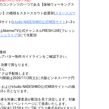
成者の中から0～3名)
のコンテンツの一つである【振袖ウォーキングス
ジ】の模様をスタースカウト総選挙(
スタースカウ
EBサイト(
studio NADESHIKO公式WEBサイト
)へ3ヶ
emaTV公式チャンネルFRESH LIVE(フレッシ
レッシュライブ)
)にて生配信
獲得
ルアバター制作ガイドラインをご確認下さい。
選と決勝で異なります。
せん。
イクは手配致します。
開催は2020/11/28(土)に大阪ビジネスパーク円
びstudio NADESHIKO公式WEBサイトへの掲
からの3ヶ月となります。
達成者を対象に審査員が配信を見て決定します。対象
3:59までに、本イベントページにて発表いたします。
26(水) 23:59までにTKLプラス株式会社×スタース