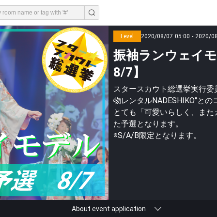
Level
2020/08/07 05:00 - 2020/0
振袖ランウェイモ
8/7】
スタースカウト総選挙実行委員
物レンタルNADESHIKO"
とても「可愛いらしく、また
た予選となります。
※S/A/B限定となります。
About event application