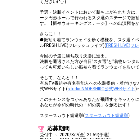
ください(^_-)
予選・決勝イベントにおいて勝ち上がられた方は、202
ーク円形ホールで行われるスタ選のステージで振
す。【振袖ウォーキングステージ】への出演権を
さらに！！
●振袖を着てランウェイを歩く模様を、スタ選イベン
ルFRESH LIVE(フレッシュライブ)(
FRESH LIVE
今回の予選に勝ち残り決勝に進出。
決勝を通過された方が当日"スタ選"と"着物レンタルN
っても可愛いらしい振袖を着てランウェイを歩い
そして、なんと！！
有名TV番組や有名芸能人への衣装提供・着付けなども手掛
式WEBサイト(
studio NADESHIKO公式WEBサイト
このチャンスをつかみあなたが飛躍するキッカケ
あなたが令和の時代の「和の美」を創るはず！
スタースカウト総選挙(
スタースカウト総選挙
)
応募期間
受付中 ～ 2020/8/7(金) 21:59(予選)