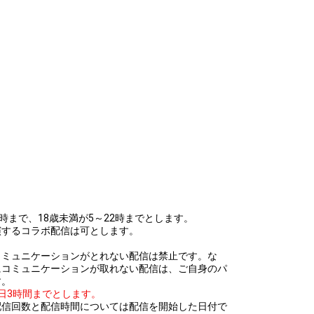
efrain from posting comments that may offend performers or
時まで、18歳未満が5～22時までとします。
演するコラボ配信は可とします。
コミュニケーションがとれない配信は禁止です。な
にコミュニケーションが取れない配信は、ご自身のパ
す。
日3時間までとします。
配信回数と配信時間については配信を開始した日付で