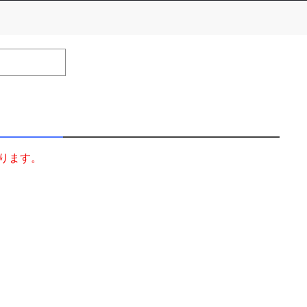
number of positions
Remarks
remaining
ります。