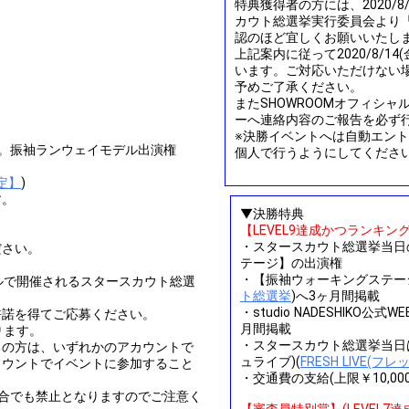
特典獲得者の方には、2020/8/
カウト総選挙実行委員会より「
認のほど宜しくお願いいたし
上記案内に従って2020/8/1
います。ご対応いただけない
予めご了承ください。
またSHOWROOMオフィシ
ーへ連絡内容のご報告を必ず
※決勝イベントへは自動エン
。振袖ランウェイモデル出演権
個人で行うようにしてくださ
定】
)
す。
▼決勝特典
【LEVEL9達成かつランキン
・スタースカウト総選挙当日
ださい。
テージ】の出演権
・【振袖ウォーキングステー
ホールで開催されるスタースカウト総選
ト総選挙
)へ3ヶ月間掲載
。
・studio NADESHIKO公式W
許諾を得てご応募ください。
月間掲載
ります。
・スタースカウト総選挙当日はAb
ちの方は、いずれかのアカウントで
ュライブ)(
FRESH LIVE(フ
カウントでイベントに参加すること
・交通費の支給(上限￥10,000
合でも禁止となりますのでご注意く