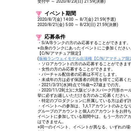
受付中 ～ 2020/8/23(日) 21:59(決勝)
イベント期間
2020/8/7(金) 14:00 ～ 8/7(金) 21:59(予選)
2020/8/21(金) 5:00 ～ 8/23(日) 21:59(決勝)
応募条件
・S/A/Bランクの方のみ応募することができます。
※自身のランクにあったイベントにご参加ください
【C/N/アマチュア限定】
(
振袖ランウェイモデル出演権【C/N/アマチュア限
・ソロアカウントの方のみ応募することができま
・女性の方のみ応募することができます。
・バーチャル配信者の応募は不可とします。
・未成年の方は必ず保護者の同意を得てご応募く
・2021/3/31(水)時点で16歳〜27歳までの方。
・2020/11/28(土)に大阪ビジネスパーク円形
挙に必ずお越しいただける方のみご応募ください
・特定のプロダクションに所属している方は必ず
・イベントへの参加は、1人1アカウントのみとな
グループのアカウントと個人のアカウントをお持
イベントに参加している期間中は、もう一方のア
はできません。
※同一のイベント、イベントが異なる、いずれの場