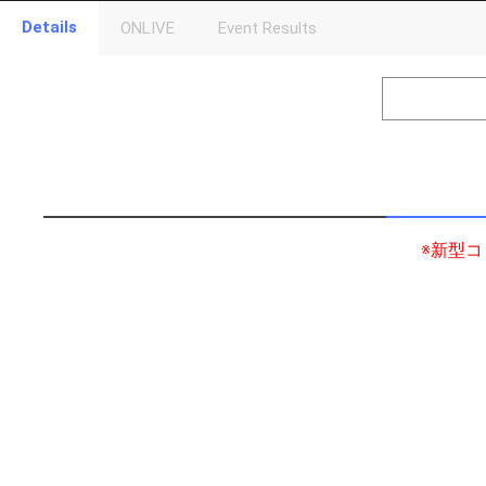
Details
ONLIVE
Event Results
Level
Points
1
0
Event Begins!
2
1000
まずは意気込
3
10000
振袖の想い入
4
50000
着物を着てラ
5
100000
審査員特別賞
※新型
6
150000
ランキング特
7
300000
ここからはラ
8
500000
オリジナルア
9
1000000
どこまでポイ
Gifting