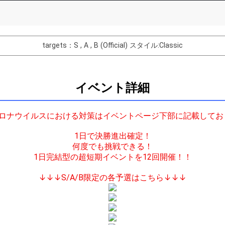
List of Goal
targets：S , A , B (Official)
スタイル:Classic
みを！
れはありますか？
イベント詳細
ンウェイを歩いてみたい？
獲得の最低条件達成！
コロナウイルスにおける対策はイベントページ下部に記載してお
典獲得の最低条件達成！
1日で決勝進出確定！
ンキング特典の獲得を目指そう！
何度でも挑戦できる！
1日完結型の超短期イベントを12回開催！！
バター制作権獲得！
ントを伸ばせるかチャレンジ！
↓↓↓S/A/B限定の各予選はこちら↓↓↓
Comments