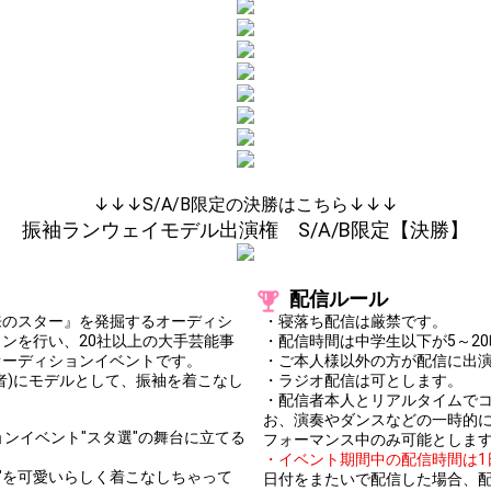
You can post comments. Please r
e Show Gold to purchase gifts
other users.
performer(s), the performer's
Close
↓↓↓S/A/B限定の決勝はこちら↓↓↓
振袖ランウェイモデル出演権 S/A/B限定【決勝】
配信ルール
来のスター』を発掘するオーディシ
・寝落ち配信は厳禁です。
ンを行い、20社以上の大手芸能事
・配信時間は中学生以下が5～20
オーディションイベントです。
・ご本人様以外の方が配信に出
者)にモデルとして、振袖を着こなし
・ラジオ配信は可とします。
・配信者本人とリアルタイムで
お、演奏やダンスなどの一時的
ンイベント"スタ選"の舞台に立てる
フォーマンス中のみ可能としま
・イベント期間中の配信時間は1
振袖"を可愛いらしく着こなしちゃって
日付をまたいで配信した場合、