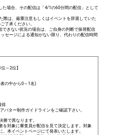
まで配信した場合、その配信は「4/1の60分間の配信」として
した際は、厳重注意もしくはイベントを辞退していた
めご了承ください。
て配信できない状況の場合は、ご自身の判断で振替配信
メッセージによる通知がない限り、代わりの配信時間
1位～2位】
成者の中から0～1名)
獲得
ルアバター制作ガイドラインをご確認下さい。
と決勝で異なります。
達成者を対象に審査員が配信を見て決定します。対象
:59までに、本イベントページにて発表いたします。