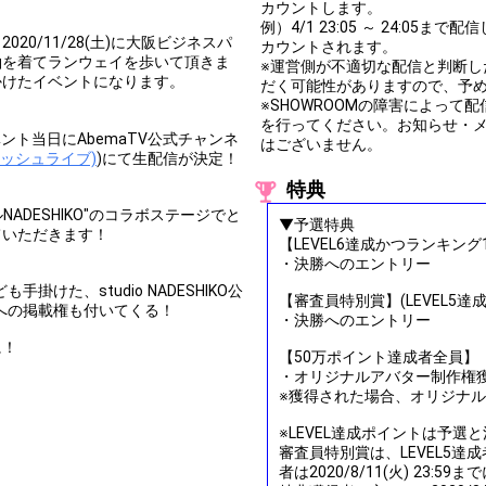
カウントします。
例）4/1 23:05 ～ 24:05
0/11/28(土)に大阪ビジネスパ
カウントされます。
袖を着てランウェイを歩いて頂きま
※運営側が不適切な配信と判断
かけたイベントになります。
だく可能性がありますので、予
※SHOWROOMの障害によっ
を行ってください。お知らせ・
ト当日にAbemaTV公式チャンネ
はございません。
(フレッシュライブ)
)にて生配信が決定！
特典
ADESHIKO"のコラボステージでと
▼予選特典
ていただきます！
【LEVEL6達成かつランキング
・決勝へのエントリー
けた、studio NADESHIKO公
【審査員特別賞】(LEVEL5達
)への掲載権も付いてくる！
・決勝へのエントリー
に！
【50万ポイント達成者全員】
・オリジナルアバター制作権
※獲得された場合、オリジナ
※LEVEL達成ポイントは予選
審査員特別賞は、LEVEL5
者は2020/8/11(火) 23