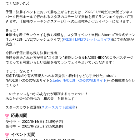
てください(^_-)
予選・決勝イベントにおいて勝ち上がられた方は、2020/11/28(土)に大阪ビジネス
パーク円形ホールで行われるスタ選のステージで振袖を着てランウェイを歩いて頂
きます。【振袖ウォーキングステージ】への出演権をかけたイベントになります。
さらに！！
●振袖を着てランウェイを歩く模様を、スタ選イベント当日にAbemaTV公式チャン
ネルFRESH LIVE(フレッシュライブ)(
FRESH LIVE(フレッシュライブ)
)にて生配信が
決定！
今回の予選に勝ち残り決勝に進出。
決勝を通過された方が当日"スタ選"と"着物レンタルNADESHIKO"のコラボステージ
でとっても可愛いらしい振袖を着てランウェイを歩いていただきます！
そして、なんと！！
有名TV番組や有名芸能人への衣装提供・着付けなども手掛けた、studio
NADESHIKO公式WEBサイト(
studio NADESHIKO公式WEBサイト
)への掲載権も付い
てくる！
このチャンスをつかみあなたが飛躍するキッカケに！
あなたが令和の時代の「和の美」を創るはず！
スタースカウト総選挙(
スタースカウト総選挙
)
応募期間
受付中 ～ 2020/8/16(日) 21:59(予選)
受付中 ～ 2020/8/23(日) 21:59(決勝)
イベント期間