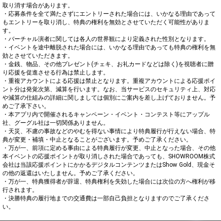
取り消す場合があります。

・応募条件を全て満たさずにエントリーされた場合には、いかなる理由であって
もエントリーを取り消し、特典の権利を無効とさせていただく可能性がありま
す。

・バーチャル演者に関しては各人の世界観により定義された性別となります。

・イベントを途中離脱された場合には、いかなる理由であっても特典の権利を無
効とさせていただきます。

・金銭、物品、その他プレゼント(チェキ、お礼カードなどは除く)を視聴者に贈
り応援を促進させる行為は禁止します。

・重複アカウントによる応援は禁止となります。重複アカウントによる応援ポイ
ント分は発覚次第、減算を行います。なお、当サービスのセキュリティ上、対応
や減算の仕組みの詳細に関しましては個別にご案内を差し上げておりません。予
めご了承下さい。

・本アプリ内で開催されるキャンペーン・イベント・コンテスト等にアップル
社、グーグル社は一切関係ありません。

・天災、不慮の事故などのやむを得ない事情により特典履行が行えない場合、特
典が変更・補填・中止となることがございます。予めご了承ください。

・万が一、前項に定める事由による特典履行が変更、中止となった場合、その他
本イベントの応援ポイントが取り消しされた場合であっても、SHOWROOM株式
会社は当該応援ポイントにかかるデジタルコンテンツまたはShow Gold、現金そ
の他の返還はいたしません。予めご了承ください。

・万が一、特典獲得者が辞退、特典権利を失効した場合には次位の方へ権利が移
行されます。

・決勝特典の履行地までの交通費は一部自己負担となりますのでご了承くださ
い。