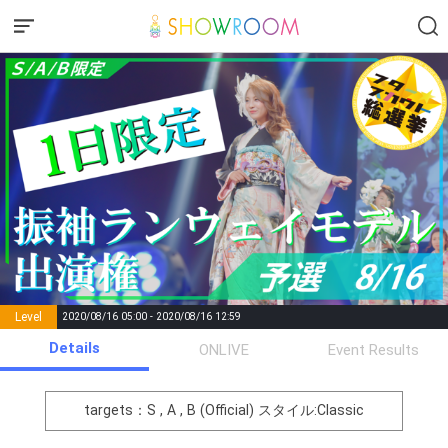
Level
2020/08/16 05:00 - 2020/08/16 12:59
number of
Details
ONLIVE
Event Results
Rema
Level
Points
List of Goal
positions
rks
remaining
1
0
Event Begins!
targets：S , A , B (Official)
スタイル:Classic
2
1000
まずは意気込みを！