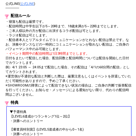
公式LINE(
公式LINE
)
---------------
配信ルール
・寝落ち配信は厳禁です。
・配信時間は中学生以下が5～20時まで、18歳未満が5～22時までとします。
・ご本人様以外の方が配信に出演するコラボ配信は可とします。
・ラジオ配信は可とします。
・配信者本人とリアルタイムでコミュニケーションがとれない配信は禁止です。な
お、演奏やダンスなどの一時的にコミュニケーションが取れない配信は、ご自身の
パフォーマンス中のみ可能とします。
・イベント期間中の配信時間は1日3時間までとします。
日付をまたいで配信した場合、配信回数と配信時間については配信を開始した日付
でカウントします。
例）4/1 23:05 ～ 24:05まで配信した場合、その配信は「4/1の60分間の配信」とし
てカウントされます。
※運営側が不適切な配信と判断した際は、厳重注意もしくはイベントを辞退していた
だく可能性がありますので、予めご了承ください。
※SHOWROOMの障害によって配信できない状況の場合は、ご自身の判断で振替配信
を行ってください。お知らせ・メッセージによる通知がない限り、代わりの配信時
間はございません。
特典
▼予選特典
【LEVEL6達成かつランキング1位～2位】
・決勝へのエントリー
【審査員特別賞】(LEVEL5達成者の中から0～1名)
・決勝へのエントリー