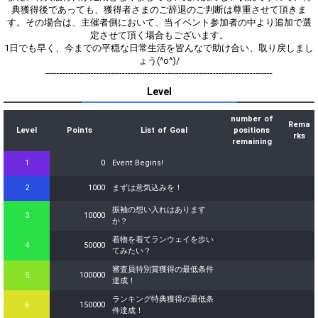
典獲得後であっても、獲得者さまのご辞退のご判断は尊重させて頂きま
す。その場合は、主催者側において、当イベント参加者の中より追加で選
定させて頂く場合もございます。
1日でも早く、今までの平穏な日常生活を皆んなで助け合い、取り戻しまし
ょう(^o^)/
--------------------------------------------------------------------------------
Level
number of
Rema
Level
Points
List of Goal
positions
rks
remaining
1
0
Event Begins!
2
1000
まずは意気込みを！
振袖の想い入れはあります
3
10000
か？
着物を着てランウェイを歩い
4
50000
てみたい？
審査員特別賞獲得の最低条件
5
100000
達成！
ランキング特典獲得の最低条
6
150000
件達成！