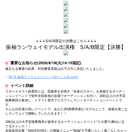
(available from 1 JPY)! When you
continue to send gifts to the
performer(s), the performer's
popularity ranking and your
ranking go up.
To cheer on performers, you can
send them gifts.
To send performers paid items,
you must use Show Gold.
↓↓↓S/A/B限定の決勝はこちら↓↓↓
振袖ランウェイモデル出演権 S/A/B限定【決勝】
Close
重要なお知らせ(2020/8/18(火)16:15追記)
厳正なる審査の結果、特別審査員賞は以下の方に決定いたしました。
・
[8/16 振袖ランウェイイベント]ゆーごんRoom!!
イベント詳細
スタースカウト総選挙とは、芸能界を目指す『未来のスター』を発掘するオーディ
ションイベントで毎年全国各地の会場でオーディションを行い、20社以上の大手芸
能事務所が参加し、ドラフト形式でスカウトしていくオーディションイベントで
す。
そんな注目度の高いイベントで、あなた(特典獲得者)にモデルとして、振袖を着こな
しランウェイで躍動していただきます！！
20社以上の大手芸能事務所が参加するオーディションイベント"スタ選"の舞台に立
てるチャンス！！
衣装提供企業『NADESHIKO』の看板メニュー"振袖"を可愛いらしく着こなしちゃっ