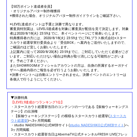
【50万ポイント達成者全員】
・オリジナルアバター制作権獲得
※獲得された場合、オリジナルアバター制作ガイドラインをご確認下さい。
※LEVEL達成ポイントは予選と決勝で異なります。
審査員特別賞は、LEVEL5達成者を対象に審査員が配信を見て決定します。対象
者は2020/8/18(火) 23:59までに、本イベントページにて発表いたします。
特典獲得者の方には、2020/8/18(火) 23:59までにTKLプラス株式会社×スター
スカウト総選挙実行委員会より「受信BOX」へ案内をご送付いたしますので、
ご確認のほど宜しくお願いいたします。
上記案内に従って2020/8/20(木) 23:59までに、ご対応していただく必要がござ
います。ご対応いただけない場合は特典が取り消しになる可能性がございま
す。予めご了承ください。
またSHOWROOMオフィシャルアカウントの方は、自身の所属するオーガナイ
ザーへ連絡内容のご報告を必ず行うようお願いいたします。
※決勝イベントへは自動エントリーされません。決勝イベントのエントリーは
各個人で行うようにしてください。
▼決勝特典
【LEVEL9達成かつランキング1位】
・スタースカウト総選挙当日のコンテンツの一つである【振袖ウォーキングス
テージ】の出演権
・【振袖ウォーキングステージ】の模様をスタースカウト総選挙(
スタースカ
ウト総選挙
)へ3ヶ月間掲載
・studio NADESHIKO公式WEBサイト(
studio NADESHIKO公式WEBサイト
)へ
3ヶ月間掲載
・スタースカウト総選挙当日はAbemaTV公式チャンネルFRESH LIVE(フレッ