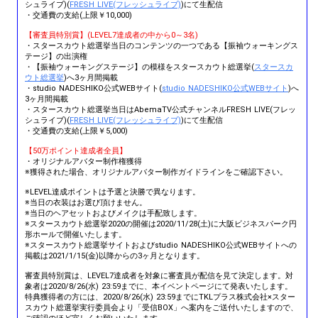
シュライブ)(
FRESH LIVE(フレッシュライブ)
)にて生配信
・交通費の支給(上限￥10,000)
【審査員特別賞】(LEVEL7達成者の中から0～3名)
・スタースカウト総選挙当日のコンテンツの一つである【振袖ウォーキングス
テージ】の出演権
・【振袖ウォーキングステージ】の模様をスタースカウト総選挙(
スタースカ
ウト総選挙
)へ3ヶ月間掲載
・studio NADESHIKO公式WEBサイト(
studio NADESHIKO公式WEBサイト
)へ
3ヶ月間掲載
・スタースカウト総選挙当日はAbemaTV公式チャンネルFRESH LIVE(フレッ
シュライブ)(
FRESH LIVE(フレッシュライブ)
)にて生配信
・交通費の支給(上限￥5,000)
【50万ポイント達成者全員】
・オリジナルアバター制作権獲得
※獲得された場合、オリジナルアバター制作ガイドラインをご確認下さい。
※LEVEL達成ポイントは予選と決勝で異なります。
※当日の衣装はお選び頂けません。
※当日のヘアセットおよびメイクは手配致します。
※スタースカウト総選挙2020の開催は2020/11/28(土)に大阪ビジネスパーク円
形ホールで開催いたします。
※スタースカウト総選挙サイトおよびstudio NADESHIKO公式WEBサイトへの
掲載は2021/1/15(金)以降からの3ヶ月となります。
審査員特別賞は、LEVEL7達成者を対象に審査員が配信を見て決定します。対
象者は2020/8/26(水) 23:59までに、本イベントページにて発表いたします。
特典獲得者の方には、2020/8/26(水) 23:59までにTKLプラス株式会社×スター
スカウト総選挙実行委員会より「受信BOX」へ案内をご送付いたしますので、