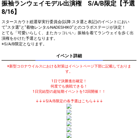
振袖ランウェイモデル出演権 S/A/B限定【予選
振袖の想い入れはあります
3
10000
8/16】
か？
着物を着てランウェイを歩い
スタースカウト総選挙実行委員会(以降:スタ選と表記)のイベントにおい
4
50000
てみたい？
て"スタ選"と"着物レンタルNADESHIKO"とのコラボステージが決定！
とても「可愛いらしく、またカッコいい」振袖を着てランウェイを歩く出
審査員特別賞獲得の最低条件
5
100000
達成！
演権をかけた予選となります。
※S/A/B限定となります。
ランキング特典獲得の最低条
6
150000
件達成！
イベント詳細
ここからはランキング特典の
7
300000
獲得を目指そう！
※新型コロナウイルスにおける対策はイベントページ下部に記載しておりま
オリジナルアバター制作権獲
す。
8
500000
得！
1日で決勝進出確定！
どこまでポイントを伸ばせる
何度でも挑戦できる！
9
1000000
かチャレンジ！
1日完結型の超短期イベントを12回開催！！
↓↓↓S/A/B限定の各予選はこちら↓↓↓
Gifting
Comments
Throw gifts to the stage and join
You can post comments. Please
the live performance.
refrain from posting comments
First, try throwing free Stars
that may offend performers or
(once a day)! You can also charge
other users.
Show Gold to purchase gifts