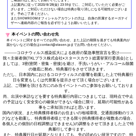
ご確認のほど宜しくお願いいたします。
上記案内に従って2020/8/28(金) 23:59までに、ご対応していただく必要がご
ざいます。ご対応いただけない場合は特典が取り消しになる可能性がございま
す。予めご了承ください。
またSHOWROOMオフィシャルアカウントの方は、自身の所属するオーガナイ
ザーへ連絡内容のご報告を必ず行うようお願いいたします。
本イベントの問い合わせ先
本イベントに関するすべてのお問い合わせ、また上記の期限を過ぎても特典案内が
届かないなどの場合はcontact@stasen.jpまでお問い合わせください。
----------コロナウィルス感染拡大による政府の緊急事態宣言を受け----------
我々主催者側(TKLプラス株式会社×スタースカウト総選挙実行委員会)とし
ましては、3密(密閉・密集・密接)を避け、手洗いうがい・アルコール除菌
の徹底に努め、特典履行をさせて頂きます。
ただし、日本国内におけるコロナウィルスの影響を勘案した上で特典履行
日を変更もしくは代替案を提示させて頂く場合がございます。
上記、ご理解を頂ける方にのみ当イベントへのご参加をお願いしておりま
す。
尚、出演や来訪などを要する特典履行内容につきましては、現時点で中止
の予定はなく安全安心の確保ができない場合に限り、延期の可能性がある
事をご承知頂ければと思います。
国内の状況、また特典獲得者様のお住まいの地域環境、交通面(移動のリス
ク)などを勘案し、特典獲得者様とできる限り(特典獲得者が複数名の場合、
各個人との個別の日程調整はできません)の調整をさせて頂きました上で特
典履行して参ります。
また、特典履行日が延期となりましても、先の読めない状況ですので、特