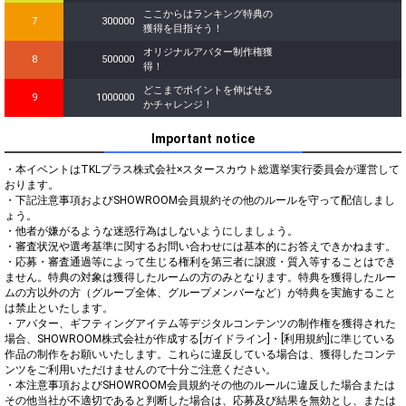
ここからはランキング特典の
7
300000
獲得を目指そう！
オリジナルアバター制作権獲
8
500000
得！
どこまでポイントを伸ばせる
9
1000000
かチャレンジ！
Important notice
・本イベントはTKLプラス株式会社×スタースカウト総選挙実行委員会が運営して
おります。

・下記注意事項およびSHOWROOM会員規約その他のルールを守って配信しまし
ょう。

・他者が嫌がるような迷惑行為はしないようにしましょう。

・審査状況や選考基準に関するお問い合わせには基本的にお答えできかねます。

・応募・審査通過等によって生じる権利を第三者に譲渡・質入等することはでき
ません。特典の対象は獲得したルームの方のみとなります。特典を獲得したルー
ムの方以外の方（グループ全体、グループメンバーなど）が特典を実施すること
は禁止といたします。

・アバター、ギフティングアイテム等デジタルコンテンツの制作権を獲得された
場合、SHOWROOM株式会社が作成する[ガイドライン]・[利用規約]に準じている
作品の制作をお願いいたします。これらに違反している場合は、獲得したコンテ
ンツをご利用いただけませんので十分ご注意ください。

・本注意事項およびSHOWROOM会員規約その他のルールに違反した場合または
その他当社が不適切であると判断した場合は、応募及び結果を無効とし、または