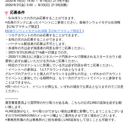
2020/8/16(日) 14:00 ～ 8/16(日) 21:59(予選)
2020/8/21(金) 5:00 ～ 8/23(日) 21:59(決勝)
応募条件
・S/A/Bランクの方のみ応募することができます。
※自身のランクにあったイベントにご参加ください。振袖ランウェイモデル出演権
【C/N/アマチュア限定】
(
振袖ランウェイモデル出演権【C/N/アマチュア限定】
)
・ソロアカウントの方のみ応募することができます。
・女性の方のみ応募することができます。
・バーチャル配信者の応募は不可とします。
・未成年の方は必ず保護者の同意を得てご応募ください。
・2021/3/31(水)時点で16歳〜27歳までの方。
・2020/11/28(土)に大阪ビジネスパーク円形ホールで開催されるスタースカウト総
選挙に必ずお越しいただける方のみご応募ください。
・特定のプロダクションに所属している方は必ず許諾を得てご応募ください。
・イベントへの参加は、1人1アカウントのみとなります。
グループのアカウントと個人のアカウントをお持ちの方は、いずれかのアカウント
でイベントに参加している期間中は、もう一方のアカウントでイベントに参加する
ことはできません。
※同一のイベント、イベントが異なる、いずれの場合でも禁止となりますのでご注意
ください。
---------------
運営審査委員より質問等のやり取りがある為、こちらの公式LINEの追加を必ずお願
い致します。
※LINE追加がなく、やり取りができない場合は審査に影響してしまうこともございま
すのでSHOWROOMのメッセージ欄よりご案内をさせて頂く場合がございます。
※事務所所属の方は事務所のご担当者様にLINE追加をして頂くことも可能です。