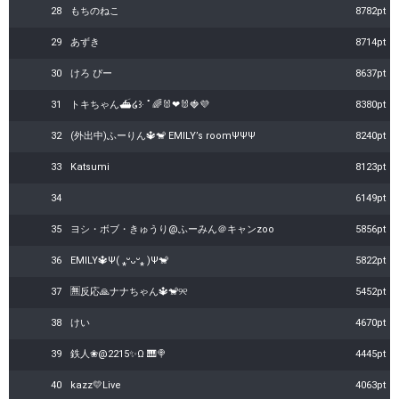
28
もちのねこ
8782pt
29
あずき
8714pt
30
けろ ぴー
8637pt
31
トキちゃん⛴໒꒱· ﾟ🌈🐰❤🐰🍓💜‪
8380pt
32
(外出中)ふーりん🔱🐒 EMILY’s roomΨΨΨ
8240pt
33
Katsumi
8123pt
34
6149pt
35
ヨシ・ボブ・きゅうり@ふーみん＠キャンzoo
5856pt
36
EMILY🔱Ψ( ⁎ᵕᴗᵕ⁎ )Ψ🐒
5822pt
37
🈚️反応🙏ナナちゃん🔱🐒୨୧
5452pt
38
けい
4670pt
39
鉄人❀@2215✨Ω 🎹🍭
4445pt
40
kazz💛Live
4063pt