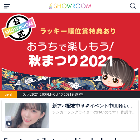
Level
Oct 4, 2021 6:00 PM - Oct 10, 2021 9:59 PM
新アバ配布中👙💕イベント中❤️‍🔥ゆい
の’s LIVE🎹🍭
シンガーソングライターのゆいのです！ 作詞作曲編曲をした５曲が音楽配信サービスにてリリース中です！｢All SNS｣のバナーから飛んで聴いてね😊 3歳の頃から曲を作るのが好きで今ではオリジナル曲が130曲以上あります✨ ゆいのの音楽をたくさんの人に聴いてもらいたい🎶💕 名前 : ゆいの 生年月日 : 3月10日 出身: 大阪 血液型 : A型 特技 : ピアノ耳コピ、エレクトーン、ドラム、ギター 身長 : 153㎝ 2021/11/7 ゆいの’s 1nd ONE MAN LIVE in Osaka 2022/11/6 ゆいの’s 2nd ONE MAN LIVE in Tokyo ・TikTokコンテスト 作詞作曲『推しまっくす』優秀音源に選出 ・フジテレビ「ミレニアガール」にて『推しまっくす』紹介 ・『ヴァンパイア男子寮』イメージソングコンテスト 作詞作曲『luna plena』優秀賞 ・少女漫画誌『なかよし6月号』掲載 mysta↓ https://appweb.mysta.tv/web/share/profile?id=1092776&creative=2022-0115-0109 ●ゆいのを応援してくれる人は、名前の後ろに｢🎹🍭｣を付けてくれると嬉しいです( ⸝⸝>ᴗ<⸝⸝ ) ｢@ゆいの🎹🍭｣って付けてくれるともっと嬉しい(///ω///)♡ ⭐️ゆいのるーむのお願い🙏🏻 ・ゆいのとリスナーさんが楽しめるルームにすること。 ・配信中やファンルームにゆいのとリスナーさんが嫌な気持ちになるコメントを書かないこと。書いてるのを見たら削除しますのでご了承ください。 ・リスナーさん同士で挨拶、会話をしないこと。 ・ゆいのに要望を書かないこと。あれこれ要望されても対応できないのでご理解ください。 下の『All SNS』のバナーからSNSのフォローや音楽配信サービスのダウンロードもよろしくお願いします💞 Xは2つアカウントがあるので、『ALLSNS』の方の新しいアカウントをフォローしてね꒰՞˶ˊᵕˋ˶՞꒱ フリーで活動中です🌼 プレゼントの宛先はこちら✨↓ 〒176-0001 東京都練馬区練馬2-10-10 CANON RECORDINGS内 ゆいの