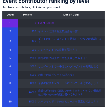
Event contributor ranking by level
To check contributers, click Accomplishment.
Level
Points
List of Goal
1
0
Event Begins!
2
250
イベントに対する意気込みを一言！
ギフトのお礼、コメントを見逃していないか確認しよ
3
500
う！
4
1000
このイベントでの目標を語ろう！
5
2000
自分の自己紹介の仕方を見直してみよう！
6
3000
このイベントで一番ほしいプレゼントを発表しよう！
7
5000
お祭りのエピソードを語ろう！
8
8000
今後の配信スケジュールについて、考えてみよう！
自分の何を知ってほしいのか！わかりやすく、優先順
9
10000
位の高いものから順に書いてみよう！
10
15000
スペシャルギフトのお礼コールを見直してみよう！