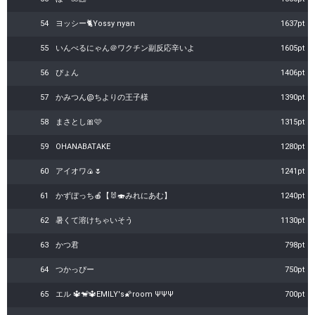
54
ヨッシー🐈Yossy nyan
1637pt
55
いんべるにゃん＠ワクチン副反応辛いよ
1605pt
56
ぴょん
1406pt
57
かみつん@ちよりの王子様
1390pt
58
まさとし🎀🩷
1315pt
59
OHANABATAKE
1280pt
60
アイオワ🍙🌷
1241pt
61
かずぼっち🍎【🐰🍣みれにあむ】
1240pt
62
暑くて溶けちゃいそう
1130pt
63
かつ君
798pt
64
つかっぴー
750pt
65
エル 🔱🐒🔱EMILY's🌠room ΨΨΨ
700pt