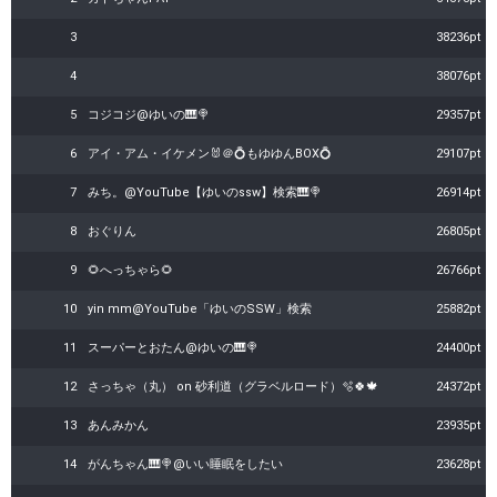
3
38236pt
4
38076pt
5
コジコジ@ゆいの🎹🍭
29357pt
6
アイ・アム・イケメン🐰＠💍もゆゆんBOX💍
29107pt
7
みち。@YouTube【ゆいのssw】検索🎹🍭
26914pt
8
おぐりん
26805pt
9
‪🌻へっちゃら🌻
26766pt
10
yin mm@YouTube「ゆいのSSW」検索
25882pt
11
スーパーとおたん@ゆいの🎹🍭
24400pt
12
さっちゃ（丸） on 砂利道（グラベルロード）🫧🍀🍁
24372pt
13
あんみかん
23935pt
14
がんちゃん🎹🍭@いい睡眠をしたい
23628pt