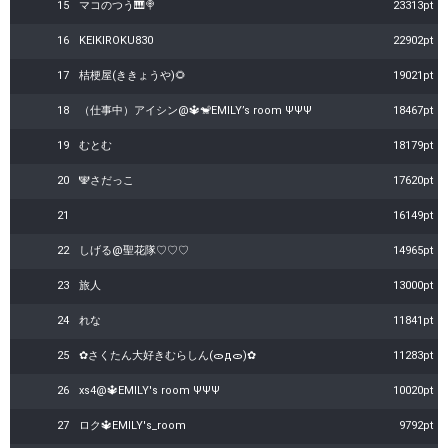
15
マコのつう🎹🍭
23313pt
16
KEIKIROKU830
22902pt
17
桔梗屋(ききょうや)🌻
19021pt
18
（仕事中）アイシン@🔱🐒EMILY’s room ΨΨΨ
18467pt
19
むとむ
18179pt
20
🕎さだっこ
17620pt
21
16149pt
22
しげる@聖花隊♡♡♡
14965pt
23
旅人
13000pt
24
れな
11841pt
25
✿さくたん大好きむらしん(ᯣдᯣ)✿
11283pt
26
xs4@🔱EMILY's room ΨΨΨ
10020pt
27
ロク🔱EMILY's_room
9792pt