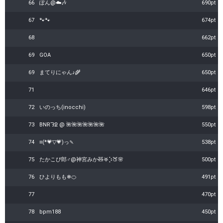
66
ぽん@☁️🎶
690pt
67
🐾🐾
674pt
68
662pt
69
GOA
650pt
69
まてりにゃん♪🌾
650pt
71
646pt
72
いのっち(inocchi)
598pt
73
BNRᘊᘖ @ 🌺🌺🌺🌺🌺🌺🌺
550pt
74
≡(*💗▽💗)っ🍡
538pt
75
たかこぴ郎♂@神宮みか🧸𖤐⡱🍑🌸
500pt
76
ひよりもも❄🍊
491pt
77
470pt
78
bpm188
450pt