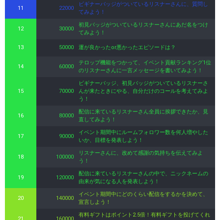
ビギナーバッジがついているリスナーさんに、質問し
11
22000
てみよう！
初見バッジがついているリスナーさんにあだ名をつけ
12
30000
てみよう！
13
50000
運が良かったor悪かったエピソードは？
テロップ機能をつかって、イベント貢献ランキング1位
14
60000
のリスナーさんに一言メッセージを書いてみよう！
ビギナーバッジ、初見バッジがついているリスナーさ
15
70000
んが来たときにやる、自分だけのコールを考えてみよ
う！
配信に来ているリスナーさん全員に挨拶できたか、見
16
80000
直してみよう！
イベント期間中にルームフォロワー数を何人増やした
17
90000
いか、目標を発表しよう！
リスナーさんに、改めて感謝の気持ちを伝えてみよ
18
100000
う！
配信に来ているリスナーさんの中で、ニックネームの
19
120000
由来が気になる人を発表しよう！
イベント期間中にどのくらい配信をするかを決めて、
20
140000
宣言しよう！
有料ギフトはポイント2.5倍！有料ギフトを投げてくれ
21
160000