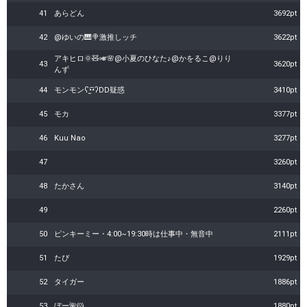
41
あらどん
3692pt
42
@ゆいの🎹🍭激推しッチ
3622pt
アキヒロ🌞🧸🎺🌸@小夏のひなた♪@かをるこ@りり
43
3620pt
んず
44
モンモンʕ•̫͡•ʔDD疑惑
3410pt
45
モカ
3377pt
46
Kuu Nao
3277pt
47
3260pt
48
たかさん
3140pt
49
2260pt
50
ピンキーミー・4:00~19:30時は仕事中・無音中
2111pt
51
たぴ
1929pt
52
タイガー
1886pt
53
ぼー🌺‪🐹
1880pt