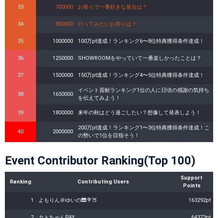
33
700000
お祭りで一番好きな屋台は？
34
800000
行ってみたいお祭りは？
35
1000000
100万pt達成！ランキング6〜8位特典獲得条件達成！
36
1250000
SHOWROOMをやっていて一番楽しかったことは？
37
1500000
150万pt達成！ランキング4〜5位特典獲得条件達成！
イベント貢献ランキング1位の人に日頃の感謝の気持ち
38
1650000
を伝えてみよう！
39
1800000
来年の秋はどう過ごしたい？想像して発表しよう！
200万pt達成！ランキング1〜3位特典獲得条件達成！こ
40
2000000
の勢いで1位を目指そう！
Event Contributor Ranking(Top 100)
Support
Ranking
Contributing Users
Points
1
よもりん＠ゆいの🎹🍭🍑
163292pt
2
カトちゃんPAY
64373pt