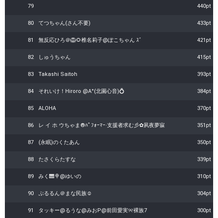
79
440pt
80
てつちゃん(さん不要)
433pt
81
無反応ひろ＠🦁🌻椎名莉子@ぽこちゃん ｽﾞ
421pt
82
しゅうちゃん
415pt
83
Takashi Saitoh
393pt
84
ㅤそれいけ！ㅤHiroro @A°(北園心音)💍
384pt
85
ALOHA
370pt
86
レ イ ホ ウちゃま®ﾊﾟﾌｫｰﾏｰ·支援者求む彡✿夙夜夢寐
351pt
87
(永眠)のくたあん
350pt
88
たさくらたすな
339pt
89
みく🎹🍭@ゆいの
310pt
90
ぷるるん＠まな民族☺︎
304pt
91
タッキー@るうな@みおP@前田愛実୨୧‬‬裸族7
300pt