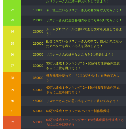
たリスナーさんに精一杯お礼をしてみよう！
22
180000
今、壇上にいるリスナーさんの名前を呼んでみよう！
23
200000
リスナーさんに全国各地の秋まつりを聞いてみよう！
ルームプロフィールに書いてある文章を見直してみよ
24
220000
う！
配信に来ているリスナーさんの中で、自分が気になっ
25
260000
たアバターを着ている人を発表しよう！
26
280000
リスナーさんの好きなところを3つ発表しよう！
30万pt達成！ランキング16〜20位特典獲得条件達成！
27
300000
さらに上位を目指そう！
投票機能を使って、「〇〇の秋No.1」を決めてみよ
28
350000
う！
40万pt達成！ランキング12〜15位特典獲得条件達成！
29
400000
さらに上位を目指そう！
30
450000
リスナーさんとの思い出をノートに書いてみよう！
31
500000
50万pt達成！オリジナルアバター制作権獲得！
60万pt達成！ランキング9〜11位特典獲得条件達成！さ
32
600000
らに上位を目指そう！