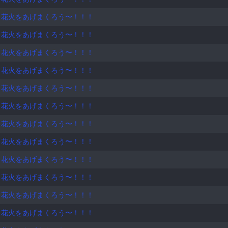
0万pt✨ 3日26万pt✨ 4日37万pt✨ 5日41万pt✨ 6日50万pt
！花火をあげまくろう〜！！！
ーン(1万pt)でアバ権を皆さまから頂きました。私の願いを叶えて下さった皆様 本
！花火をあげまくろう〜！！！
万pt✨クマイベント ランキング2位✨ 13日…30万pt✨ 14日…50万pt✨クマイベント ラン
した。 16日…80万pt✨ 17日…90万pt✨ 18日…100万pt✨ 
！花火をあげまくろう〜！！！
ベに参加したおさむさん。共に最後まで駆け抜けられた事に感謝♡ 🌺令和5年 🌸8月 21日～9月3日
！花火をあげまくろう〜！！！
、星)が廃止にて最後のアバ権目標イベント。 21日…初枠 5万pt✨ 22日…10万pt✨ 26日…30
て下さってありがとうございました。大きくて綺麗な花火と最後のアバ権
！花火をあげまくろう〜！！！
得！皆様 沢山の優しさと温かい声援で私を支えて下さってありがとうござい
！花火をあげまくろう〜！！！
。H様、ありがとうございました。私の願いを叶えて下さった皆様 ありがとうございました♡ 
参加。 どうしてもハリセンボンをアバターにしたくてアバ権目標に。 7
！花火をあげまくろう〜！！！
なりました。念願の宝物(アバ権獲得)をプレゼントして下さってありがとう
ました。みんなに感謝です♡ ♡みんなが温かく支えてくれたから素敵なアバ権、素敵なプレゼント🧸♡🧸を頂
！花火をあげまくろう〜！！！
温もりをありがとう❣️☺️ ✼••┈┈┈┈••✼••┈┈┈┈••✼✼••┈┈┈┈••✼•• 最後まで読んで下さってありがとうござい
！花火をあげまくろう〜！！！
も沢山の幸福が訪れますように🙏💭💗
！花火をあげまくろう〜！！！
！花火をあげまくろう〜！！！
！花火をあげまくろう〜！！！