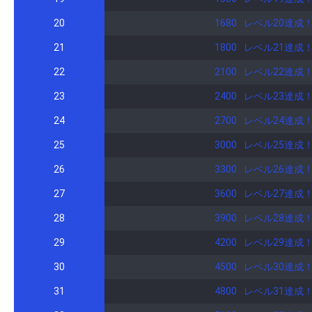
くれてありがとう。大好き♡ 🌸 8月 9日 カラオケイベント配信。B4ランクをプレゼントして下さってありがとうございました。私の願いを叶えてくれて 感謝です♡ 🌸10月 3
日～BDイベント参加配信。 初日で1
20
1680
レベル20達成
いました♡ 13日焼き芋🍠キャンペ
21
1800
レベル21達成
クマ🧸イベ(アバ権×クマ🧸) 初回～…20
さいました。皆様 ありがとうございま
22
2100
レベル22達成
とうございました。とっても嬉しい。一緒にクマイ
23
2400
レベル23達成
イベントに参加でアバ権目標。9月で無料ギフト(種
の優しさと温かい声援で私を支え
24
2700
レベル24達成
60万pt✨️ちびクマちゃん獲
25
3000
レベル25達成
ましょう！と私の背中を押して下さりました
の一週間で記念の誕生日イベント
26
3300
レベル26達成
いました。とっても嬉しい一日に
27
ありがとうございました。沢山のお力添えをありがとうござい
3600
レベル27達成
くことができました🥰 心から感謝を申し上げます😌♡沢山の優しさと
28
3900
レベル28達成
ます。 あなたの元にこれから
29
4200
レベル29達成
30
4500
レベル30達成
31
4800
レベル31達成