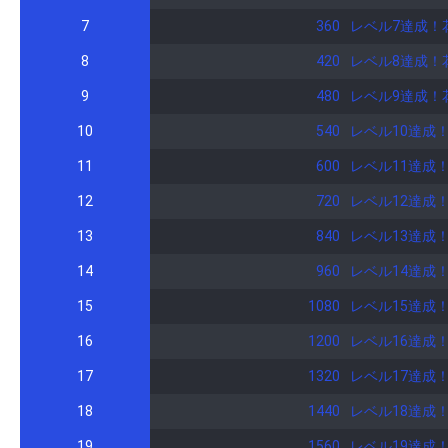
ありがとうございます。そして
7
360
レベル7達成！
二人が背中を押してくれたから沢山の心
e.com/room/profile?room_id=263858 ✼••┈┈••✼••┈┈••✼••┈┈••✼••┈┈••✼✼✼ ✩.*˚大丈夫✩.*˚ 涙を流した君にしか 浮かべられない笑顔が
8
420
レベル8達成！
ちた分だけ強くなる 変わりたいのに変われない日々 本当の気持ちから毎日少しずつ逃げた 見えないフリや聞こえないフリで 綺麗事ならべても自分は騙しきれなくて 負けそ
9
480
レベル9達成！
うな心抱えても僕らは笑う無理して笑うけど きっと涙を流した君にしか浮かべられない笑顔がある たまには泣いても大丈夫 
数えきれぬほど乗り越える 強がらなくても大丈夫 こ
10
540
レベル10達成
つけば引いてしまってる 自分で選んだ道なんだからって誰に
11
600
レベル11達成
しか迎えられない明日がある 見
強くなれる 世界は涙じゃ変わらない でも君は変わってゆけるさ そう僕もちっぽけでも踏み出していくよ 胸を張って君だけじゃない僕ら一人じゃない そうさ 涙を流した君に
12
720
レベル12達成
しか浮かべられない笑顔がある 
13
840
レベル13達成
る強くなる 強くなれる 大丈夫 ♬ wacci ♬ さん 精神的に不安定な状態に陥った時に ずっとリピートして聴いています。気になった方が居たら是非聴いてみて下さいね♡ ✼••
┈┈••✼••┈┈••✼••┈┈••✼••┈┈••✼✼••┈┈•• ♡ハピネス♡ 余裕がなくて優しくなれない そんな時でもちゃんと分かってくれてくれている人がいる 周りを見渡
14
960
レベル14達成
も嫌なニュースだけじゃない 本当は溢れてる たくさんの笑顔がほら こっち向いて 君が笑えばこの世界中にもっともっと幸せが広がる 君が笑えばすべてが良くなる この手で
15
1080
レベル15達成
その手でつながる 君と過ごしている時間をとくべつだとか思ってなかった でも1人になったときなんか分かった気がした 一緒にいれることの幸せ 本当に君に会えて良かった
どんなに嫌な1日だって君の笑顔で最高になっちゃう この星降
16
1200
レベル16達成
この手で その手で つながる 街中が光に包まれてく 君の所にも届いて欲しい 輝く粉雪 This winter また君を笑わせたい 君が笑えばこの世界中に もっともっと 幸せが広がる
17
1320
レベル17達成
君が笑えばすべてが良くなる この手で その手で つながる 君が笑えばこの世界中に もっと もっと 幸
♬ さん この歌を聴くと心が温かくなる。そして元気になれる♡ ♬*゜*•.¸¸✿ ♬*゜*•.¸¸♪*•.¸¸✿ ♬*♬*゜ 🌺令和4年 🌸7月 4日～初スタダイベント参加配信。 5日… 1位✨皆様の
18
1440
レベル18達成
温かい応援で初アバター権を獲得
19
1560
レベル19達成