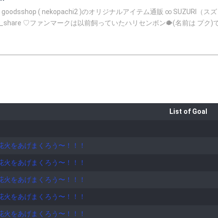
 )のオリジナルアイテム通販 ∞ SUZURI（スズリ) https://suzuri.jp/nekopachi2?utm_source=twitter&utm_m
を描いて下さったお友達です。ちーちゃ
️♡また大事な宝物が増えた♡感謝だよ♡ ❁⃘ちーの放課後保健室🐥🍒 https://w
┈••✼✼••┈┈•• 🌸自己紹介🌸 ♡名前…愛琉(あいる)です。 ♡性格♡ 天然(←友達から言
、涙脆い、気象病 ♡趣味♡ カラオケ、ドライブ、旅行、映画鑑賞、ゲーム、読書、ショッピング、ネット
フォローして下さっている皆様、ありがとうございます☺️ 私と出会って下さってあり
までで終了。 1位🏅…96㌽ Mちゃんさま♡ 2位🥈…86㌽ Hさま♡ 3位🥉…59㌽ Jさま♡ そして
List of Goal
のリスナー様がみて不愉快になる発言や誹謗中傷は控えて頂けるようご協
ま、ありがとうございます♡感謝です♡😭 ✼••┈┈┈┈••✼••┈┈┈┈••✼✼••┈┈┈┈••✼✼✼••┈ ♡生い立ち♡ 私
花火をあげまくろう〜！！！
不慣れな為 沢山辛い思い、悲しい思いもしてきた中で心が耐えきれな
れた大事な、お友達に出会えたことで私は救われました。気持ちを隠さ
花火をあげまくろう〜！！！
だから今度は、私が橋渡しになれるように心の支えになりたい。そう思
んながとっても心温かくて優しくて。だから優しくなれるんだ。私と出
花火をあげまくろう〜！！！
た。当時は無料ギフト(種、星)があって集めている
花火をあげまくろう〜！！！
同士が楽しくしている様子を見て憧れを抱きました。そして私に優しく
気持ちが日に日に強くなり、今に至ります。そして沢山の方々と巡り会
花火をあげまくろう〜！！！