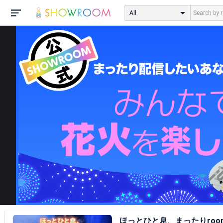
All
ほっとひと息、まったりroo