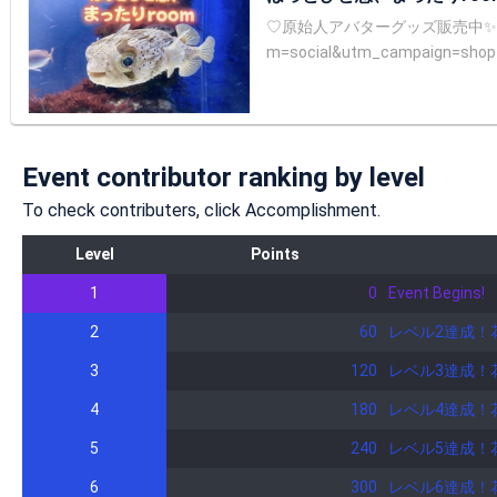
♡原始人アバターグッズ販売中✨ goodsshop ( nekopachi2
m=social&utm_campaign=shop_share ♡ファンマークは以前飼っていたハリセンボン🐡(名前は プク)です。ハリセンボンアバター
ん、プクを可愛く描いてくれてありがとう☺
95385 ♡ルーム画像はSRで出会えたお友達のひまわりん様が作成してプレゼントをして下さいました😭♡ ひまわりんさん、プクをとっても素敵な男前に仕上げて下さって
ありがとうございます☺️また大事な宝物が増えた♡感謝だよ♡ ✼••┈┈••✼••┈┈••✼••┈┈••✼••┈
われる)、話し下手＆口下手、怖がりだけど心霊話好き、HSP気質
Event contributor ranking by level
サーフィン、魚釣り ♡苦手な事♡ 高所恐怖症、閉所恐怖症、集合体恐怖症 ♡座右の銘♡ ALL FOR YOU☆It's my Pleasure ✼••┈┈••✼••┈┈••✼••┈┈••✼••┈┈••✼✼••┈┈•✼ ♡沢山の
配信者さんが居られる中で私のルームを
To check contributers, click Accomplishment.
ポイント…2024年3月3日〜2025年9月30日
Level
Points
りがとうご ざいました♡ ✼••┈┈••✼••┈┈••✼••┈┈••✼••┈┈••✼✼••┈┈•✼ ※注意事項※ 遊びに来て下さる皆様が時間を忘れて楽しく過ごして頂きたい、そして温もりのあるアット
ホームなルームにしたいので他
1
0
Event Begins!
にしたい！と私の願いを叶え続けて下さっているリスナーの皆さ
2
60
レベル2達成！
頃からコミュ障で人と接する事が
頃、私の人生を大きく変えてく
3
120
レベル3達成！
通して知りました。感謝だよ😭
4
から。私に関わってきてくれたみ
180
レベル4達成！
しい思いをしてきたからこそ自分の糧になる。 ♡配信者になろうと思ったキッカケ♡ 元々リスナーで活動をしていまし
5
240
レベル5達成！
時、配信者さんとリスナーさん
出して想いを伝えたい！という
6
300
レベル6達成！