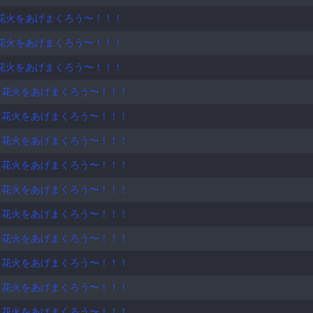
ルームを作りたい！と呟いた時、私の背中を優しく押してくれた大切な
花火をあげまくろう〜！！！
温かい友達に巡り会えました。感謝です☺️ ❁⃘ひでっち倶楽部🦌🍑~もっと愛粋華
ある そのままの君で大丈夫 こぼれお
花火をあげまくろう〜！！！
花火をあげまくろう〜！！！
素直になっても大丈夫 生きていくだけで人は皆
ぼれおちた分だけ強くなる 強くなる 強くなれる 大丈夫 誰かの理想になろうとしすぎて越えられないボーダーライ
！花火をあげまくろう〜！！！
も頼れずに一人ぼっちで戦ってる プライドや夢を守るため僕らは笑う 無理して笑うけど でもね 涙を流した君に
！花火をあげまくろう〜！！！
守っているから大丈夫 焦らなくたって大丈夫 生きていくなかで人は皆幾
！花火をあげまくろう〜！！！
転んで泣いても大丈夫 素直になっても大丈夫 生きていくだけで人は皆 
！花火をあげまくろう〜！！！
せばいろんなドラマ で
！花火をあげまくろう〜！！！
！花火をあげまくろう〜！！！
る夜も 一緒に眺めていたい 君が笑えばこの世界中にもっともっと 幸せが広がる 君が笑えばすべてが良くなる
！花火をあげまくろう〜！！！
！花火をあげまくろう〜！！！
せが広がる 君が笑えばすべてが良くなる この手で その手でつながる ♬ AI
！花火をあげまくろう〜！！！
。 17日…初スタダイベント1位で終了。沢山の優しさと温かさで私を
！花火をあげまくろう〜！！！