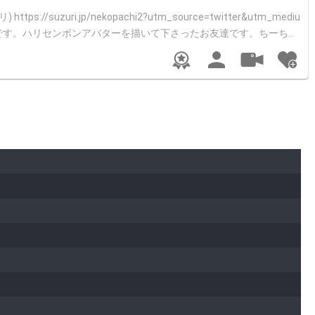
ediu
ww.showroom-live.com/room/profile?room_id=4
がとうございます🥹 ❁⃘過去でのクイズ配信 姫
クイズに参加して下さった皆さま、あ
力を宜しくお願い致します。そして…ルームを温もりのある雰囲気
は幼い
くなり、生命を絶とうと決心したこともありました。ですが高校生の
ずに伝えたら分かってくれる、私の心に寄り添ってくれる事を友達を
えるのは、みんなとの出会いの中で、大切なことに気づかせてくれた
会ってくれて、ありがとう♡心から感謝です。 沢山の辛い思い、悲
して下さる皆様にコメントで感謝の気持ちを伝えるのではなく、声に
えて優しくして頂き、支えて下さって感謝してもしきれない程の愛を