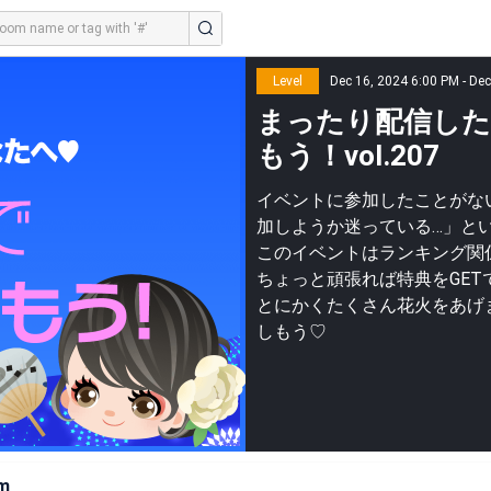
Level
Dec 16, 2024 6:00 PM - De
まったり配信した
もう！vol.207
イベントに参加したことがな
加しようか迷っている…」と
このイベントはランキング関
ちょっと頑張れば特典をGET
とにかくたくさん花火をあげ
しもう♡
m