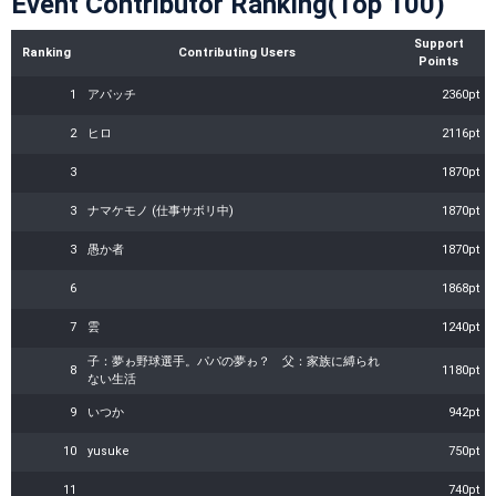
Event Contributor Ranking(Top 100)
Support
Ranking
Contributing Users
Points
1
アパッチ
2360pt
2
ヒロ
2116pt
3
1870pt
3
ナマケモノ (仕事サボリ中)
1870pt
3
愚か者
1870pt
6
1868pt
7
雲
1240pt
子：夢ゎ野球選手。パパの夢ゎ？ 父：家族に縛られ
8
1180pt
ない生活
9
いつか
942pt
10
yusuke
750pt
11
740pt