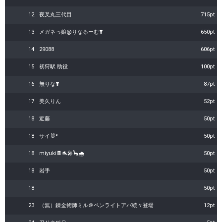
12
夜叉丸三代目
715pt
13
メガネっ娘@りなるーむ❣️
650pt
14
29088
606pt
15
初狩駅 助役
100pt
16
無りな❣️
87pt
17
美久りん
52pt
18
近藤
50pt
18
サイ🐰³
50pt
18
miyuki🍫🐬🎤🦕🌧
50pt
18
岩手
50pt
18
50pt
23
（無）錬金術師ミル＠ペンライトアバ続々登場
12pt