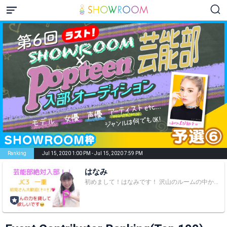
Ranking
Jul 15, 2020 1:00 PM - Jul 15, 2020 7:59 PM
はなみ
初めまして！はなみです！ 沢山のルームの中から見つけてくれてありがとうございます(๑⃙⃘♥‿♥๑⃙⃘) 今回第6回芸能部オーディションに参加しています٩(๑❛ᴗ❛๑)۶ 本当にこれがラストチャンスなのでPopteenモデルになれるよう頑張ります！！ アプリなど、1ヶ月前ぐらいから始めたのでまだ分からないことがあるかもだけど頑張るので1ptでもいいので応援して頂けるとすごく嬉しいです！よろしくお願いします┏● 7月15日(水)のタイテ⏱ ①16時30分～17時 ↖宿題しながらの配信です ②18時～19時 ③19時０1分～19時59分 2020年6月1日配信スタート フォロワー様100人目指してます！ 【自己紹介】 ♥名前 はなみ(はな) ♥生年月日 2005年5月21日 ♥学年 中学3年生(15歳) ♥特技 ソフトテニス、倒立ブリッジ ♥将来の夢 中学教員かモデル 【ギフトで応援して下さった方々】 ・Jeekthunder様 ☞初のてるてる坊主ギフト、初のあじさいギフト♥ ・やしゃ丸三代目様 ☞初のハートギフト合計600個♥ ・太もも挟まれ隊様 ☞ハートギフト合計100個♥ ・アパッチ様 ☞初の薔薇ギフト、初の花束、 初の宇宙人ギフト、 初の千万両×10、 ハートのギフト×100♥ ・うーか様 ☞初の(かわいい)ギフト合計2個 ハートのギフト合計100個♥ ・⭕✔錬金術師ミル様 ☞初のダルマギフト×10♥ ギフトで応援して下さった方々本当にありがとうございます！これからも応援して下さると嬉しいです(⑉• •⑉)❤︎ Popteenモデルになりたい理由 初めて手に取った雑誌はPopteenではなかったけど、初めて自分から買ってっておねだりしたのがPopteenです。Popteenを読み始めてから、一重が好きになったし、一重メイクも楽しくなりました。一重の楽しさ、雑誌を読んだりする楽しさを教えてもらったPopteenで、一重の良さをもっともっと発信したいと思ったからです！ みなさんと楽しい配信ができるように頑張ります！ お気軽に見に来てください！！ 初見さんも大大大大大歓迎です！ お星様やコメント、応援ポイントで応援してくださるととても嬉しいです！ ※とてもマイペースなため、コメント を読むのが遅かったり、飛ばしてしまう時があります(◞‸◟ㆀ) もう1度コメントを書いてくださったり、優しく教えて下さるととても助かります●┓''