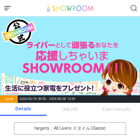
Level
2024/02/19 09:00 - 2024/03/03 12:59
number of
Details
ONLIVE
Event Results
Rema
Level
Points
List of Goal
positions
rks
remaining
1
0
Event Begins!
targets：All Livers
スタイル:Classic
まずは元気よく自己紹介をし