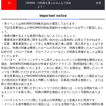
20
1200000
の特典を選ぶかみんなで決め
全員
よう！
Important notice
・本イベントはSHOWROOM株式会社が運営しております。

・下記注意事項およびSHOWROOM会員規約その他のルールを守って配信しまし
ょう。

・他者が嫌がるような迷惑行為はしないようにしましょう。

・審査状況や選考基準に関するお問い合わせには基本的にお答えできかねます。

・応募・審査通過等によって生じる権利を第三者に譲渡・質入等することはでき
ません。特典の対象は獲得したルームの方のみです。特典を獲得したルームの方
以外の方（グループ全体、グループメンバーなど）が特典を実施することは禁止
といたします。

・アバター、ギフティングアイテム等デジタルコンテンツの制作権を獲得された
場合、SHOWROOM株式会社が作成する[ガイドライン]・[利用規約]に準じている
作品の制作をお願いいたします。これらに違反している場合は、獲得したコンテ
ンツをご利用いただけませんので十分ご注意ください。

・本注意事項およびSHOWROOM会員規約その他のルールに違反した場合または
その他当社が不適切であると判断した場合は、応募及び結果を無効とし、または
取り消す場合があります。

・応募条件を全て満たさずにエントリーされた場合には、いかなる理由であって
もエントリーを取り消し、特典の権利を無効とさせていただく可能性がありま
す。

・バーチャルライバーに関しては各人の世界観により定義された性別です。

・イベントを途中離脱された場合には、いかなる理由であっても特典の権利を無