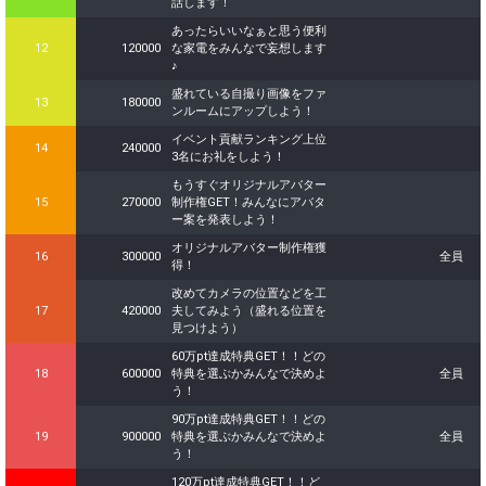
話します！
あったらいいなぁと思う便利
12
120000
な家電をみんなで妄想します
♪
盛れている自撮り画像をファ
13
180000
ンルームにアップしよう！
イベント貢献ランキング上位
14
240000
3名にお礼をしよう！
もうすぐオリジナルアバター
15
270000
制作権GET！みんなにアバタ
ー案を発表しよう！
オリジナルアバター制作権獲
16
300000
全員
得！
改めてカメラの位置などを工
17
420000
夫してみよう（盛れる位置を
見つけよう）
60万pt達成特典GET！！どの
18
600000
特典を選ぶかみんなで決めよ
全員
う！
90万pt達成特典GET！！どの
19
900000
特典を選ぶかみんなで決めよ
全員
う！
120万pt達成特典GET！！ど