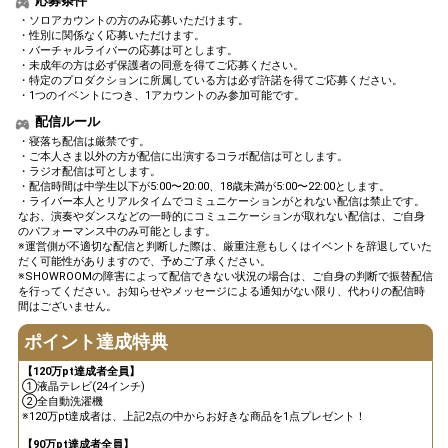
応募条件
12
120000
な家電をみんなで妄想します
・ソロアカウントの方のみ応募いただけます。
♪
・性別に関係なく応募いただけます。
・バーチャルライバーの応募は可とします。
盛れている自撮り画像をファ
・未成年の方は必ず保護者の同意を得てご応募ください。
13
180000
ンルームにアップしよう！
・特定のプロダクションに所属している方は必ず許諾を得てご応募ください。
・1つのイベントにつき、1アカウントのみ参加可能です。
イベント貢献ランキング上位
14
240000
3名にお礼をしよう！
配信ルール
・寝落ち配信は厳禁です。
もうすぐオリジナルアバター
・ご本人さま以外の方が配信に出演するコラボ配信は可とします。
15
270000
制作権GET！みんなにアバタ
・ラジオ配信は可とします。
ー案を発表しよう！
・配信時間は中学生以下が5:00〜20:00、18歳未満が5:00〜22:00とします。
オリジナルアバター制作権獲
・ライバー本人とリアルタイムでコミュニケーションがとれない配信は禁止です。
16
300000
全員
得！
なお、演奏やダンスなどの一時的にコミュニケーションが取れない配信は、ご自身
のパフォーマンス中のみ可能とします。
改めてカメラの位置などを工
※運営側が不適切な配信と判断した際は、厳重注意もしくはイベントを辞退していた
17
420000
夫してみよう（盛れる位置を
だく可能性がありますので、予めご了承ください。
見つけよう）
※SHOWROOMの障害によって配信できない状況の場合は、ご自身の判断で振替配信
を行ってください。お知らせやメッセージによる通知がない限り、代わりの配信時
60万pt達成特典GET！！どの
間はございません。
18
600000
特典を選ぶかみんなで決めよ
全員
う！
ポイント達成特典
90万pt達成特典GET！！どの
【120万pt達成者全員】
19
900000
特典を選ぶかみんなで決めよ
全員
①液晶テレビ(24インチ)
う！
②全自動洗濯機
120万pt達成特典GET！！どの
※120万pt達成者は、上記2点の中からお好きな商品を1点プレゼント！
20
1200000
特典を選ぶかみんなで決めよ
全員
【90万pt達成者全員】
う！