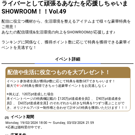
2
600
てみよう(こまめにするのが
ライバーとして頑張るあなたを応援しちゃいま
Good！)
SHOWROOM！！Vol.49
自分の目標や夢を、配信で熱
3
3000
く語ろう！
配信に役立つ機材から、生活環境を整えるアイテムまで様々な豪華特典を
このイベントに対する意気込
ご用意！
4
4800
みを語ってみよう！
あなたの配信環境&生活環境の向上をSHOWROOMが応援します♪
このイベントで一番欲しいも
5
6000
ランキングに関係なく、獲得ポイント数に応じて特典を獲得できる豪華イ
のを発表しよう！
ベントを見逃すな！
みんなで最新便利家電につい
6
12000
て語ります！
イベント詳細
イベント貢献ランキング1位
7
24000
の方がリクエストしたモノマ
配信や生活に役立つものを大プレゼント！
ネを全力で披露します！
イベント参加者全員が獲得pt数に応じて特典を複数GETできちゃいます！
いつもと違う髪型を披露して
8
36000
最大で
4つ
の特典を獲得できちゃう超豪華イベントをお見逃しなく♪
みよう！
※例えば、120万pt達成した場合
リスナーの方から配信に関し
9
48000
本イベントページの特典欄記載の【120万pt達成者全員】、【90万pt達成者全
てアドバイスを貰おう！
員】、【60万pt達成者全員】のそれぞれから好きな特典を1つずつ選ぶことがで
き、オリジナルアバター制作権と合わせて計4つの特典を獲得いただけます！！！
10
60000
得意な料理を発表します！
イベント期間
生活する上でこれだけはゆず
11
90000
れない！あなたのこだわりを
Monday, 19/02/2024 18:00 〜 Sunday, 03/03/2024 21:59
話します！
※応募は随時受付中です。
あったらいいなぁと思う便利