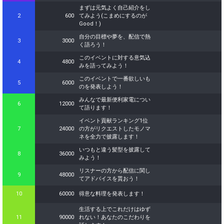
まずは元気よく自己紹介をし
2
600
てみよう(こまめにするのが
Good！)
自分の目標や夢を、配信で熱
3
3000
く語ろう！
このイベントに対する意気込
4
4800
みを語ってみよう！
このイベントで一番欲しいも
5
6000
のを発表しよう！
みんなで最新便利家電につい
6
12000
て語ります！
イベント貢献ランキング1位
7
24000
の方がリクエストしたモノマ
ネを全力で披露します！
いつもと違う髪型を披露して
8
36000
みよう！
リスナーの方から配信に関し
9
48000
てアドバイスを貰おう！
10
60000
得意な料理を発表します！
生活する上でこれだけはゆず
11
90000
れない！あなたのこだわりを