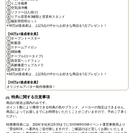
①ミニ冷蔵庫
②空気清浄機
Gifting
Comments
③ソファー(2人掛け)
④リアル背景布3種類と背景布スタンド
⑤撮影用照明セット
Throw gifts to the stage and join
You can post comments. Please
※90万pt達成者は、上記5点の中からお好きな商品を1点プレゼント！
the live performance.
refrain from posting comments
First, try throwing free Stars
【60万pt達成者全員】
that may offend performers or
①オーブントースター
(once a day)! You can also charge
other users.
②炊飯器
Show Gold to purchase gifts
③スチームアイロン
(available from 1 JPY)! When you
④掃除機
continue to send gifts to the
⑤テーブル(ロータイプ)
performer(s), the performer's
⑥高音質ヘッドフォン
popularity ranking and your
⑦高解像度ウェブカメラ
ranking go up.
⑧高音質マイク
To cheer on performers, you can
※60万pt達成者は、上記8点の中からお好きな商品を1点プレゼント！
send them gifts.
To send performers paid items,
【30万pt達成者全員】
you must use Show Gold.
オリジナルアバター制作権獲得！
特典に関する注意事項
商品の発送は国内のみです。
ポイント数により獲得できる特典の色やブランド、メーカーの指定はできません。
Close
商品によってお渡しまでにお時間をいただくことがございますので、予めご了承く
ださい。
特典獲得者には、2024/3/6(水)23:59までにSHOWROOMイベント運営事務局より
「受信BOX」へ案内をご送付致しますので、ご確認のほど宜しくお願いいたしま