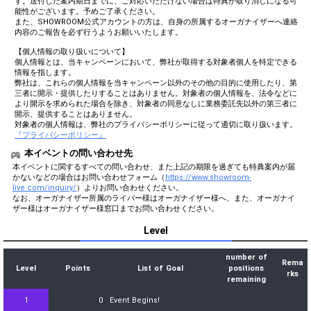
す。送付した案内期日までに、ご対応いただけない場合は特典が取り消しになる可
能性がございます。予めご了承ください。
また、SHOWROOM公式アカウントの方は、自身の所属するオーガナイザーへ連絡
内容のご報告を必ず行うようお願いいたします。
【個人情報の取り扱いについて】
個人情報とは、当キャンペーンにおいて、弊社が取得する対象者個人を特定できる
情報を指します。
弊社は、これらの個人情報を当キャンペーン以外のその他の目的に使用したり、第
三者に開示・提供したりすることはありません。対象者の個人情報を、法令などに
より開示を求められた場合を除き、対象者の同意なしに業務委託先以外の第三者に
開示、提供することはありません。
対象者の個人情報は、弊社のプライバシーポリシーに従って適切に取り扱います。
『プライバシーポリシー』
本イベントの問い合わせ先
本イベントに関するすべての問い合わせ、また上記の期限を過ぎても特典案内が届
かないなどの場合はお問い合わせフォーム（
https://www.showroom-
live.com/inquiry/
）よりお問い合わせください。
なお、オーガナイザー所属のライバー様はオーガナイザー様へ、また、オーガナイ
ザー様はオーガナイザー様窓口までお問い合わせください。
Level
number of
Rema
Level
Points
List of Goal
positions
rks
remaining
1
0
Event Begins!