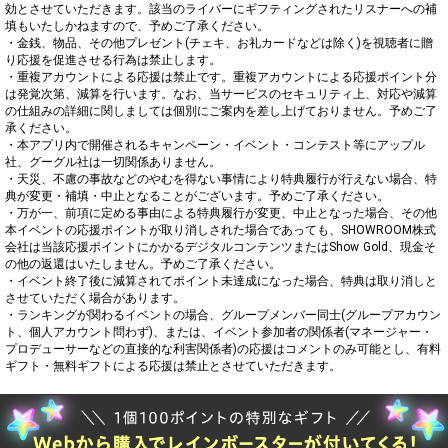
効とさせていただきます。該当のライバーにギフティングされたリスナーへの補
填もいたしかねますので、予めご了承ください。

・金銭、物品、その他プレゼント(チェキ、お礼カードなどは除く)を視聴者に贈
り応援を促進させる行為は禁止します。

・重複アカウントによる応援は禁止です。重複アカウントによる応援ポイント分
は発覚次第、減算を行います。なお、当サービスのセキュリティ上、対応や減算
の仕組みの詳細に関しましては個別にご案内を差し上げておりません。予めご了
承ください。

・本アプリ内で開催されるキャンペーン・イベント・コンテスト等にアップル
社、グーグル社は一切関係ありません。

・天災、不慮の事故などのやむを得ない事情により特典履行が行えない場合、特
典が変更・補填・中止となることがございます。予めご了承ください。

・万が一、前項に定める事由による特典履行が変更、中止となった場合、その他
本イベントの応援ポイントが取り消しされた場合であっても、SHOWROOM株式
会社は当該応援ポイントにかかるデジタルコンテンツまたはShow Gold、現金そ
の他の返還はいたしません。予めご了承ください。

・イベント終了後に減算されてポイント未達成になった場合、特典は取り消しと
させていただく場合があります。

・ランキングが関わるイベントの場合、グループメンバー同士(グループアカウン
ト、個人アカウント問わず)、または、イベント参加者の関係者(マネージャー・
プロデューサーなどの直接的な利害関係者)の応援はコメントのみ可能とし、有料
ギフト・無料ギフトによる応援は禁止とさせていただきます。