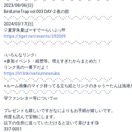
2023/08/06(日)
BirdLimeTrap vol.003 DAY-2 夜の部
⋱⋰ ⋱⋰ ⋱⋰ ⋱⋰ ⋱⋰ ⋱⋰ ⋱⋰ ⋱⋰⋱⋰ ⋱⋰ ⋱⋰ ⋱⋰
2024/03/17(日)
🎈夏芽朱夏ばーすでーらいぶっ!!!!
https://tiget.net/events/292009
⋱⋰ ⋱⋰ ⋱⋰ ⋱⋰ ⋱⋰ ⋱⋰ ⋱⋰ ⋱⋰⋱⋰ ⋱⋰ ⋱⋰ ⋱⋰
↓いろんなリンク↓
※参加イベント・経歴等。増えすぎたからまとめた！
リンク先の一番下だよ！
https://lit.link/natsumeasuka
⋱⋰ ⋱⋰ ⋱⋰ ⋱⋰ ⋱⋰ ⋱⋰ ⋱⋰ ⋱⋰⋱⋰ ⋱⋰ ⋱⋰ ⋱⋰
※ルーム画像のマイク持ってる立ち絵とリンクのきゃうーたんは漁港たん
⋱⋰ ⋱⋰ ⋱⋰ ⋱⋰ ⋱⋰ ⋱⋰ ⋱⋰ ⋱⋰⋱⋰ ⋱⋰ ⋱⋰ ⋱⋰
🐻ファンレター等について🥒
プレゼントも嬉しいですがなによりもお手紙が嬉しいです。
何度も読んで宝物にします。
以下の住所に送っていただけると泣いて喜びます😘
337-0051