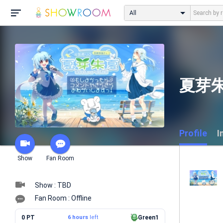
All
夏芽朱
Profile
I
Show
Fan Room
Show : TBD
Fan Room : Offline
0 PT
6 hours
left
Green1