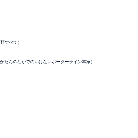
る類すべて）
あすかたんのなかでのいけないボーダーライン本家）