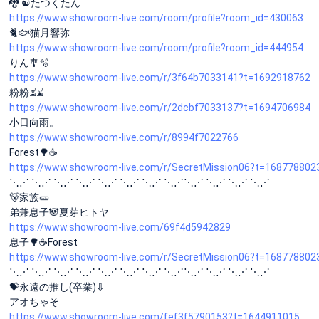
🐉 ☯️たつくたん
https://www.showroom-live.com/room/profile?room_id=430063
🐈🐟猫月響弥
https://www.showroom-live.com/room/profile?room_id=444954
りん🎐🫧
https://www.showroom-live.com/r/3f64b7033141?t=1692918762
粉粉⏳⌛️
https://www.showroom-live.com/r/2dcbf7033137?t=1694706984
小日向雨。
https://www.showroom-live.com/r/8994f7022766
Forest🌳☕️
https://www.showroom-live.com/r/SecretMission06?t=168778802
⋱⋰ ⋱⋰ ⋱⋰ ⋱⋰ ⋱⋰ ⋱⋰ ⋱⋰ ⋱⋰⋱⋰ ⋱⋰ ⋱⋰ ⋱⋰
🐻家族🥒
弟兼息子🐼夏芽ヒトヤ
https://www.showroom-live.com/69f4d5942829
息子🌳☕️Forest
https://www.showroom-live.com/r/SecretMission06?t=168778802
⋱⋰ ⋱⋰ ⋱⋰ ⋱⋰ ⋱⋰ ⋱⋰ ⋱⋰ ⋱⋰⋱⋰ ⋱⋰ ⋱⋰ ⋱⋰
💝永遠の推し(卒業)⇩
アオちゃそ
https://www.showroom-live.com/fef3f5790153?t=1644911015