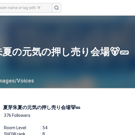
夏の元気の押し売り会場🐻🥒
mages/Voices
夏芽朱夏の元気の押し売り会場🐻🥒
376 Followers
Room Level
54
SHOW rank
B