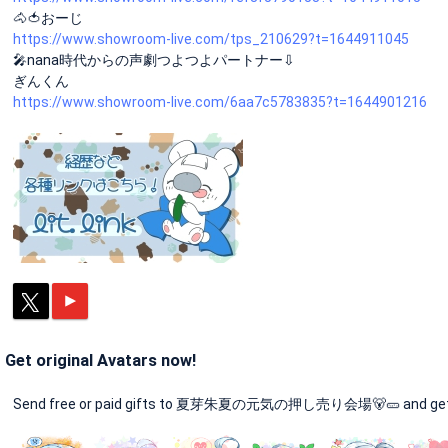
🐴🍅おーじ
https://www.showroom-live.com/tps_210629?t=1644911045
🎤nana時代からの声劇つよつよパートナー⇩
ぎんくん
https://www.showroom-live.com/6aa7c5783835?t=1644901216
Get original Avatars now!
Send free or paid gifts to 夏芽朱夏の元気の押し売り会場🐻🥒 and get an 