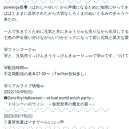
⋱⋰ ⋱⋰ ⋱⋰ ⋱⋰ ⋱⋰ ⋱⋰ ⋱⋰ ⋱⋰⋱⋰ ⋱⋰ ⋱⋰ ⋱⋰
powergy星🌍（ぱわじーせい）から声優になるために地球にやって
ぱぱとままに反対されたから大切なしろくまのぬいぐるみのきゃうー
来たの。
一人で生きてくために元気と共にきゅうり🥒も売りながら生活して
七色の声を使い分けながらいつかビックになって皆に元気と莫大な愛
🐻ファンマーク🥒
🐻と、元気売り→げんきうり→げんきゅーり→🥒で🐻🥒です。つけて
🐻配信時間🥒
不定期配信の基本21:00〜（Twitter告知多し）
🐻リアルライブ情報🥒
2022/10/09(日)
🎃Dorothy Halloween～virtual world witch party～
『ドロシーハロウィン ～仮想世界の魔女の宴～』
⋱⋰ ⋱⋰ ⋱⋰ ⋱⋰ ⋱⋰ ⋱⋰ ⋱⋰ ⋱⋰⋱⋰ ⋱⋰ ⋱⋰ ⋱⋰
2023/03/19(日)
🎈夏芽朱夏ばーすでーらいぶっ!!!!
⋱⋰ ⋱⋰ ⋱⋰ ⋱⋰ ⋱⋰ ⋱⋰ ⋱⋰ ⋱⋰⋱⋰ ⋱⋰ ⋱⋰ ⋱⋰