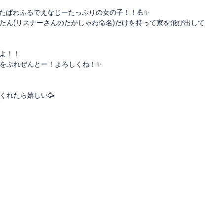
きたぱわふるでえなじーたっぷりの女の子！！💪✨
たん(リスナーさんのたかしゃわ命名)だけを持って家を飛び出して
るよ！！
をぷれぜんとー！よろしくね！✨
くれたら嬉しい🥳