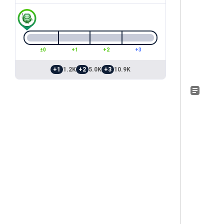
±0
+1
+2
+3
+1
1.2K
+2
5.0K
+3
10.9K