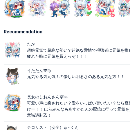
Recommendation
たか
超絶元気で超絶な勢いで超絶な愛情で視聴者に元気を推
疲れた時に元気を貰えっぞ！！！
うたたん💙♍️
元気やる気元気！の優しい明るさのある元気な方！！
長女のしおんさん🐻‍🥒
可愛い声に癒されたい？愛をいっぱい貰いたい？なら夏
けー！！ ほらみんなもあすかたんの配信に行って元気を
意識過剰乙！
テロリスト（安全）ゅ~くん