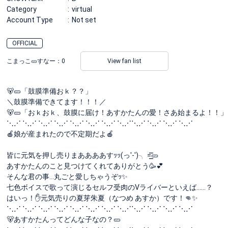
Category
virtual
Account Type
Not set
OFFICIAL
こまっこ🥒すなー：
0
View fan list
🐻🥒「鼓膜準備おｋ？？」
＼鼓膜準備できてます！！！／
🐻🥒「おｋおｋ、鼓膜に届け！あすかたんの愛！さあ始まるよ！！」
⋱⋰ ⋱⋰ ⋱⋰ ⋱⋰ ⋱⋰ ⋱⋰ ⋱⋰ ⋱⋰⋱⋰ ⋱⋰ ⋱⋰ ⋱⋰
🍎娘が産まれたので不定期だよ🍎
皆に元気を押し売りまああああすｯｯ(っ'-')╮ =͟͟͞͞🥒
あすかたんのこと見つけてくれてありがとう🥳💕
そんな君の事…丸ごと愛しちゃうぞｯ✨
七色ボイスで歌って演じるセルフ受肉のVライバーといえば……？
はいっ！✋元気売りの夏芽朱夏（なつめ あすか）です！👊✨
⋱⋰ ⋱⋰ ⋱⋰ ⋱⋰ ⋱⋰ ⋱⋰ ⋱⋰ ⋱⋰⋱⋰ ⋱⋰ ⋱⋰ ⋱⋰
🐻あすかたんってどんな子なの？🥒