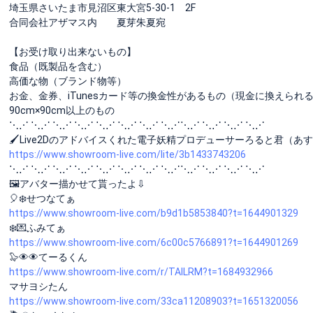
埼玉県さいたま市見沼区東大宮5-30-1 2F
合同会社アザマス内 夏芽朱夏宛
【お受け取り出来ないもの】
食品（既製品を含む）
高価な物（ブランド物等）
お金、金券、iTunesカード等の換金性があるもの（現金に換えられ
90cm×90cm以上のもの
⋱⋰ ⋱⋰ ⋱⋰ ⋱⋰ ⋱⋰ ⋱⋰ ⋱⋰ ⋱⋰⋱⋰ ⋱⋰ ⋱⋰ ⋱⋰
🖌Live2Dのアドバイスくれた電子妖精プロデューサーろると君（
https://www.showroom-live.com/lite/3b1433743206
⋱⋰ ⋱⋰ ⋱⋰ ⋱⋰ ⋱⋰ ⋱⋰ ⋱⋰ ⋱⋰⋱⋰ ⋱⋰ ⋱⋰ ⋱⋰
🖼アバター描かせて貰ったよ⇩
🎈❄️せつなてぁ
https://www.showroom-live.com/b9d1b5853840?t=1644901329
❄️💌ふみてぁ
https://www.showroom-live.com/6c00c5766891?t=1644901269
🦭👁👁てーるくん
https://www.showroom-live.com/r/TAILRM?t=1684932966
マサヨシたん
https://www.showroom-live.com/33ca11208903?t=1651320056