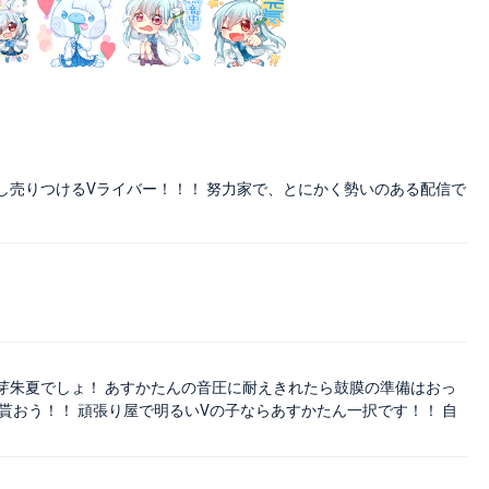
し売りつけるVライバー！！！ 努力家で、とにかく勢いのある配信で
芽朱夏でしょ！ あすかたんの音圧に耐えきれたら鼓膜の準備はおっ
貰おう！！ 頑張り屋で明るいVの子ならあすかたん一択です！！ 自