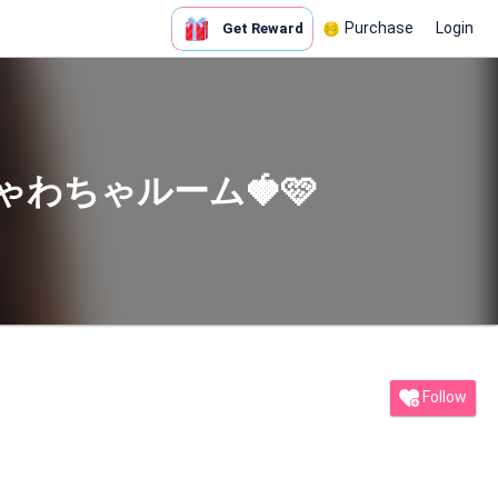
Purchase
Login
Get Reward
わちゃルーム🍓🩷
Follow