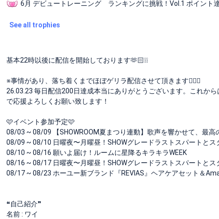
6月 デビュートレーニング ランキングに挑戦！Vol.1 ポイント
See all trophies
基本22時以後に配信を開始しております🫶🏻❕❕
※事情があり、落ち着くまでほぼゲリラ配信させて頂きます🙇🏻‍♀️
26.03.23 毎日配信200日達成本当にありがとうございます。こ
で応援よろしくお願い致します！
🩷イベント参加予定🩷
08/03 ~ 08/09 【SHOWROOM夏まつり連動】歌声を響かせて、
08/09 ~ 08/10 日曜夜〜月曜昼！SHOWグレードラストスパートと
08/10 ~ 08/16 願いよ届け！ルームに星降るキラキラWEEK
08/16 ~ 08/17 日曜夜〜月曜昼！SHOWグレードラストスパートと
08/17 ~ 08/23 ホーユー新ブランド『REVIAS』ヘアケアセット＆
❝自己紹介❞
名前 : ワイ