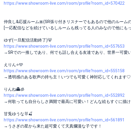
https://www.showroom-live.com/room/profile?room_id=570422
仲良し&応援ルーム🎀(SR張り付きリスナーでもあるので他のルーム
[一応配信などを続けているしルームも残ってる人のみなので他にもっ
ゆず(一旦配信活動終了)🐻
https://www.showroom-live.com/room/profile?room_id=557653
→SRでの一推しであり、何でも話し合える友達であり、世界一可愛い妹
えりん⭐️🩵
https://www.showroom-live.com/room/profile?room_id=555158
→透明感のある歌声の持ち主！いつでも可愛く神対応してくれます♡
りんね👻🧊
https://www.showroom-live.com/room/profile?room_id=552892
→何歌っても自分らしさ満開で最高に可愛い！どんな絵もすぐに描け
甘兎ゆうな🐰🍒
https://www.showroom-live.com/room/profile?room_id=561891
→うさぎの星から来た超可愛くて天真爛漫な子です！