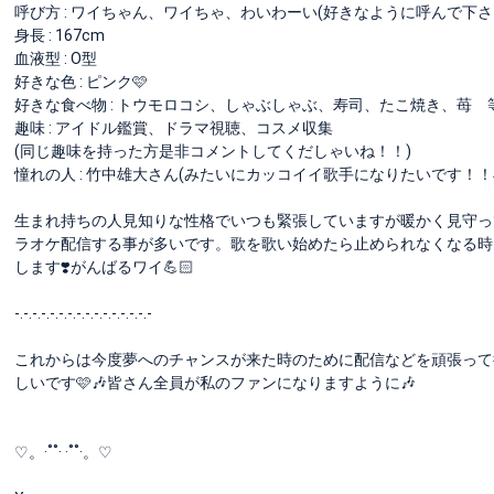
呼び方 : ワイちゃん、ワイちゃ、わいわーい(好きなように呼んで下さ
身長 : 167cm
血液型 : O型
好きな色 : ピンク🩷
好きな食べ物 : トウモロコシ、しゃぶしゃぶ、寿司、たこ焼き、苺 
趣味 : アイドル鑑賞、ドラマ視聴、コスメ収集
(同じ趣味を持った方是非コメントしてくだしゃいね！！)
憧れの人 : 竹中雄大さん(みたいにカッコイイ歌手になりたいです！
生まれ持ちの人見知りな性格でいつも緊張していますが暖かく見守って
ラオケ配信する事が多いです。歌を歌い始めたら止められなくなる時
します❣️がんばるワイ💪🏻
-.-.-.-.-.-.-.-.-.-.-.-.-.-.-.-
これからは今度夢へのチャンスが来た時のために配信などを頑張って
しいです🩷🎶皆さん全員が私のファンになりますように🎶
♡。·˚˚· ·˚˚·。♡