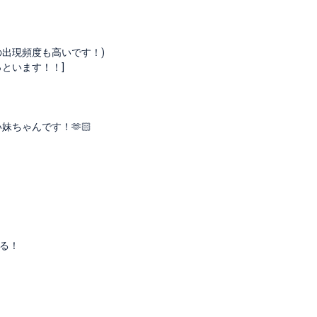
の出現頻度も高いです！)
といます！！]
ちゃんです！🫶🏻
る！