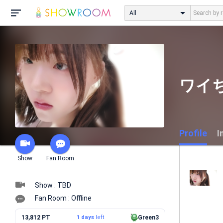
All
ワイ
Profile
I
Show
Fan Room
Show : TBD
Fan Room : Offline
13,812 PT
1 days
left
Green3