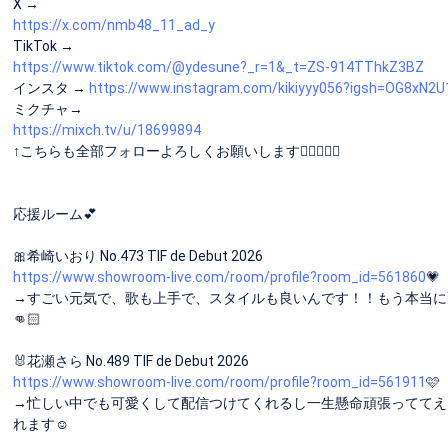
X →
https://x.com/nmb48_11_ad_y
TikTok →
https://www.tiktok.com/@ydesune?_r=1&_t=ZS-914TThkZ3BZ
インスタ →
https://www.instagram.com/kikiyyy056?igsh=OG8xN
ミクチャ→
https://mixch.tv/u/18699894
↑こちらも全部フォローよろしくお願いします🙇🏻‍♀️❕❕
応援ルーム💕
🎀希崎いおり No.473 TIF de Debut 2026
https://www.showroom-live.com/room/profile?room_id=561860
💗
→すごい元気で、歌も上手で、スタイルも良いんです！！もう本当に
👊🏻
🐰花瀬さら No.489 TIF de Debut 2026
https://www.showroom-live.com/room/profile?room_id=561911
🩷
→忙しい中でも可愛くして配信つけてくれるし一生懸命頑張っててえ
れます☺