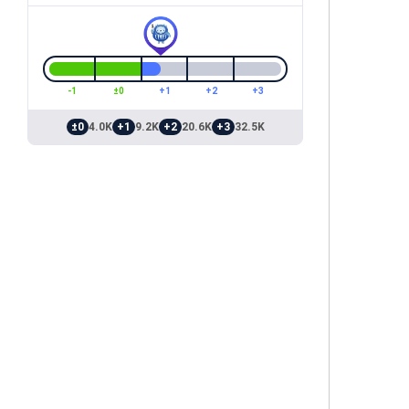
-1
±0
+1
+2
+3
±0
4.0K
+1
9.2K
+2
20.6K
+3
32.5K