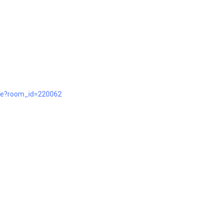
ile?room_id=220062