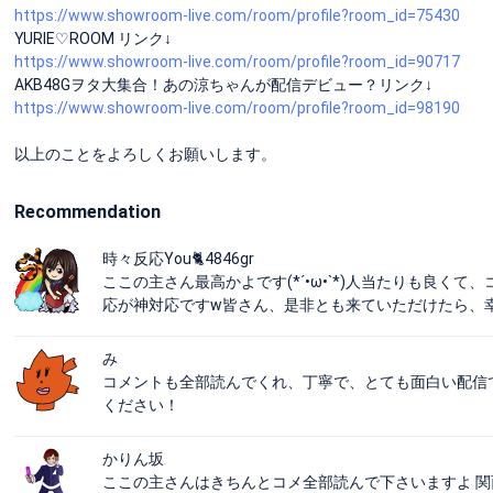
https://www.showroom-live.com/room/profile?room_id=75430
YURIE♡ROOM リンク↓
https://www.showroom-live.com/room/profile?room_id=90717
AKB48Gヲタ大集合！あの涼ちゃんが配信デビュー？リンク↓
https://www.showroom-live.com/room/profile?room_id=98190
以上のことをよろしくお願いします。
Recommendation
時々反応You🐈4846gr
ここの主さん最高かよです(*´•ω•`*)人当たりも良くて、コ
応が神対応ですw皆さん、是非とも来ていただけたら、幸い
み
コメントも全部読んでくれ、丁寧で、とても面白い配信
ください！
かりん坂
ここの主さんはきちんとコメ全部読んで下さいますよ 