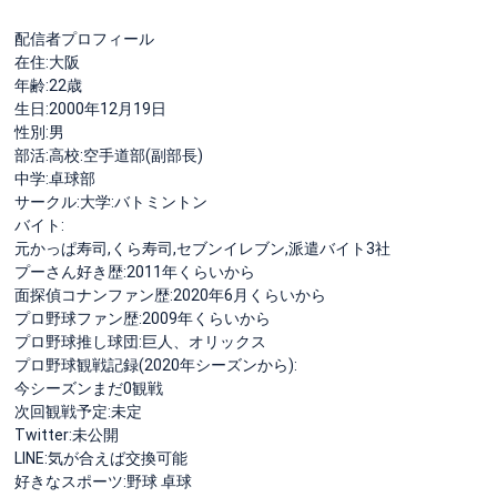
配信者プロフィール
在住:大阪
年齢:22歳
生日:2000年12月19日
性別:男
部活:高校:空手道部(副部長)
中学:卓球部
サークル:大学:バトミントン
バイト:
元かっぱ寿司,くら寿司,セブンイレブン,派遣バイト3社
プーさん好き歴:2011年くらいから
面探偵コナンファン歴:2020年6月くらいから
プロ野球ファン歴:2009年くらいから
プロ野球推し球団:巨人、オリックス
プロ野球観戦記録(2020年シーズンから):
今シーズンまだ0観戦
次回観戦予定:未定
Twitter:未公開
LINE:気が合えば交換可能
好きなスポーツ:野球 卓球