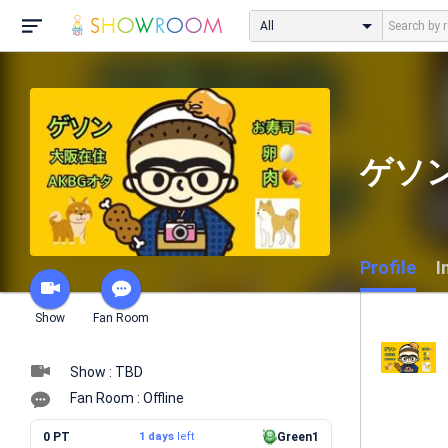
All
ゲソン
Profile
I
Show
Fan Room
Show : TBD
Fan Room : Offline
0 PT
1 days
left
Green1