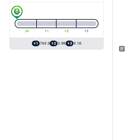
±0
+1
+2
+3
+1
769.0
+2
3.9K
+3
9.1K