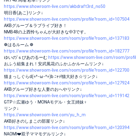
https://www.showroom-live.com/akbdraft3rd_no50
明日香(あこ)リンク↓
https://www.showroom-live.com/room/profile?room_id=107504
AKBグループ＆ラブライブ好き！
NMB48の上西怜ちゃんが大好きな中3です。
https://www.showroom-live.com/room/profile?room_id=137183
❁ はるルーム ❁
https://www.showroom-live.com/room/profile?room_id=182777
ゆいの'ｓぴあのるーむ
https://www.showroom-live.com/room/prof
おふう組集まれ！安武風花のふかふかルームリンク↓
https://www.showroom-live.com/room/profile?room_id=122700
猫まっしぐらd(=^･ω･^=)b ﾆｬｯ!猫大好き☆リンク↓
https://www.showroom-live.com/room/profile?room_id=127924
AKBグループ好きな人妻のおへやリンク↓
https://www.showroom-live.com/room/profile?room_id=119142
GTP☆広瀬ゆう・MONAモデル・女王姉妹♀
リンク↓
https://www.showroom-live.com/yu_h_m
AKB好きのしまこの部屋リンク↓
https://www.showroom-live.com/room/profile?room_id=120394
NAOMI❤️双子ママモデルリンク↓