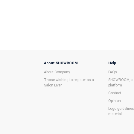
About SHOWROOM
Help
About Company
FAQs
Those wishing to register as a
SHOWROOM, a f
Salon Liver
platform
Contact
Opinion
Logo guideline
material