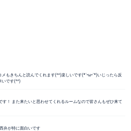
メもきちんと読んでくれます(^^)楽しいです(*´•ω•`*)いじったら反
です(^^)
です！ また来たいと思わせてくれるルームなので皆さんもぜひ来て
関西弁が特に面白いです