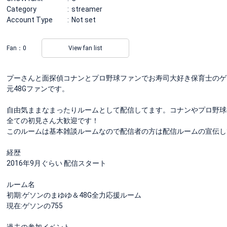
Category
streamer
Account Type
Not set
Fan：
0
View fan list
プーさんと面探偵コナンとプロ野球ファンでお寿司大好き保育士のゲ
元48Gファンです。
自由気ままなまったりルームとして配信してます。コナンやプロ野球
全ての初見さん大歓迎です！
このルームは基本雑談ルームなので配信者の方は配信ルームの宣伝して行
経歴
2016年9月ぐらい 配信スタート
ルーム名
初期:ゲソンのまゆゆ＆48G全力応援ルーム
現在:ゲソンの755
過去の参加イベント