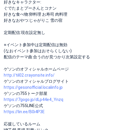
好きなキャラクター:
ぐでたまとプーさんとコナン
好きな食べ物:卵料理 お寿司 肉料理
好きなおやつ:じゃがりこ 雪の宿
定期配信:現在設定無し
※イベント参加中は定期配信は無効
(なおイベント参加はおそらくしない)
配信のテーマ曲:合うのが見つかり次第設定する
ゲソンのオフィシャルホームページ
http://til02.crayonsite.info/
ゲソンのオフィシャルブログサイト
https://gesonofficial.localinfo.jp
ゲソンの755トーク部屋
https://7gogo.jp/dLp44e4_Ynzq
ゲソンの755LINE公式
https://lin.ee/B0i4P3E
応援しているルーム
HKT48 馬場 彩華↓リンク